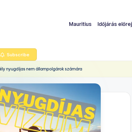
Mauritius
Időjárás előre
Subscribe
dély nyugdíjas nem állampolgárok számára