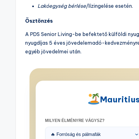
Lakóegység bérlése
/lízingelése esetén.
Ösztönzés
A PDS Senior Living-be befektető külföldi ny
nyugdíjas 5 éves jövedelemadó-kedvezményre jo
egyéb jövedelmei után.
Mauritius
MILYEN ÉLMÉNYRE VÁGYSZ?