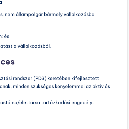
a
as, nem állampolgár bármely vállalkozásba
; és
atást a vállalkozásból.
nces
sztési rendszer (PDS) keretében kifejlesztett
odnak, minden szükséges kényelemmel az aktív és
zastársa/élettársa tartózkodási engedélyt