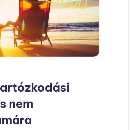
tartózkodási
as nem
ámára