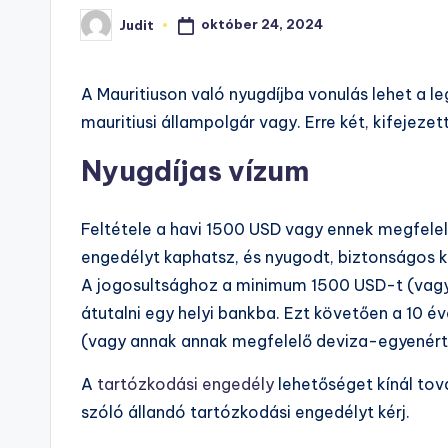
október 24, 2024
Judit
Posted
by
A Mauritiuson való nyugdíjba vonulás lehet a 
mauritiusi állampolgár vagy. Erre két, kifejeze
Nyugdíjas vízum
Feltétele a havi 1500 USD vagy ennek megfelel
engedélyt kaphatsz, és nyugodt, biztonságos k
A jogosultsághoz a minimum 1500 USD-t (vagy
átutalni egy helyi bankba. Ezt követően a 10 
(vagy annak annak megfelelő deviza-egyenérték
A
tartózkodási engedély
lehetőséget kínál tov
szóló állandó tartózkodási engedélyt kérj.