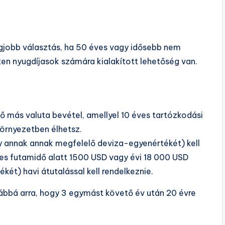
legjobb választás, ha 50 éves vagy idősebb nem
tten nyugdíjasok számára kialakított lehetőség van.
ő más valuta bevétel, amellyel 10 éves tartózkodási
örnyezetben élhetsz.
 annak annak megfelelő deviza-egyenértékét) kell
éves futamidő alatt 1500 USD vagy évi 18 000 USD
ét) havi átutalással kell rendelkeznie.
ábbá arra, hogy 3 egymást követő év után 20 évre