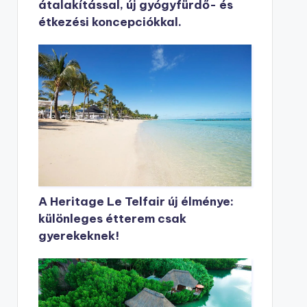
átalakítással, új gyógyfürdő- és
étkezési koncepciókkal.
A Heritage Le Telfair új élménye:
különleges étterem csak
gyerekeknek!