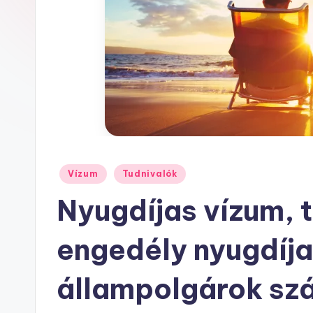
h
u
Posted
Vízum
Tudnivalók
in
Nyugdíjas vízum, 
engedély nyugdíj
állampolgárok sz