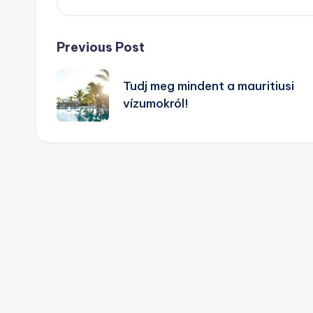
Post
Previous Post
navigation
Tudj meg mindent a mauritiusi
vízumokról!