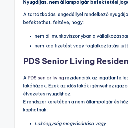
Nyugdíjas, nem állampolgár befektetési jog
A tartózkodási engedéllyel rendelkező nyugdíj
befektethet, feltéve, hogy:
nem áll munkaviszonyban a vállalkozásban
nem kap fizetést vagy foglalkoztatási jutt
PDS Senior Living Reside
A
PDS senior living
rezidenciák az ingatlanfejle
lakóházak. Ezek az idős lakók igényeihez igaz
élvezetes nyugdíjhoz.
E rendszer keretében a nem állampolgár és há
kaphatnak:
Lakóegység megvásárlása vagy