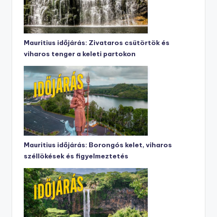
Mauritius időjárás: Zivataros csütörtök és
viharos tenger a keleti partokon
Mauritius időjárás: Borongós kelet, viharos
széllökések és figyelmeztetés