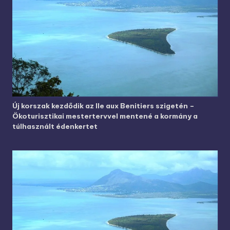
Új korszak kezdődik az Ile aux Benitiers szigetén –
Ökoturisztikai mestertervvel mentené a kormány a
túlhasznált édenkertet