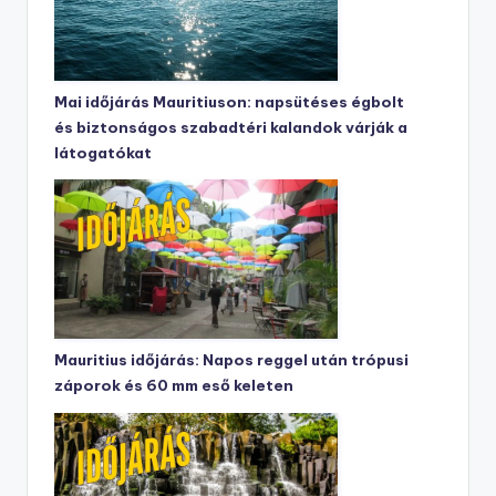
Mai időjárás Mauritiuson: napsütéses égbolt
és biztonságos szabadtéri kalandok várják a
látogatókat
Mauritius időjárás: Napos reggel után trópusi
záporok és 60 mm eső keleten