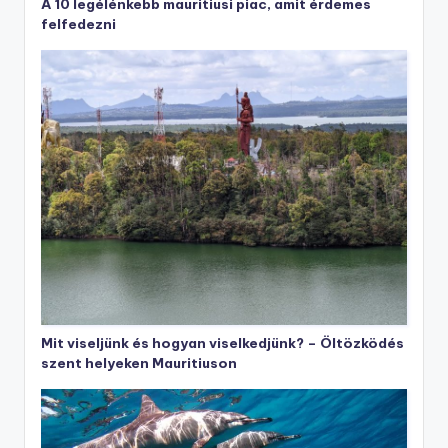
A 10 legélénkebb mauritiusi piac, amit érdemes
felfedezni
Mit viseljünk és hogyan viselkedjünk? – Öltözködés
szent helyeken Mauritiuson