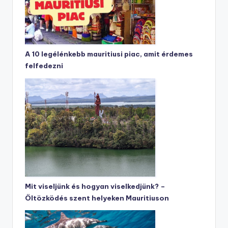
A 10 legélénkebb mauritiusi piac, amit érdemes
felfedezni
Mit viseljünk és hogyan viselkedjünk? –
Öltözködés szent helyeken Mauritiuson