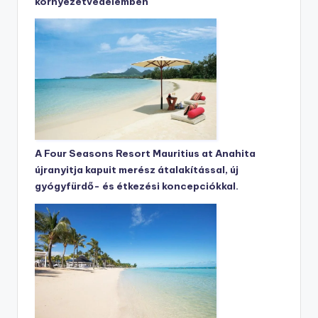
környezetvédelemben
A Four Seasons Resort Mauritius at Anahita
újranyitja kapuit merész átalakítással, új
gyógyfürdő- és étkezési koncepciókkal.