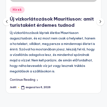
Posted
Hírek
in
Új vízkorlátozások Mauritiuson: amit
turistaként érdemes tudnod
Új vízkorlátozások léptek életbe Mauritiuson
augusztusban, és ez most nem csak a helyieket, hanem
a hoteleket, villákat, meg persze a mindennapi életet is
érinti. Szóval ha mostanában jössz, készülj fel rá, hogy
a vízellátás adagolva lesz, és mindenhol spórolnak
majd a vízzel. Nem kell parázni, de simán előfordulhat,
hogy néha kevesebb víz jut vagy lesznek trükkös
megoldások a szállásokon is.
Continue Reading
Judit
augusztus 6, 2026
Posted
by