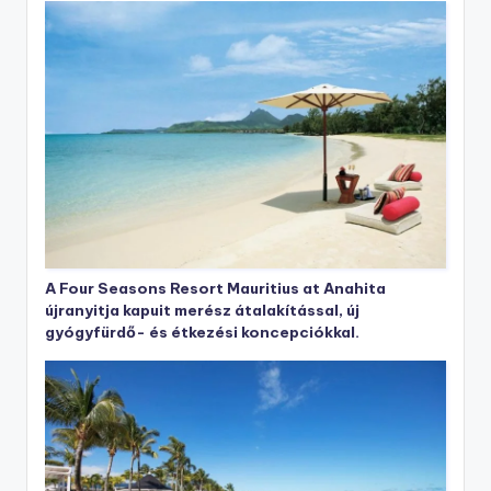
A Four Seasons Resort Mauritius at Anahita
újranyitja kapuit merész átalakítással, új
gyógyfürdő- és étkezési koncepciókkal.