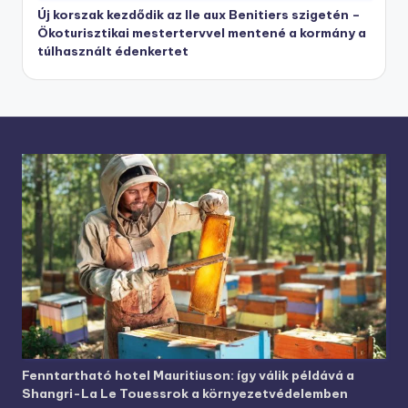
Új korszak kezdődik az Ile aux Benitiers szigetén –
Ökoturisztikai mestertervvel mentené a kormány a
túlhasznált édenkertet
Fenntartható hotel Mauritiuson: így válik példává a
Shangri-La Le Touessrok a környezetvédelemben