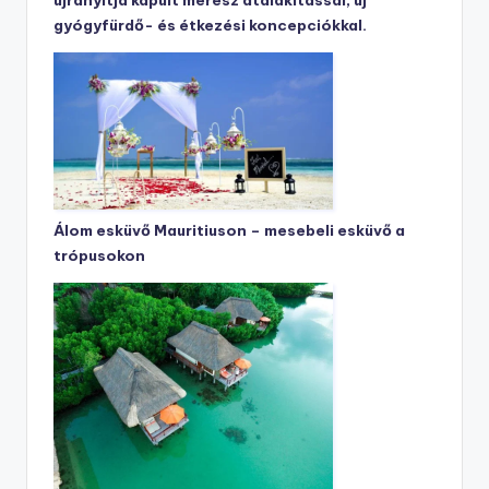
újranyitja kapuit merész átalakítással, új
gyógyfürdő- és étkezési koncepciókkal.
Álom esküvő Mauritiuson – mesebeli esküvő a
trópusokon