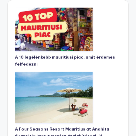
A 10 legélénkebb mauritiusi piac, amit érdemes
felfedezni
A Four Seasons Resort Mauritius at Anahita