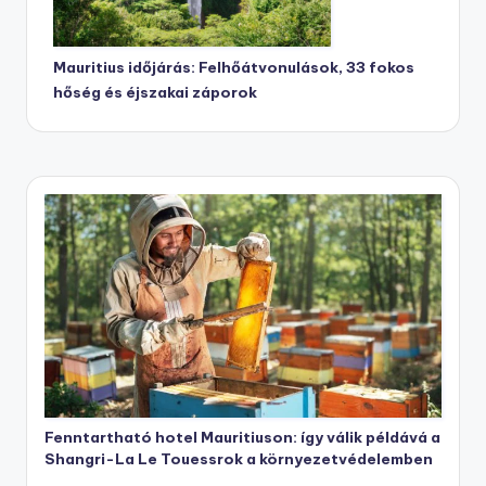
Mauritius időjárás: Felhőátvonulások, 33 fokos
hőség és éjszakai záporok
Fenntartható hotel Mauritiuson: így válik példává a
Shangri-La Le Touessrok a környezetvédelemben