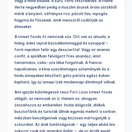
vagy a mine bouillie, a sűrű, forró tésztaleves. A Plaine
Verte negyedben pedig a muszlim árusok óriási üstökből
mérik a biryanit: sáfrányos rizs, pácolt hús, ropogós
hagyma és fűszerek, amik messziről csábítják az
éheseket.
A street foods itt nemcsak sós. Ott van az alouda, a
hideg, édes tejital bazsalikommaggal és sziruppal –
forró napokon felér egy desszerttel. Vagy az ananas
confit, a spirálban felvágott friss ananász, amit
tamarindos, csilis-sós lébe forgatnak. A francia
napolitaines, a kínai szezámmagos sütemények és a
hindu ünnepeken készített gato patate egész évben
kapható, így az ünnepi ízek mindennapi élménnyé válnak.
Ami igazán különlegessé teszi
Port Louis
street foods
világát, az nemcsak az íz. Hanem az, ahogyan
összehozza az embereket. Irodai dolgozók, diákok,
buszsofőrök és turisták állnak egymás mellett a sorban,
miközben beszélgetnek vagy közösen mártogatják a
szószokat. Az árak barátságosak – egy teljes ebéd ára
sokszor csak pár amerikai dollár –, de az érték ennél