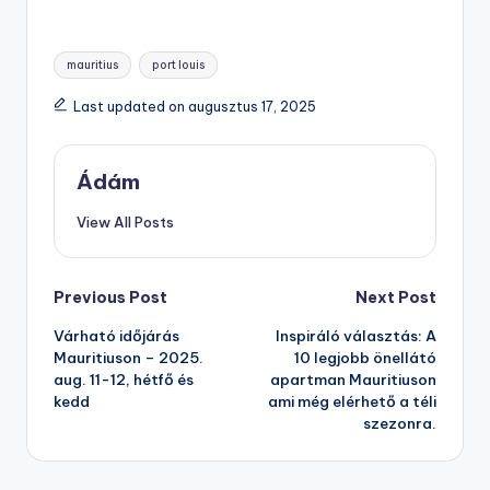
Tags:
mauritius
port louis
Last updated on augusztus 17, 2025
Ádám
View All Posts
Post
Previous Post
Next Post
Várható időjárás
Inspiráló választás: A
navigation
Mauritiuson – 2025.
10 legjobb önellátó
aug. 11-12, hétfő és
apartman Mauritiuson
kedd
ami még elérhető a téli
szezonra.