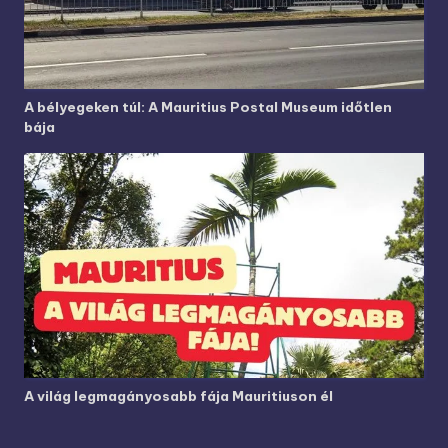
A bélyegeken túl: A Mauritius Postal Museum időtlen
bája
A világ legmagányosabb fája Mauritiuson él