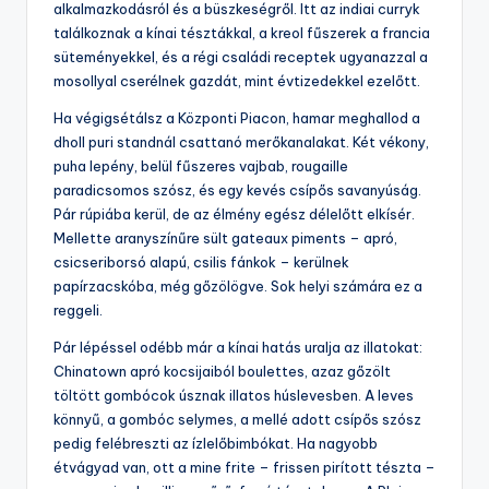
alkalmazkodásról és a büszkeségről. Itt az indiai curryk
találkoznak a kínai tésztákkal, a kreol fűszerek a francia
süteményekkel, és a régi családi receptek ugyanazzal a
mosollyal cserélnek gazdát, mint évtizedekkel ezelőtt.
Ha végigsétálsz a Központi Piacon, hamar meghallod a
dholl puri standnál csattanó merőkanalakat. Két vékony,
puha lepény, belül fűszeres vajbab, rougaille
paradicsomos szósz, és egy kevés csípős savanyúság.
Pár rúpiába kerül, de az élmény egész délelőtt elkísér.
Mellette aranyszínűre sült gateaux piments – apró,
csicseriborsó alapú, csilis fánkok – kerülnek
papírzacskóba, még gőzölögve. Sok helyi számára ez a
reggeli.
Pár lépéssel odébb már a kínai hatás uralja az illatokat:
Chinatown apró kocsijaiból boulettes, azaz gőzölt
töltött gombócok úsznak illatos húslevesben. A leves
könnyű, a gombóc selymes, a mellé adott csípős szósz
pedig felébreszti az ízlelőbimbókat. Ha nagyobb
étvágyad van, ott a mine frite – frissen pirított tészta –