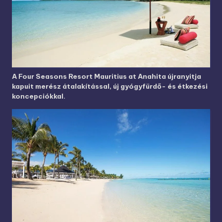
A Four Seasons Resort Mauritius at Anahita újranyitja
kapuit merész átalakítással, új gyógyfürdő- és étkezési
koncepciókkal.