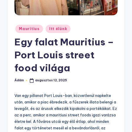
Posted
Mauritius
Itt élünk
in
Egy falat Mauritius –
Port Louis street
food világa
Ádám
augusztus 12, 2025
Posted
by
Van egy pillanat Port Louis-ban, közvetlenül napkelte
után, amikor a piac ébredezik, a fűszerek illata belengi a
levegőt, és az árusok elkezdik kipakolni a portékáikat. Ez
az a perc, amikor a mauritiusi street foods igazi varázsa
életre kel. A főváros utcái egy élő étlap, ahol minden
falat egy történetet mesél el a bevándorlásról, az