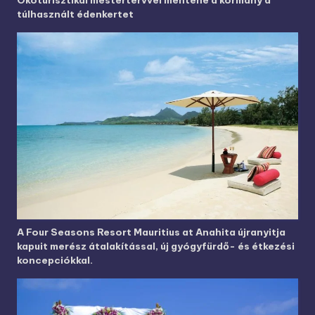
túlhasznált édenkertet
A Four Seasons Resort Mauritius at Anahita újranyitja
kapuit merész átalakítással, új gyógyfürdő- és étkezési
koncepciókkal.