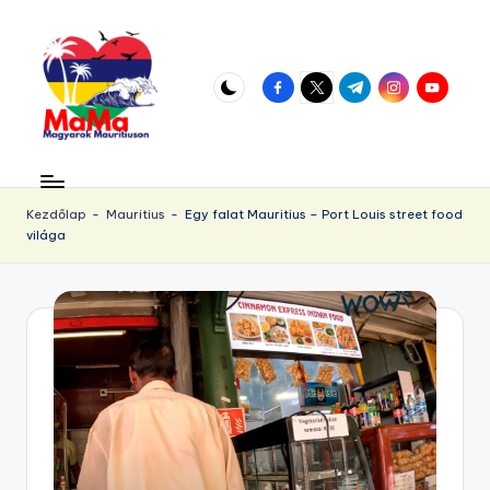
Skip
to
facebook.com
twitter.com
t.me
instagram.com
youtube.
content
M
Vár
az
a
örökös
Kezdőlap
-
Mauritius
-
Egy falat Mauritius – Port Louis street food
u
világa
napsütés!
ri
ti
u
s.
h
u