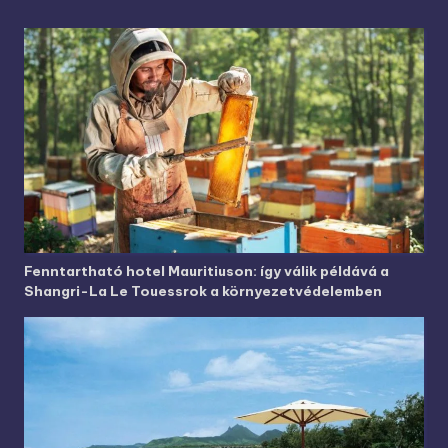
Fenntartható hotel Mauritiuson: így válik példává a
Shangri-La Le Touessrok a környezetvédelemben