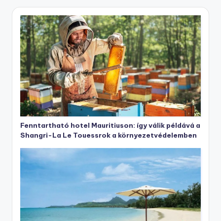
Fenntartható hotel Mauritiuson: így válik példává a
Shangri-La Le Touessrok a környezetvédelemben