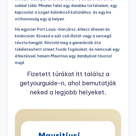
sokkal több. Minden falat egy darabka történelem, egy
kapcsolat a sziget különböző kultúráihoz, és egy kis
otthonosság egy új helyen.
Ha egyszer Port Louis-ban jársz, érkezz éhesen és
kíváncsian. Kövesd a sült csili illatát vagy a sercegő
tészta hangját. Kóstold meg a generációk óta
tökéletesített street foods fogásokat, és nemcsak egy
étkezéssel, hanem Mauritius egy darabjával távozol
majd.
Fizetett túrákat itt találsz a
getyourguide-n, ahol bemutatják
neked a legjobb helyeket.
Mauritiusi