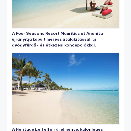
A Four Seasons Resort Mauritius at Anahita
újranyitja kapuit merész átalakítással, új
gyógyfürdő- és étkezési koncepciókkal.
A Heritage Le Telfair új élménye: különleges