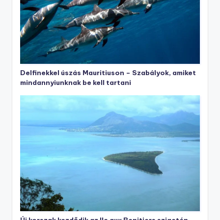
Delfinekkel úszás Mauritiuson – Szabályok, amiket
mindannyiunknak be kell tartani
Új korszak kezdődik az Ile aux Benitiers szigetén –