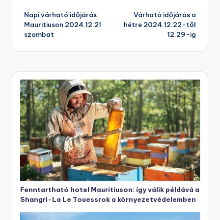
Post
Napi várható időjárás
Várható időjárás a
navigation
Mauritiuson 2024.12.21
hétre 2024.12.22-től
szombat
12.29-ig
Fenntartható hotel Mauritiuson: így válik példává a
Shangri-La Le Touessrok a környezetvédelemben