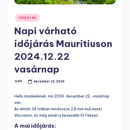
Posted
Időjárás
in
Napi várható
időjárás Mauritiuson
2024.12.22
vasárnap
Judit
december 22, 2024
Posted
by
Hello mindenkinek, ma 2024. december 22., vasárnap
van.
Az elmúlt 24 órában mindössze 2,8 mm eső esett
Vacoason, és még ennél is kevesebb St Felixen.
A mai időjárás: