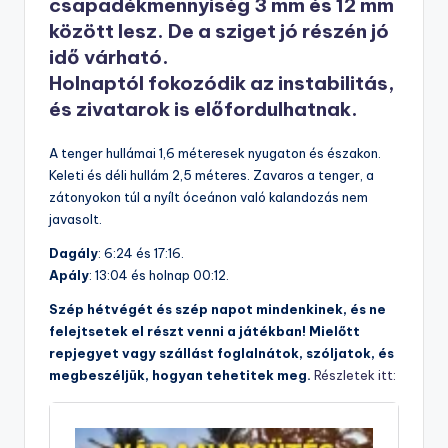
csapadékmennyiség 3 mm és 12 mm
között lesz. De a sziget jó részén jó
idő várható.
Holnaptól fokozódik az instabilitás,
és zivatarok is előfordulhatnak.
A tenger hullámai 1,6 méteresek nyugaton és északon.
Keleti és déli hullám 2,5 méteres. Zavaros a tenger, a
zátonyokon túl a nyílt óceánon való kalandozás nem
javasolt.
Dagály
: 6:24 és 17:16.
Apály
: 13:04 és holnap 00:12.
Szép hétvégét és
szép napot mindenkinek, és ne
felejtsetek el részt venni a játékban! Mielőtt
repjegyet vagy szállást foglalnátok, szóljatok, és
megbeszéljük, hogyan tehetitek meg.
Részletek itt: