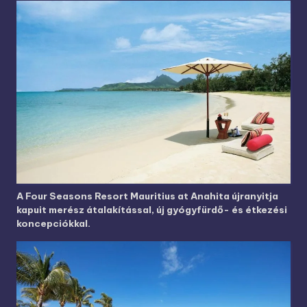
A Four Seasons Resort Mauritius at Anahita újranyitja
kapuit merész átalakítással, új gyógyfürdő- és étkezési
koncepciókkal.