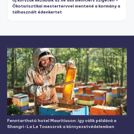
Ökoturisztikai mestertervvel mentené a kormány a
túlhasznált édenkertet
Fenntartható hotel Mauritiuson: így válik példává a
Shangri-La Le Touessrok a környezetvédelemben