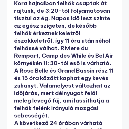
Kora hajnalban felhők csaptak át
rajtunk, de 3:20-tól folyamatosan
tisztul az ég. Napos idő lesz szinte
az egész szigeten, de később
felhők érkeznek keletről
északkeletről, így 11 óra után néhol
felhőssé válhat. Riviere du
Rempart, Camp des While és Bel Air
környékén 11:30-tól eső is várható.
A Rose Belle és Grand Bassin rész 11
és 15 óra között kaphat egy kevés
zuhanyt. Valamelyest változhat az
időjárás, mert délnyugat felől
meleg levegő fúj, ami lassíthatja a
felhők felénk irányuló mozgási
sebességét.
A következő 24 órában várható