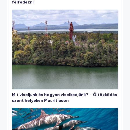
felfedezni
Mit viseljünk és hogyan viselkedjünk? – Öltözködés
szent helyeken Mauritiuson