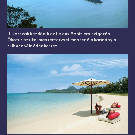
Új korszak kezdődik az Ile aux Benitiers szigetén –
Ökoturisztikai mestertervvel mentené a kormány a
túlhasznált édenkertet