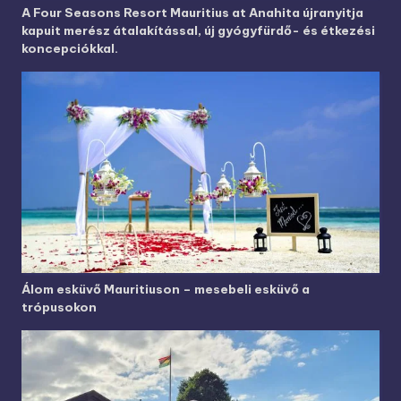
A Four Seasons Resort Mauritius at Anahita újranyitja
kapuit merész átalakítással, új gyógyfürdő- és étkezési
koncepciókkal.
Álom esküvő Mauritiuson – mesebeli esküvő a
trópusokon