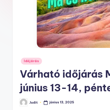
h
u
Posted
Időjárás
in
Várható időjárás 
június 13-14, pén
június 13, 2025
Judit
Posted
by