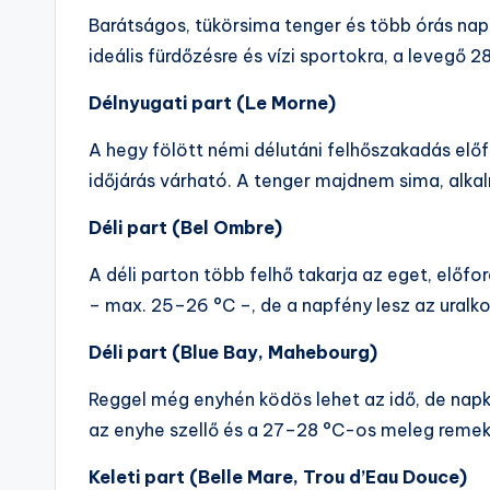
Barátságos, tükörsima tenger és több órás naps
ideális fürdőzésre és vízi sportokra, a levegő 
Délnyugati part (Le Morne)
A hegy fölött némi délutáni felhőszakadás elő
időjárás várható. A tenger majdnem sima, alka
Déli part (Bel Ombre)
A déli parton több felhő takarja az eget, előf
– max. 25–26 °C –, de a napfény lesz az uralk
Déli part (Blue Bay, Mahebourg)
Reggel még enyhén ködös lehet az idő, de napk
az enyhe szellő és a 27–28 °C-os meleg remek f
Keleti part (Belle Mare, Trou d’Eau Douce)