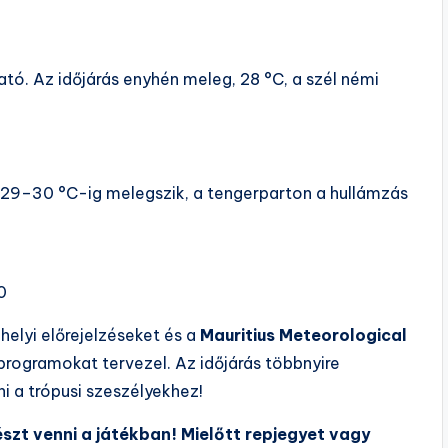
ató. Az időjárás enyhén meleg, 28 °C, a szél némi
ás 29–30 °C-ig melegszik, a tengerparton a hullámzás
0
helyi előrejelzéseket és a
Mauritius Meteorological
 programokat tervezel. Az időjárás többnyire
 a trópusi szeszélyekhez!
észt venni a játékban! Mielőtt repjegyet vagy