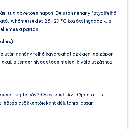
rás itt alapvetően napos. Délután néhány fátyolfelhő
ható. A hőmérséklet 26–29 °C között ingadozik, a
kellemes a parton.
iches)
 délután néhány felhő kavaroghat az égen, de zápor
lakul, a tenger hívogatóan meleg, kiváló úszáshoz,
netileg felhősödés is lehet. Az időjárás itt is
si hőség csökkentőjeként délutánra lassan