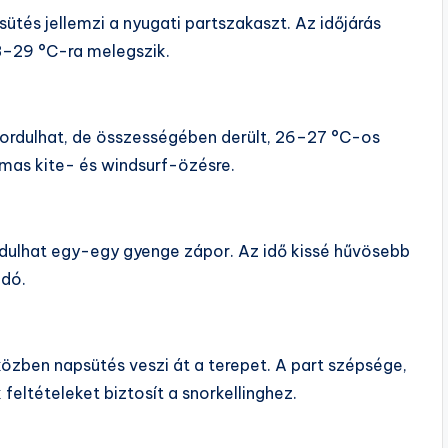
ütés jellemzi a nyugati partszakaszt. Az időjárás
28–29 °C-ra melegszik.
fordulhat, de összességében derült, 26–27 °C-os
lmas kite- és windsurf-özésre.
ordulhat egy-egy gyenge zápor. Az idő kissé hűvösebb
odó.
özben napsütés veszi át a terepet. A part szépsége,
eltételeket biztosít a snorkellinghez.