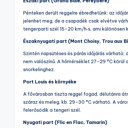
Északi part (Grand Baie, Pereybere)
Pénteken derült reggelre ébredhetünk: az időjá
jelenhet meg, de a csapadék csak elvétve vár
tengerparti szél 15–20 km/h‑s, ami különösen 
Északnyugati part (Mont Choisy, Trou aux B
Szintén napsütéses és párás időjárás várható;
nem valószínű. A hőmérséklet 27–29 °C körül a
snorkelinghez.
Port Louis és környéke
A fővárosban tiszta reggel fogad, délutánra átme
száraz és meleg, kb. 29–30 °C várható. A váro
felerősödik a tengeri szél.
Nyugati part (Flic en Flac, Tamarin)