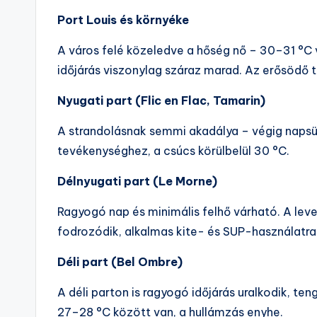
Port Louis és környéke
A város felé közeledve a hőség nő – 30–31 °C 
időjárás viszonylag száraz marad. Az erősödő ten
Nyugati part (Flic en Flac, Tamarin)
A strandolásnak semmi akadálya – végig napsüté
tevékenységhez, a csúcs körülbelül 30 °C.
Délnyugati part (Le Morne)
Ragyogó nap és minimális felhő várható. A leve
fodrozódik, alkalmas kite- és SUP-használatra
Déli part (Bel Ombre)
A déli parton is ragyogó időjárás uralkodik, te
27–28 °C között van, a hullámzás enyhe.