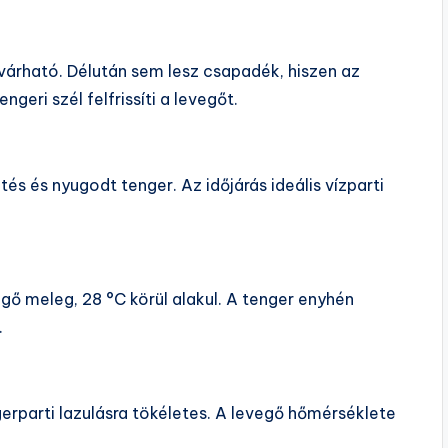
várható. Délután sem lesz csapadék, hiszen az
geri szél felfrissíti a levegőt.
s és nyugodt tenger. Az időjárás ideális vízparti
gő meleg, 28 °C körül alakul. A tenger enyhén
.
ngerparti lazulásra tökéletes. A levegő hőmérséklete