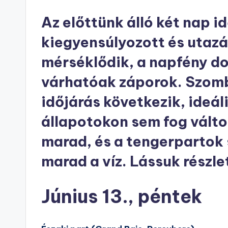
Az előttünk álló két nap i
kiegyensúlyozott és utazá
mérséklődik, a napfény do
várhatóak záporok. Szomb
időjárás következik, ideál
állapotokon sem fog válto
marad, és a tengerpartok 
marad a víz. Lássuk részle
Június 13., péntek