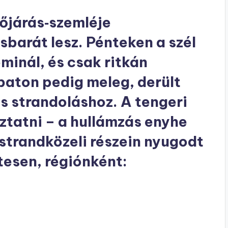
dőjárás‑szemléje
sbarát lesz. Pénteken a szél
minál, és csak ritkán
aton pedig meleg, derült
is strandoláshoz. A tengeri
ztatni – a hullámzás enyhe
strandközeli részein nyugodt
tesen, régiónként: