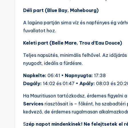
Déli part (Blue Bay, Mahebourg)
A lagúna partján sima víz és napfényes ég várh
fuvallatot hoz.
Keleti part (Belle Mare, Trou d’Eau Douce)
Teljes napsütés, minimális felhővel. Az időjár
nyugodt, ideális a fürdésre.
Napkelte:
06:41 •
Napnyugta:
17:38
Dagály:
14:02 és 01:47 •
Apály:
08:03 és 20:2
Ha Mauritiuson tartózkodsz, érdemes figyelni a 
Services
riasztásait is – főként, ha szabadtéri
kedvező, de érdemes rugalmasan alkalmazkodni
S
zép napot mindenkinek! Ne felejtsetek el r