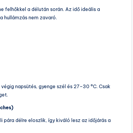
e felhőkkel a délután során. Az idő ideális a
 a hullámzás nem zavaró.
: végig napsütés, gyenge szél és 27–30 °C. Csak
get.
iches)
pára délre eloszlik, így kiváló lesz az időjárás a