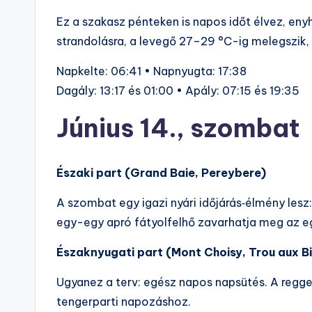
Ez a szakasz pénteken is napos időt élvez, enyh
strandolásra, a levegő 27–29 °C-ig melegszik,
Napkelte: 06:41 • Napnyugta: 17:38
Dagály: 13:17 és 01:00 • Apály: 07:15 és 19:35
Június 14., szombat
Északi part (Grand Baie, Pereybere)
A szombat egy igazi nyári időjárás‑élmény lesz
egy-egy apró fátyolfelhő zavarhatja meg az e
Északnyugati part (Mont Choisy, Trou aux B
Ugyanez a terv: egész napos napsütés. A reggeli 
tengerparti napozáshoz.