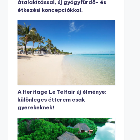
átalakítással, új gyógyfürdő- és
étkezési koncepciókkal.
A Heritage Le Telfair új élménye:
különleges étterem csak
gyerekeknek!