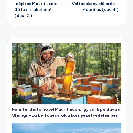
Időjárás Mauritiuson:
Változékony időjárás –
navigation
35 fok is lehet ma!
Mauritius (dec 4.)
(dec. 2.)
Fenntartható hotel Mauritiuson: így válik példává a
Shangri-La Le Touessrok a környezetvédelemben