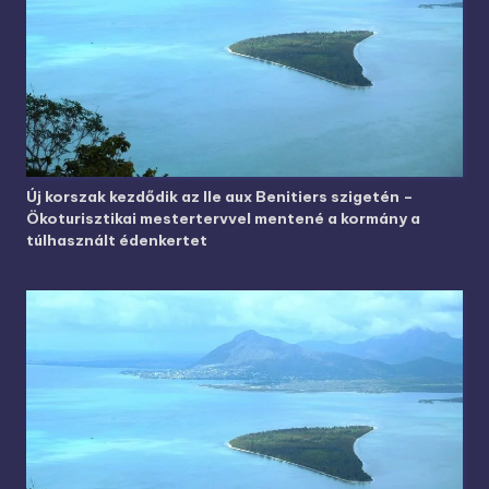
Új korszak kezdődik az Ile aux Benitiers szigetén –
Ökoturisztikai mestertervvel mentené a kormány a
túlhasznált édenkertet