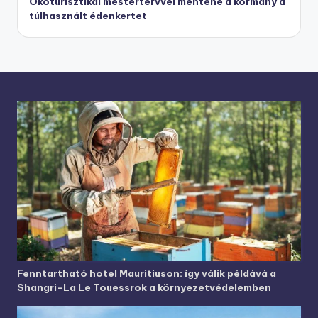
Ökoturisztikai mestertervvel mentené a kormány a
túlhasznált édenkertet
Fenntartható hotel Mauritiuson: így válik példává a
Shangri-La Le Touessrok a környezetvédelemben