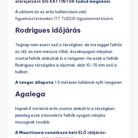
előrejelzést IDE KATTINTVA
tudod megnézni
.
A ciklonra és az erős hullámzásra való
figyelmeztetéseket ITT TUDOD figyelemmel kísérni
.
Rodrigues időjárás
Tegnap nem esett eső a térségben, de ma reggel felhős
az idő, és nem messze tőlük, északnyugati irányban
zivatarfelhők alakultak ki a tengeren. Ha ezek a felhők
Rodrigues térségébe is eljutnak, akár 10–15 mm eső is
hullhat.
A tenger állapota
: 1.5 méteres hullámok nyílt tengeren
Agalega
Hajnali 4 óra körül erős zivatar alakult ki a térségben,
jelenleg ezek a konvektív felhők nyugati irányba
mozognak tovább.
A Mauritiusra vonatkozó heti
ÉLŐ időjárás-