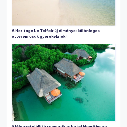
A Heritage Le Telfair új élménye: különleges
étterem csak gyerekeknek!
5 lélegzetelállító romantikus hotel Mauritiuson