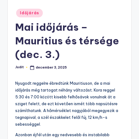
Posted
Időjárás
in
Mai időjárás –
Mauritius és térsége
(dec. 3.)
Judit
december 3, 2025
Posted
by
Nyugodt reggelre ébredtünk Mauritiuson, de a mai
időjárás még tartogat néhány változást. Kora reggel
5:30 és 7:00 között kisebb felhősávok vonulnak át a
sziget felett, de ezt követően ismét több napsütésre
számíthatunk. A hőmérséklet nagyjából megegyezik a
tegnapival, a szél északkelet felől fúj, 12 km/h-s
sebességgel.
Azonban éjfél után egy nedvesebb és instabilabb