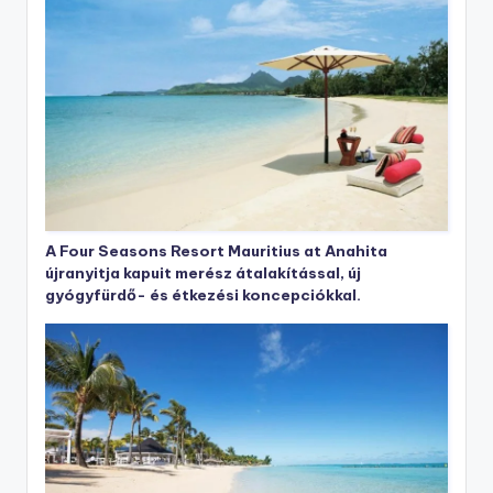
A Four Seasons Resort Mauritius at Anahita
újranyitja kapuit merész átalakítással, új
gyógyfürdő- és étkezési koncepciókkal.