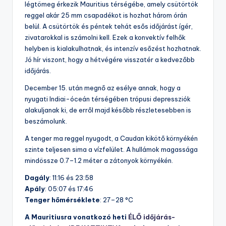
légtömeg érkezik Mauritius térségébe, amely csütörtök
reggel akár 25 mm csapadékot is hozhat három órán
belül. A csütörtök és péntek tehát esős időjárást ígér,
zivatarokkal is számolni kell. Ezek a konvektív felhők
helyben is kialakulhatnak, és intenzív esőzést hozhatnak.
Jó hír viszont, hogy a hétvégére visszatér a kedvezőbb
időjárás.
December 15. után megnő az esélye annak, hogy a
nyugati Indiai-óceán térségében trópusi depressziók
alakuljanak ki, de erről majd később részletesebben is
beszámolunk.
A tenger ma reggel nyugodt, a Caudan kikötő környékén
szinte teljesen sima a vízfelület. A hullámok magassága
mindössze 0.7–1.2 méter a zátonyok környékén.
Dagály
: 11:16 és 23:58
Apály
: 05:07 és 17:46
Tenger hőmérséklete
: 27–28 °C
A Mauritiusra vonatkozó heti
ÉLŐ időjárás-