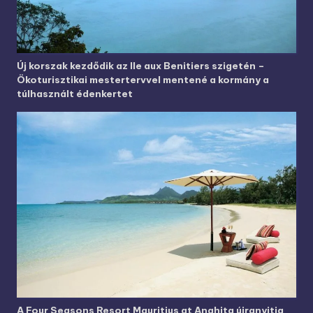
Új korszak kezdődik az Ile aux Benitiers szigetén –
Ökoturisztikai mestertervvel mentené a kormány a
túlhasznált édenkertet
A Four Seasons Resort Mauritius at Anahita újranyitja