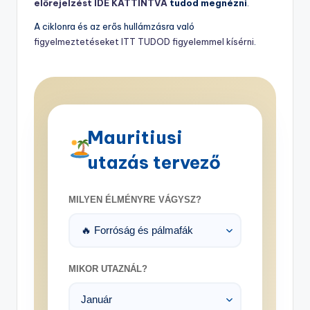
előrejelzést IDE KATTINTVA
tudod megnézni
.
A ciklonra és az erős hullámzásra való
figyelmeztetéseket ITT TUDOD figyelemmel kísérni
.
Mauritiusi
utazás tervező
MILYEN ÉLMÉNYRE VÁGYSZ?
MIKOR UTAZNÁL?