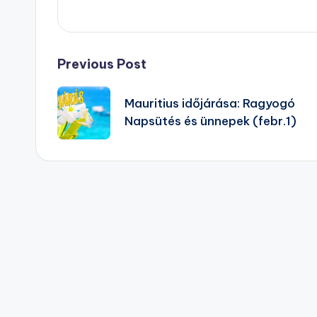
Post
Previous Post
navigation
Mauritius időjárása: Ragyogó
Napsütés és ünnepek (febr.1)