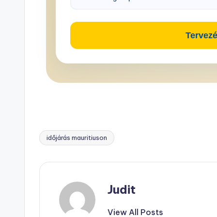
Tervezé
időjárás mauritiuson
Tags:
Judit
View All Posts