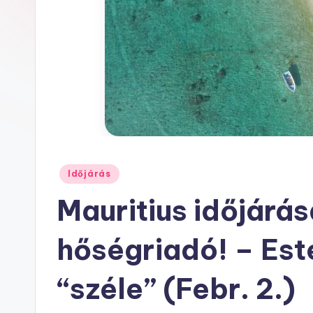
h
u
Posted
Időjárás
in
Mauritius időjárás
hőségriadó! – Est
“széle” (Febr. 2.)