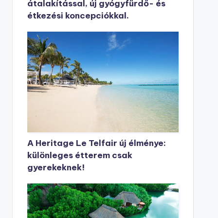
átalakítással, új gyógyfürdő- és
étkezési koncepciókkal.
A Heritage Le Telfair új élménye:
különleges étterem csak
gyerekeknek!