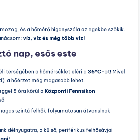
g mozog, és a hőmérő higanyszála az egekbe szökik.
tanácsom:
víz, víz és még több víz!
ztó nap, esős este
éli térségében a hőmérséklet eléri a
36°C
-ot! Mivel
ti), a hőérzet még magasabb lehet.
eggel 8 óra körül a
Központi Fennsíkon
ső.
magas szintű felhők folyamatosan átvonulnak
k délnyugatra, a külső, periférikus felhősávjai
ani!