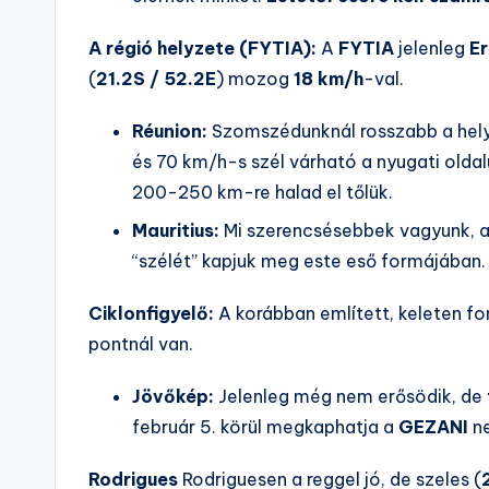
A régió helyzete (FYTIA):
A
FYTIA
jelenleg
Er
(
21.2S / 52.2E
) mozog
18 km/h
-val.
Réunion:
Szomszédunknál rosszabb a hely
és 70 km/h-s szél várható a nyugati oldalu
200-250 km-re halad el tőlük.
Mauritius:
Mi szerencsésebbek vagyunk, a 
“szélét” kapjuk meg este eső formájában.
Ciklonfigyelő:
A korábban említett, keleten fo
pontnál van.
Jövőkép:
Jelenleg még nem erősödik, de
február 5. körül megkaphatja a
GEZANI
ne
Rodrigues
Rodriguesen a reggel jó, de szeles (