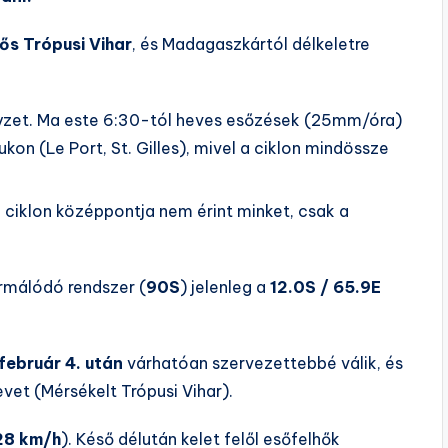
ős Trópusi Vihar
, és Madagaszkártól délkeletre
zet. Ma este 6:30-tól heves esőzések (25mm/óra)
kon (Le Port, St. Gilles), mivel a ciklon mindössze
ciklon középpontja nem érint minket, csak a
rmálódó rendszer (
90S
) jelenleg a
12.0S / 65.9E
február 4. után
várhatóan szervezettebbé válik, és
vet (Mérsékelt Trópusi Vihar).
28 km/h
). Késő délután kelet felől esőfelhők