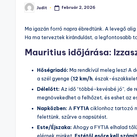
február 2, 2026
Judit
Posted
by
Ma igazán forró napra ébredtünk. A levegő ali
Ha ma terveztek kirándulást, a legfontosabb 
Mauritius időjárása: Izzas
Hőségriadó:
Ma rendkívül meleg lesz! A d
a szél gyenge (
12 km/h
, észak-északkele
Délelőtt:
Az idő “többé-kevésbé jó”, de r
megnövekedhet a felhőzet, és eshet az e
Napközben:
A
FYTIA
ciklonhoz tartozó 
felettünk, szűrve a napsütést.
Este/Éjszaka:
Ahogy a FYTIA elhalad tőlün
elérnek minket.
Estétől esőre kell számít