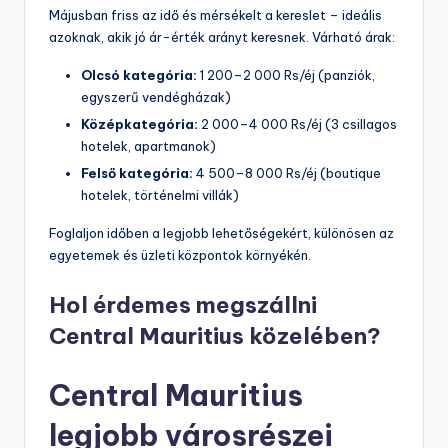
Májusban friss az idő és mérsékelt a kereslet – ideális
azoknak, akik jó ár-érték arányt keresnek. Várható árak:
Olcsó kategória:
1 200–2 000 Rs/éj (panziók,
egyszerű vendégházak)
Középkategória:
2 000–4 000 Rs/éj (3 csillagos
hotelek, apartmanok)
Felső kategória:
4 500–8 000 Rs/éj (boutique
hotelek, történelmi villák)
Foglaljon időben a legjobb lehetőségekért, különösen az
egyetemek és üzleti központok környékén.
Hol érdemes megszállni
Central Mauritius közelében?
Central Mauritius
legjobb városrészei