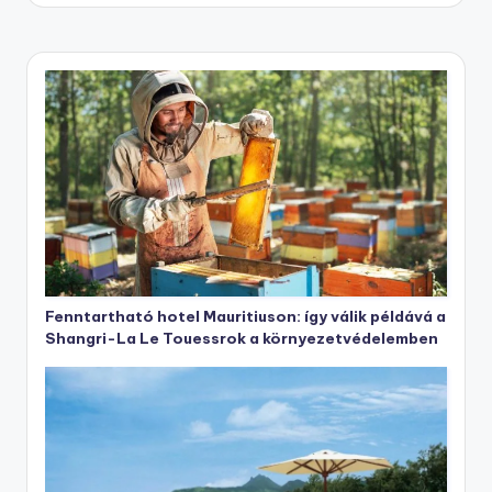
Fenntartható hotel Mauritiuson: így válik példává a
Shangri-La Le Touessrok a környezetvédelemben