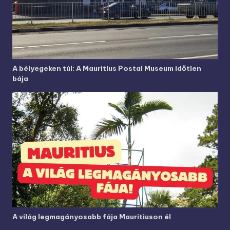
A bélyegeken túl: A Mauritius Postal Museum időtlen
bája
A világ legmagányosabb fája Mauritiuson él