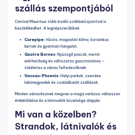
szállás szempontjából
Central Mauritius több kiváló szállásközponttal is
büszkélkedhet. A legnépszerűbbek:
Curepipe:
Hűvös, magaslati klíma, botanikus
kertek és gyarmati hangulat.
Quatre Bornes:
Nyüzsgő piacok, metró
elérhetőség és változatos gasztronómia –
tökéletes a városi felfedezőknek.
Vacoas-Phoenix:
Helyi parkok, csendes
lakónegyedek és családbarát szállások.
Minden városrésznek megvan a maga varázsa; válasszon
érdeklődése és a látnivalók közelsége alapján.
Mi van a közelben?
Strandok, látnivalók és