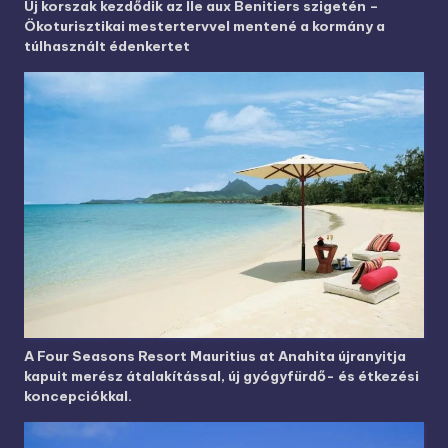
Új korszak kezdődik az Ile aux Benitiers szigetén –
Ökoturisztikai mestertervvel mentené a kormány a
túlhasznált édenkertet
A Four Seasons Resort Mauritius at Anahita újranyitja
kapuit merész átalakítással, új gyógyfürdő- és étkezési
koncepciókkal.