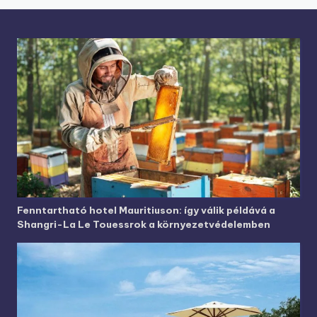
Fenntartható hotel Mauritiuson: így válik példává a
Shangri-La Le Touessrok a környezetvédelemben