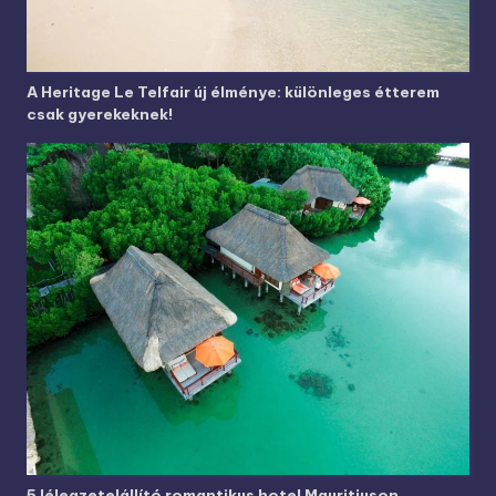
A Heritage Le Telfair új élménye: különleges étterem
csak gyerekeknek!
5 lélegzetelállító romantikus hotel Mauritiuson