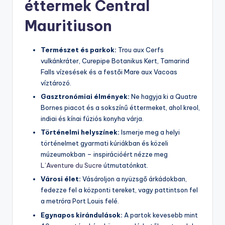
éttermek Central
Mauritiuson
Természet és parkok:
Trou aux Cerfs
vulkánkráter, Curepipe Botanikus Kert, Tamarind
Falls vízesések és a festői Mare aux Vacoas
víztározó.
Gasztronómiai élmények:
Ne hagyja ki a Quatre
Bornes piacot és a sokszínű éttermeket, ahol kreol,
indiai és kínai fúziós konyha várja.
Történelmi helyszínek:
Ismerje meg a helyi
történelmet gyarmati kúriákban és közeli
múzeumokban – inspirációért nézze meg
L’Aventure du Sucre
útmutatónkat.
Városi élet:
Vásároljon a nyüzsgő árkádokban,
fedezze fel a központi tereket, vagy pattintson fel
a metróra Port Louis felé.
Egynapos kirándulások:
A partok kevesebb mint