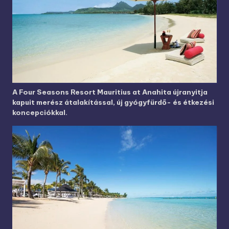
A Four Seasons Resort Mauritius at Anahita újranyitja
kapuit merész átalakítással, új gyógyfürdő- és étkezési
koncepciókkal.