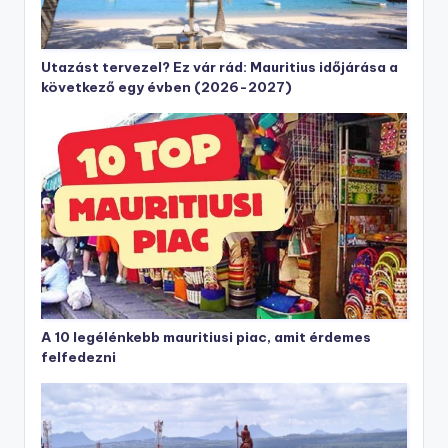
Utazást tervezel? Ez vár rád: Mauritius időjárása a
következő egy évben (2026-2027)
A 10 legélénkebb mauritiusi piac, amit érdemes
felfedezni