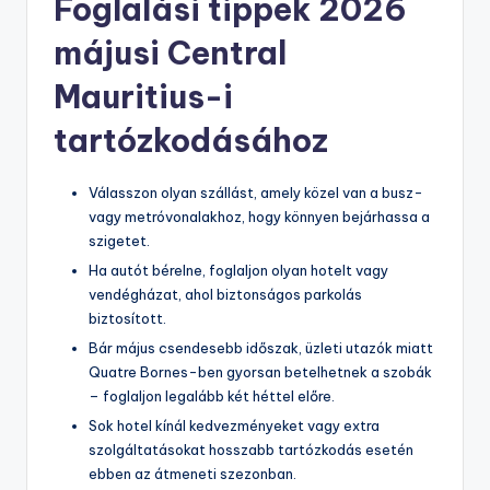
Foglalási tippek 2026
májusi Central
Mauritius-i
tartózkodásához
Válasszon olyan szállást, amely közel van a busz-
vagy metróvonalakhoz, hogy könnyen bejárhassa a
szigetet.
Ha autót bérelne, foglaljon olyan hotelt vagy
vendégházat, ahol biztonságos parkolás
biztosított.
Bár május csendesebb időszak, üzleti utazók miatt
Quatre Bornes-ben gyorsan betelhetnek a szobák
– foglaljon legalább két héttel előre.
Sok hotel kínál kedvezményeket vagy extra
szolgáltatásokat hosszabb tartózkodás esetén
ebben az átmeneti szezonban.