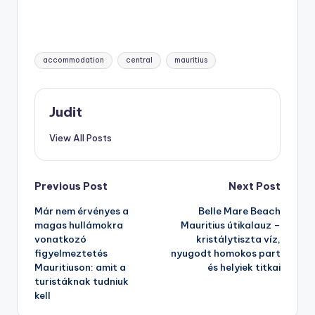
Tags:
accommodation
central
mauritius
Judit
View All Posts
Post
Previous Post
Next Post
Már nem érvényes a
Belle Mare Beach
navigation
magas hullámokra
Mauritius útikalauz –
vonatkozó
kristálytiszta víz,
figyelmeztetés
nyugodt homokos part
Mauritiuson: amit a
és helyiek titkai
turistáknak tudniuk
kell