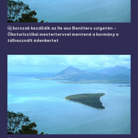
Új korszak kezdődik az Ile aux Benitiers szigetén –
Ökoturisztikai mestertervvel mentené a kormány a
túlhasznált édenkertet