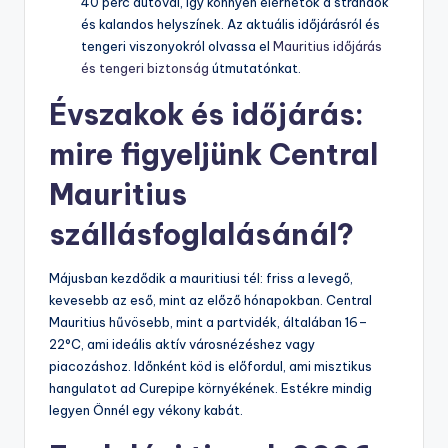
40 perc autóval, így könnyen elérhetők a strandok
és kalandos helyszínek. Az aktuális időjárásról és
tengeri viszonyokról olvassa el
Mauritius időjárás
és tengeri biztonság
útmutatónkat.
Évszakok és időjárás:
mire figyeljünk Central
Mauritius
szállásfoglalásánál?
Májusban kezdődik a mauritiusi tél: friss a levegő,
kevesebb az eső, mint az előző hónapokban. Central
Mauritius hűvösebb, mint a partvidék, általában 16–
22°C, ami ideális aktív városnézéshez vagy
piacozáshoz. Időnként köd is előfordul, ami misztikus
hangulatot ad Curepipe környékének. Estékre mindig
legyen Önnél egy vékony kabát.