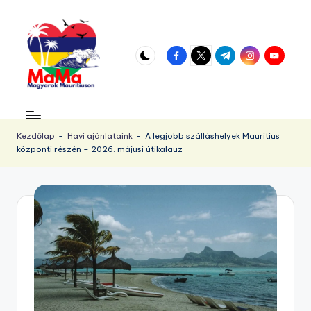
Skip
to
facebook.com
twitter.com
t.me
instagram.com
youtube.
content
M
Vár
az
a
örökös
Kezdőlap
-
Havi ajánlataink
-
A legjobb szálláshelyek Mauritius
u
központi részén – 2026. májusi útikalauz
napsütés!
ri
ti
u
s.
h
u