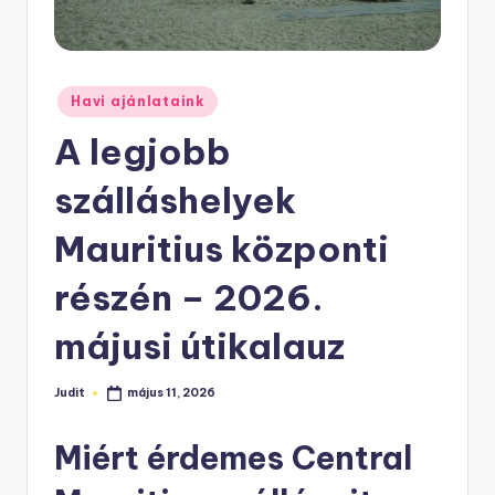
Posted
Havi ajánlataink
in
A legjobb
szálláshelyek
Mauritius központi
részén – 2026.
májusi útikalauz
Judit
május 11, 2026
Posted
by
Miért érdemes Central