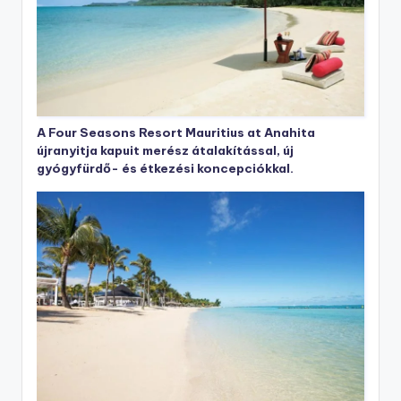
A Four Seasons Resort Mauritius at Anahita
újranyitja kapuit merész átalakítással, új
gyógyfürdő- és étkezési koncepciókkal.