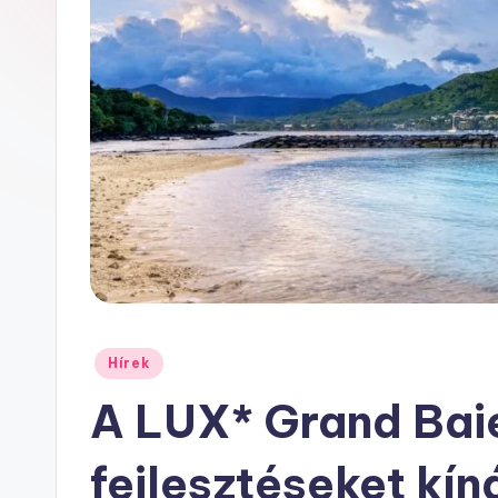
h
u
Posted
Hírek
in
A LUX* Grand Baie
fejlesztéseket kí