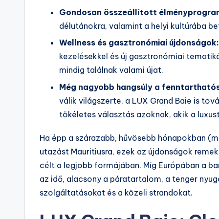
Gondosan összeállított élményprogra
délutánokra, valamint a helyi kultúrába b
Wellness és gasztronómiai újdonságok:
kezelésekkel és új gasztronómiai tematik
mindig találnak valami újat.
Még nagyobb hangsúly a fenntartható
válik világszerte, a LUX Grand Baie is to
tökéletes választás azoknak, akik a luxust 
Ha épp a szárazabb, hűvösebb hónapokban (máj
utazást Mauritiusra, ezek az újdonságok remek
célt a legjobb formájában. Míg Európában a bará
az idő, alacsony a páratartalom, a tenger nyugo
szolgáltatásokat és a közeli strandokat.