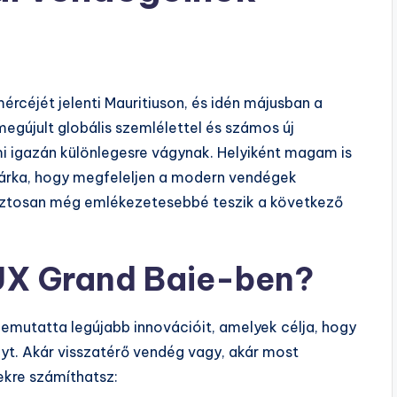
rcéjét jelenti Mauritiuson, és idén májusban a
megújult globális szemlélettel és számos új
mi igazán különlegesre vágynak. Helyiként magam is
márka, hogy megfeleljen a modern vendégek
 biztosan még emlékezetesebbé teszik a következő
LUX Grand Baie-ben?
emutatta legújabb innovációit, amelyek célja, hogy
t. Akár visszatérő vendég vagy, akár most
ekre számíthatsz: