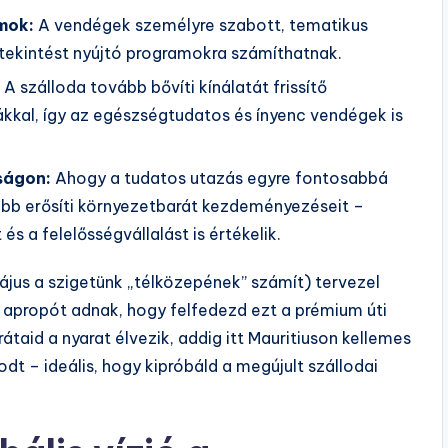
mok:
A vendégek személyre szabott, tematikus
etekintést nyújtó programokra számíthatnak.
A szálloda tovább bővíti kínálatát frissítő
ákkal, így az egészségtudatos és ínyenc vendégek is
ságon:
Ahogy a tudatos utazás egyre fontosabbá
vább erősíti környezetbarát kezdeményezéseit –
és a felelősségvállalást is értékelik.
us a szigetünk „télközepének” számít) tervezel
 apropót adnak, hogy felfedezd ezt a prémium úti
taid a nyarat élvezik, addig itt Mauritiuson kellemes
dt – ideális, hogy kipróbáld a megújult szállodai