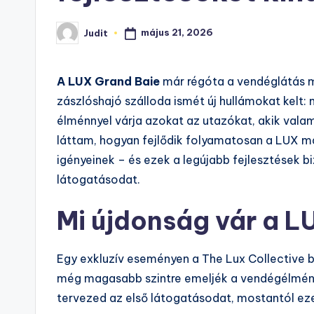
május 21, 2026
Judit
Posted
by
A LUX Grand Baie
már régóta a vendéglátás mé
zászlóshajó szálloda ismét új hullámokat kelt: 
élménnyel várja azokat az utazókat, akik vala
láttam, hogyan fejlődik folyamatosan a LUX 
igényeinek – és ezek a legújabb fejlesztések
látogatásodat.
Mi újdonság vár a 
Egy exkluzív eseményen a The Lux Collective b
még magasabb szintre emeljék a vendégélmény
tervezed az első látogatásodat, mostantól ez