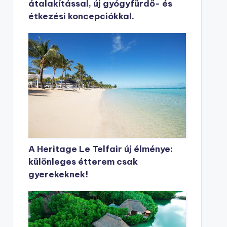
átalakítással, új gyógyfürdő- és
étkezési koncepciókkal.
A Heritage Le Telfair új élménye:
különleges étterem csak
gyerekeknek!