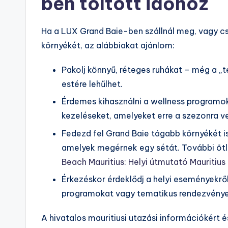
ben töltött időhöz
Ha a LUX Grand Baie-ben szállnál meg, vagy c
környékét, az alábbiakat ajánlom:
Pakolj könnyű, réteges ruhákat – még a „té
estére lehűlhet.
Érdemes kihasználni a wellness programok
kezeléseket, amelyeket erre a szezonra v
Fedezd fel Grand Baie tágabb környékét i
amelyek megérnek egy sétát. További ötl
Beach Mauritius: Helyi útmutató Mauritiu
Érkezéskor érdeklődj a helyi eseményekrő
programokat vagy tematikus rendezvények
A hivatalos mauritiusi utazási információkért é