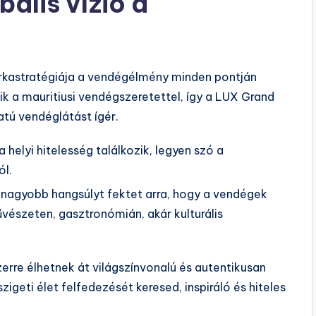
ális vízió a
rkastratégiája a vendégélmény minden pontján
k a mauritiusi vendégszeretettel, így a LUX Grand
atú vendéglátást ígér.
 a helyi hitelesség találkozik, legyen szó a
ól.
nagyobb hangsúlyt fektet arra, hogy a vendégek
vészeten, gasztronómián, akár kulturális
erre élhetnek át világszínvonalú és autentikusan
szigeti élet felfedezését keresed, inspiráló és hiteles