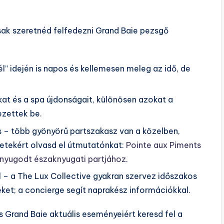
sak szeretnéd felfedezni Grand Baie pezsgő
l” idején is napos és kellemesen meleg az idő, de
at és a spa újdonságait, különösen azokat a
ezettek be.
s – több gyönyörű partszakasz van a közelben,
etekért olvasd el útmutatónkat:
Pointe aux Piments
s nyugodt északnyugati partjához
.
l – a The Lux Collective gyakran szervez időszakos
et; a concierge segít naprakész információkkal.
s Grand Baie aktuális eseményeiért keresd fel a