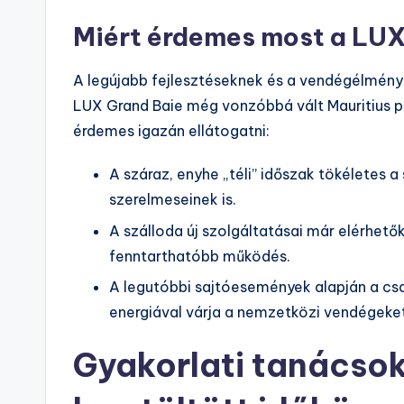
Miért érdemes most a LUX
A legújabb fejlesztéseknek és a vendégélmény
LUX Grand Baie még vonzóbbá vált Mauritius pe
érdemes igazán ellátogatni:
A száraz, enyhe „téli” időszak tökéletes 
szerelmeseinek is.
A szálloda új szolgáltatásai már elérhet
fenntarthatóbb működés.
A legutóbbi sajtóesemények alapján a csa
energiával várja a nemzetközi vendégeket
Gyakorlati tanácso