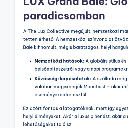
LUX Grand Baie: Glob
paradicsomban
A The Lux Collective megújult, nemzetközi má
tetten érhető. A nemzetközi színvonalat ötvözi
Baie kifinomult, mégis barátságos, helyi hangul
Nemzetközi hatások:
A globális stílus és
belsőépítészetről vagy a napi programokr
Közösségi kapcsolatok:
A szálloda még 
valóban megismerjék Mauritiust – akár mű
eseményeken keresztül.
Ez azért fontos a látogatóknak, mert így egysz
helyi élményeket. Akár a luxus pihenést, akár a 
lehetőségeket találsz.