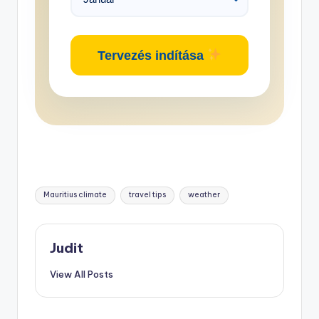
Tervezés indítása
Tags:
Mauritius climate
travel tips
weather
Judit
View All Posts