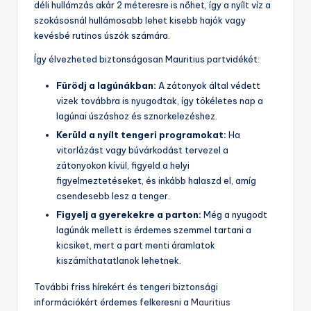
déli hullámzás akár 2 méteresre is nőhet, így a nyílt víz a
szokásosnál hullámosabb lehet kisebb hajók vagy
kevésbé rutinos úszók számára.
Így élvezheted biztonságosan Mauritius partvidékét:
Fürödj a lagúnákban:
A zátonyok által védett
vizek továbbra is nyugodtak, így tökéletes nap a
lagúnai úszáshoz és sznorkelezéshez.
Kerüld a nyílt tengeri programokat:
Ha
vitorlázást vagy búvárkodást tervezel a
zátonyokon kívül, figyeld a helyi
figyelmeztetéseket, és inkább halaszd el, amíg
csendesebb lesz a tenger.
Figyelj a gyerekekre a parton:
Még a nyugodt
lagúnák mellett is érdemes szemmel tartani a
kicsiket, mert a part menti áramlatok
kiszámíthatatlanok lehetnek.
További friss hírekért és tengeri biztonsági
információkért érdemes felkeresni a
Mauritius