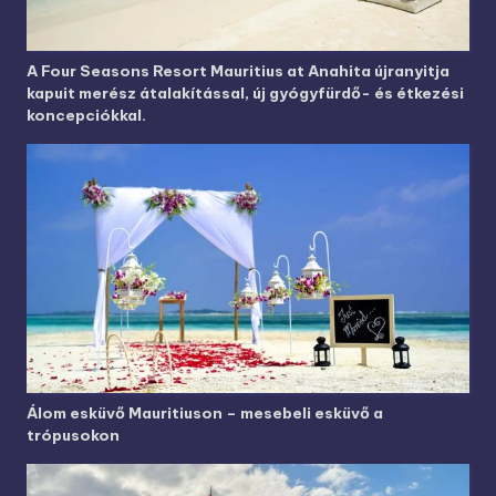
A Four Seasons Resort Mauritius at Anahita újranyitja
kapuit merész átalakítással, új gyógyfürdő- és étkezési
koncepciókkal.
Álom esküvő Mauritiuson – mesebeli esküvő a
trópusokon