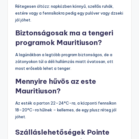
Rétegesen öltözz: napközben könnyű, szellős ruhák,
estére vagy a fennsíkokra pedig egy pulóver vagy dzseki
jól jöhet.
Biztonságosak ma a tengeri
programok Mauritiuson?
A lagúnákban a legtöbb program biztonságos, de a
zátonyokon túl a déli hullámzás miatt óvatosan, ott
most erősebb lehet a tenger.
Mennyire hűvös az este
Mauritiuson?
Az esték a parton 22–24°C-ra, a központi fennsíkon
18–20°C-ra hűlnek – kellemes, de egy plusz réteg jól
jöhet.
Szálláslehetőségek Pointe