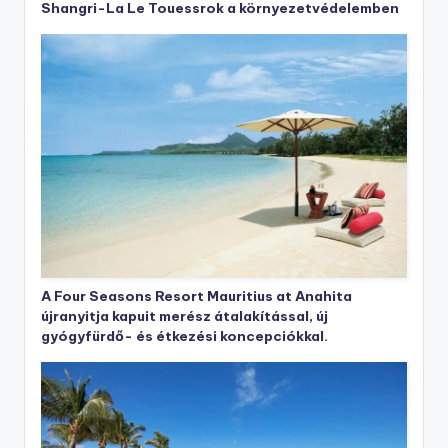
Shangri-La Le Touessrok a környezetvédelemben
A Four Seasons Resort Mauritius at Anahita
újranyitja kapuit merész átalakítással, új
gyógyfürdő- és étkezési koncepciókkal.