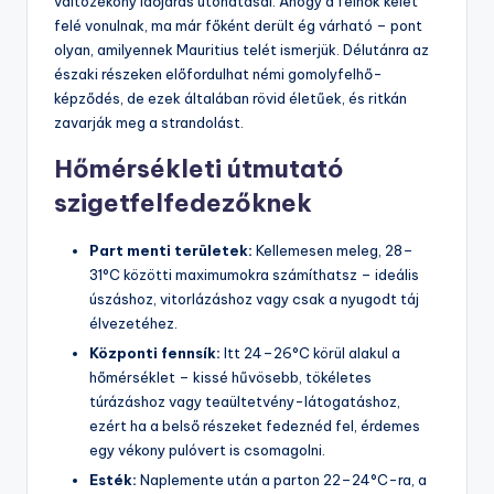
változékony időjárás utóhatásai. Ahogy a felhők kelet
felé vonulnak, ma már főként derült ég várható – pont
olyan, amilyennek Mauritius telét ismerjük. Délutánra az
északi részeken előfordulhat némi gomolyfelhő-
képződés, de ezek általában rövid életűek, és ritkán
zavarják meg a strandolást.
Hőmérsékleti útmutató
szigetfelfedezőknek
Part menti területek:
Kellemesen meleg, 28–
31°C közötti maximumokra számíthatsz – ideális
úszáshoz, vitorlázáshoz vagy csak a nyugodt táj
élvezetéhez.
Központi fennsík:
Itt 24–26°C körül alakul a
hőmérséklet – kissé hűvösebb, tökéletes
túrázáshoz vagy teaültetvény-látogatáshoz,
ezért ha a belső részeket fedeznéd fel, érdemes
egy vékony pulóvert is csomagolni.
Esték:
Naplemente után a parton 22–24°C-ra, a