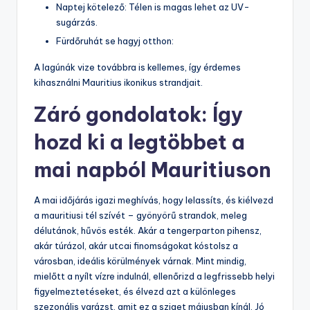
Naptej kötelező: Télen is magas lehet az UV-
sugárzás.
Fürdőruhát se hagyj otthon:
A lagúnák vize továbbra is kellemes, így érdemes
kihasználni Mauritius ikonikus strandjait.
Záró gondolatok: Így
hozd ki a legtöbbet a
mai napból Mauritiuson
A mai időjárás igazi meghívás, hogy lelassíts, és kiélvezd
a mauritiusi tél szívét – gyönyörű strandok, meleg
délutánok, hűvös esték. Akár a tengerparton pihensz,
akár túrázol, akár utcai finomságokat kóstolsz a
városban, ideális körülmények várnak. Mint mindig,
mielőtt a nyílt vízre indulnál, ellenőrizd a legfrissebb helyi
figyelmeztetéseket, és élvezd azt a különleges
szezonális varázst, amit ez a sziget májusban kínál. Jó