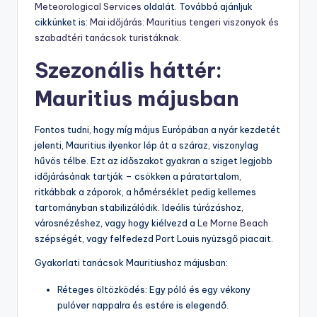
Meteorological Services
oldalát. Továbbá ajánljuk
cikkünket is:
Mai időjárás: Mauritius tengeri viszonyok és
szabadtéri tanácsok turistáknak
.
Szezonális háttér:
Mauritius májusban
Fontos tudni, hogy míg május Európában a nyár kezdetét
jelenti, Mauritius ilyenkor lép át a száraz, viszonylag
hűvös télbe. Ezt az időszakot gyakran a sziget legjobb
időjárásának tartják – csökken a páratartalom,
ritkábbak a záporok, a hőmérséklet pedig kellemes
tartományban stabilizálódik. Ideális túrázáshoz,
városnézéshez, vagy hogy kiélvezd a
Le Morne Beach
szépségét, vagy felfedezd Port Louis nyüzsgő piacait.
Gyakorlati tanácsok Mauritiushoz májusban:
Réteges öltözködés: Egy póló és egy vékony
pulóver nappalra és estére is elegendő.