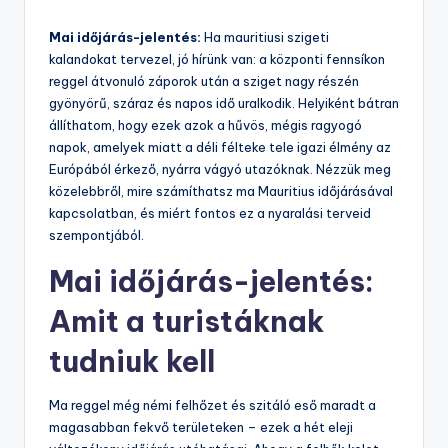
by
Mai időjárás-jelentés:
Ha mauritiusi szigeti
kalandokat tervezel, jó hírünk van: a központi fennsíkon
reggel átvonuló záporok után a sziget nagy részén
gyönyörű, száraz és napos idő uralkodik. Helyiként bátran
állíthatom, hogy ezek azok a hűvös, mégis ragyogó
napok, amelyek miatt a déli félteke tele igazi élmény az
Európából érkező, nyárra vágyó utazóknak. Nézzük meg
közelebbről, mire számíthatsz ma Mauritius időjárásával
kapcsolatban, és miért fontos ez a nyaralási terveid
szempontjából.
Mai időjárás-jelentés:
Amit a turistáknak
tudniuk kell
Ma reggel még némi felhőzet és szitáló eső maradt a
magasabban fekvő területeken – ezek a hét eleji