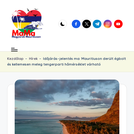
Skip
to
facebook.com
twitter.com
t.me
instagram.com
youtube.
content
M
Vár
az
a
örökös
Kezdőlap
-
Hírek
-
Időjárás-jelentés ma: Mauritiuson derült égbolt
u
és kellemesen meleg tengerparti hőmérséklet várható
napsütés!
ri
ti
u
s.
h
u