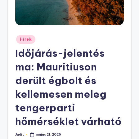
Posted
Hírek
in
Időjárás-jelentés
ma: Mauritiuson
derült égbolt és
kellemesen meleg
tengerparti
hőmérséklet várható
Judit
május 21, 2026
Posted