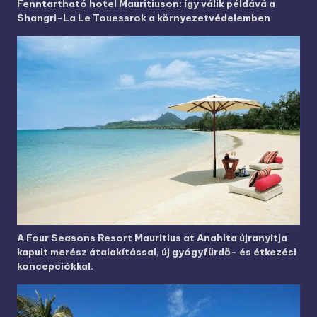
Fenntartható hotel Mauritiuson: így válik példává a
Shangri-La Le Touessrok a környezetvédelemben
A Four Seasons Resort Mauritius at Anahita újranyitja
kapuit merész átalakítással, új gyógyfürdő- és étkezési
koncepciókkal.