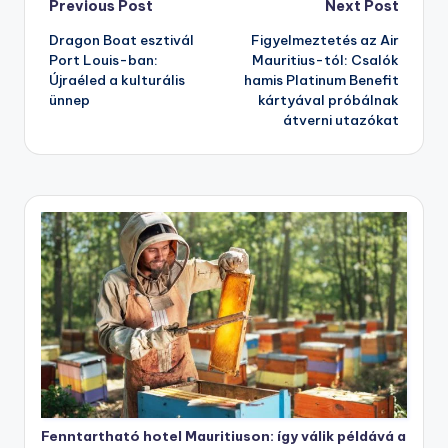
Post
Previous Post
Next Post
Dragon Boat esztivál
Figyelmeztetés az Air
navigation
Port Louis-ban:
Mauritius-tól: Csalók
Újraéled a kulturális
hamis Platinum Benefit
ünnep
kártyával próbálnak
átverni utazókat
Fenntartható hotel Mauritiuson: így válik példává a