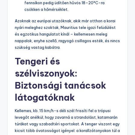
fennsíkon pedig üdítően hűvös 18–20°C-ra
csökken a hőmérséklet.
Azoknak az európai utazóknak, akik már otthon a korai
nyári meleghez szoktak, Mauritius tele igazi felüdülést
és egzotikus hangulatot kínál – kellemesen meleg
nappalok, enyhe szellő, ragyogó csillagos esték, és nincs
szükség vastag kabátra.
Tengeri és
szélviszonyok:
Biztonsági tanácsok
látogatóknak
Kellemes, kb. 15 km/h-s déli szél frissíti fel a trópusi
levegőt anélkül, hogy zavarná a strandolást, katamarán
túrákat vagy szabadtéri sportokat. A tenger viszont egy
kicsit több óvatosságot igényel: a korallzátonyokon túl a