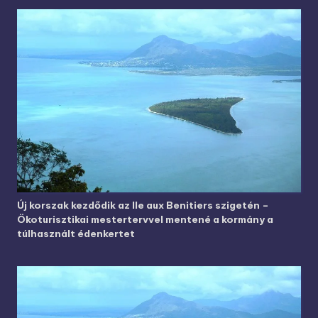
Új korszak kezdődik az Ile aux Benitiers szigetén –
Ökoturisztikai mestertervvel mentené a kormány a
túlhasznált édenkertet