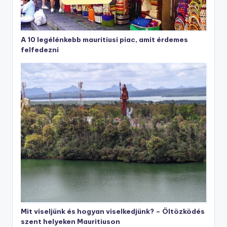
A 10 legélénkebb mauritiusi piac, amit érdemes
felfedezni
Mit viseljünk és hogyan viselkedjünk? – Öltözködés
szent helyeken Mauritiuson