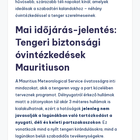
hűvösebb, szárazabb téli napokat kínál, amelyek
ideálisak a szabadtéri kalandokhoz – néhány
óvintézkedéssel a tenger szerelmeseinek.
Mai időjárás-jelentés:
Tengeri biztonsági
óvintézkedések
Mauritiuson
A Mauritius Meteorological Service óvatosságra inti
mindazokat, akik a tengeren vagy a part közelében
terveznek programot. Délnyugatról érkező hullámok
miatt a zátonyokon túl akár 3 méteres hullámok is
kialakulhatnak, ezért a hatóságok
jelenleg nem
javasolják a lagúnákban való tartózkodást a
nyugati, déli és keleti partszakaszokon
. Ez
vonatkozik mind a nyílt tengeri kirándulásokra, mind a
lagúnákon belüli szabadidős tevékenységekre.