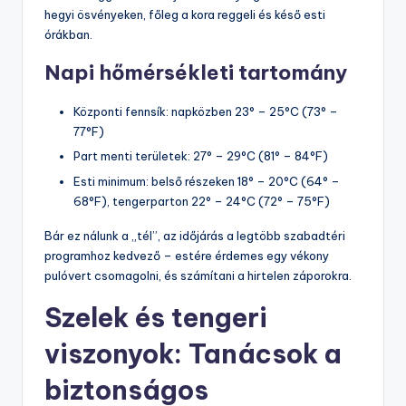
hegyi ösvényeken, főleg a kora reggeli és késő esti
órákban.
Napi hőmérsékleti tartomány
Központi fennsík: napközben 23° – 25°C (73° –
77°F)
Part menti területek: 27° – 29°C (81° – 84°F)
Esti minimum: belső részeken 18° – 20°C (64° –
68°F), tengerparton 22° – 24°C (72° – 75°F)
Bár ez nálunk a „tél”, az időjárás a legtöbb szabadtéri
programhoz kedvező – estére érdemes egy vékony
pulóvert csomagolni, és számítani a hirtelen záporokra.
Szelek és tengeri
viszonyok: Tanácsok a
biztonságos