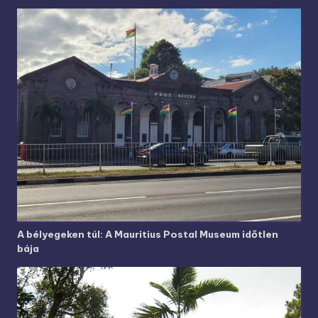
A bélyegeken túl: A Mauritius Postal Museum időtlen
bája