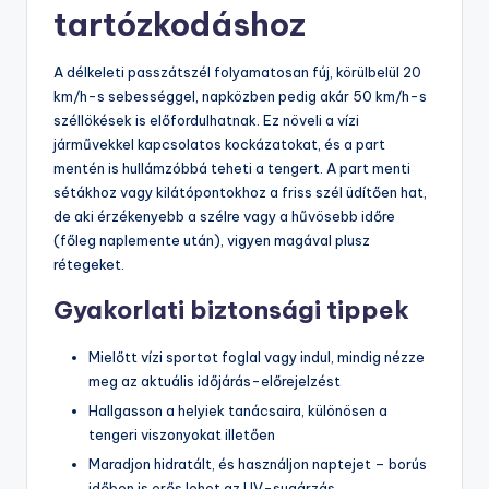
tartózkodáshoz
A délkeleti passzátszél folyamatosan fúj, körülbelül 20
km/h-s sebességgel, napközben pedig akár 50 km/h-s
széllökések is előfordulhatnak. Ez növeli a vízi
járművekkel kapcsolatos kockázatokat, és a part
mentén is hullámzóbbá teheti a tengert. A part menti
sétákhoz vagy kilátópontokhoz a friss szél üdítően hat,
de aki érzékenyebb a szélre vagy a hűvösebb időre
(főleg naplemente után), vigyen magával plusz
rétegeket.
Gyakorlati biztonsági tippek
Mielőtt vízi sportot foglal vagy indul, mindig nézze
meg az aktuális időjárás-előrejelzést
Hallgasson a helyiek tanácsaira, különösen a
tengeri viszonyokat illetően
Maradjon hidratált, és használjon naptejet – borús
időben is erős lehet az UV-sugárzás