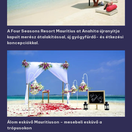
A Four Seasons Resort Mauritius at Anahita újranyitja
kapuit merész átalakítással, új gyógyfürdő- és étkezési
koncepciókkal.
Álom esküvő Mauritiuson – mesebeli esküvő a
trópusokon