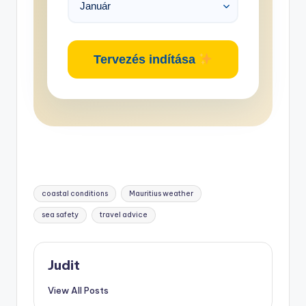
Tervezés indítása
Tags:
coastal conditions
Mauritius weather
sea safety
travel advice
Judit
View All Posts