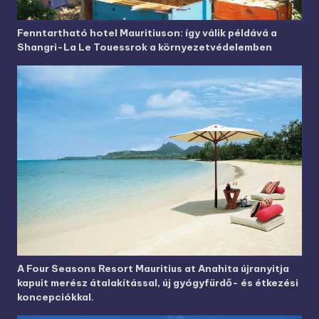
Fenntartható hotel Mauritiuson: így válik példává a
Shangri-La Le Touessrok a környezetvédelemben
A Four Seasons Resort Mauritius at Anahita újranyitja
kapuit merész átalakítással, új gyógyfürdő- és étkezési
koncepciókkal.