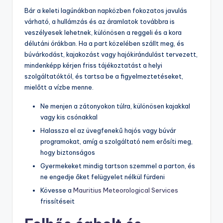
Bár a keleti lagúnákban napközben fokozatos javulás
várható, a hullámzás és az áramlatok továbbra is
veszélyesek lehetnek, különösen a reggeli és a kora
délutáni órákban. Ha a part közelében szállt meg, és
búvárkodást, kajakozást vagy hajókirándulást tervezett,
mindenképp kérjen friss tájékoztatást a helyi
szolgáltatóktól, és tartsa be a figyelmeztetéseket,
mielőtt a vízbe menne.
Ne menjen a zátonyokon túlra, különösen kajakkal
vagy kis csónakkal
Halassza el az üvegfenekű hajós vagy búvár
programokat, amíg a szolgáltató nem erősíti meg,
hogy biztonságos
Gyermekeket mindig tartson szemmel a parton, és
ne engedje őket felügyelet nélkül fürdeni
Kövesse a
Mauritius Meteorological Services
frissítéseit