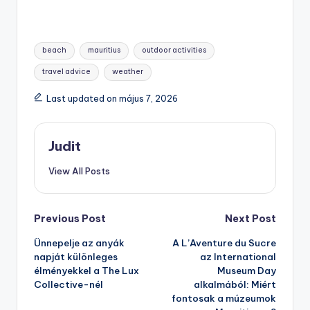
Tags:
beach
mauritius
outdoor activities
travel advice
weather
Last updated on május 7, 2026
Judit
View All Posts
Post
Previous Post
Next Post
Ünnepelje az anyák
A L’Aventure du Sucre
navigation
napját különleges
az International
élményekkel a The Lux
Museum Day
Collective-nél
alkalmából: Miért
fontosak a múzeumok