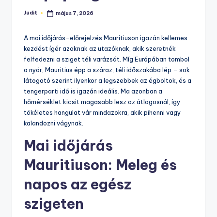
Judit
május 7, 2026
Posted
by
A mai időjárás-előrejelzés Mauritiuson igazán kellemes
kezdést ígér azoknak az utazóknak, akik szeretnék
felfedezni a sziget téli varázsát. Míg Európában tombol
a nyár, Mauritius épp a száraz, téli időszakába lép – sok
látogató szerint ilyenkor a legszebbek az égboltok, és a
tengerparti idő is igazán ideális. Ma azonban a
hőmérséklet kicsit magasabb lesz az átlagosnál, így
tökéletes hangulat vár mindazokra, akik pihenni vagy
kalandozni vágynak.
Mai időjárás
Mauritiuson: Meleg és
napos az egész
szigeten