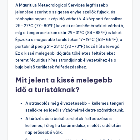
A Mauritius Meteorological Services legfrissebb
jelentése szerint a szigeten enyhe szellők fújnak, és
többnyire napos, szép idő várható. A központi fennsíkon
25–27°C (77–80°F) közötti csúcshőmérséklet várható,
míg a tengerpartokon akár 29–31°C (84–88°F) is lehet.
Éjszaka a magasabb területeken 17–19°C (63–66°F), a
partoknál pedig 21–23°C (70–73°F) közé hűl a levegő.
Ez a kissé melegebb időjárás tökéletes feltételeket
teremt Mauritius híres strandjainak élvezetéhez és a
buja belső területek felfedezéséhez.
Mit jelent a kissé melegebb
idő a turistáknak?
A strandolás még élvezetesebb – kellemes tengeri
szellőkre és ideális vízhőmérsékletre számíthatunk.
A túrázás és a belső területek felfedezése is
kellemes, főleg ha korán indulsz, mielőtt a délutáni
nap erősebbé válik.