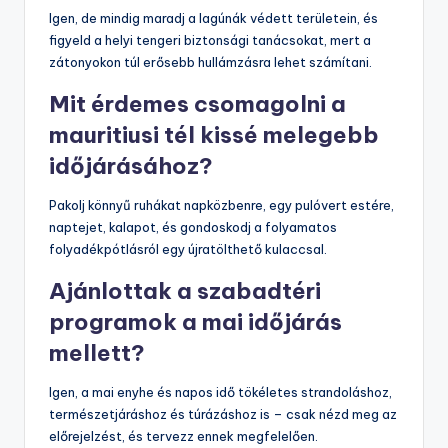
Igen, de mindig maradj a lagúnák védett területein, és
figyeld a helyi tengeri biztonsági tanácsokat, mert a
zátonyokon túl erősebb hullámzásra lehet számítani.
Mit érdemes csomagolni a
mauritiusi tél kissé melegebb
időjárásához?
Pakolj könnyű ruhákat napközbenre, egy pulóvert estére,
naptejet, kalapot, és gondoskodj a folyamatos
folyadékpótlásról egy újratölthető kulaccsal.
Ajánlottak a szabadtéri
programok a mai időjárás
mellett?
Igen, a mai enyhe és napos idő tökéletes strandoláshoz,
természetjáráshoz és túrázáshoz is – csak nézd meg az
előrejelzést, és tervezz ennek megfelelően.