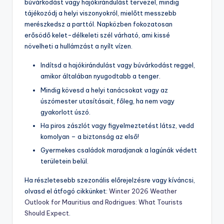
búvárkodást vagy hajókirándulást tervezel, mindig
tájékozódj a helyi viszonyokról, mielőtt messzebb
merészkedsz a parttól. Napközben fokozatosan
erősödő kelet-délkeleti szél várható, ami kissé
növelheti a hullámzást a nyílt vízen.
Indítsd a hajókirándulást vagy búvárkodást reggel,
amikor általában nyugodtabb a tenger.
Mindig kövesd a helyi tanácsokat vagy az
úszómester utasításait, főleg, ha nem vagy
gyakorlott úszó.
Ha piros zászlót vagy figyelmeztetést látsz, vedd
komolyan – a biztonság az első!
Gyermekes családok maradjanak a lagúnák védett
területein belül.
Ha részletesebb szezonális előrejelzésre vagy kíváncsi,
olvasd el átfogó cikkünket:
Winter 2026 Weather
Outlook for Mauritius and Rodrigues: What Tourists
Should Expect
.