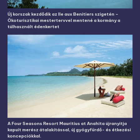
Új korszak kezdődik az Ile aux Benitiers szigetén –
Ökoturisztikai mestertervvel mentené a kormány a
túlhasznált édenkertet
A Four Seasons Resort Mauritius at Anahita újranyitja
kapuit merész átalakítással, új gyógyfürdő- és étkezési
koncepciókkal.