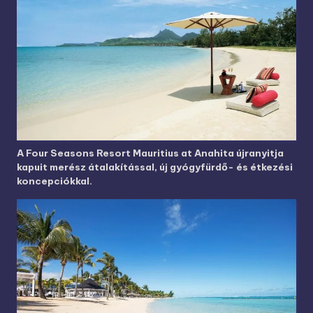
A Four Seasons Resort Mauritius at Anahita újranyitja
kapuit merész átalakítással, új gyógyfürdő- és étkezési
koncepciókkal.