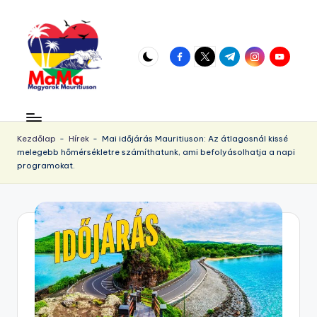
Skip
to
facebook.com
twitter.com
t.me
instagram.com
youtube.
content
M
Vár
az
a
örökös
Kezdőlap
-
Hírek
-
Mai időjárás Mauritiuson: Az átlagosnál kissé
u
melegebb hőmérsékletre számíthatunk, ami befolyásolhatja a napi
napsütés!
programokat.
ri
ti
u
s.
h
u