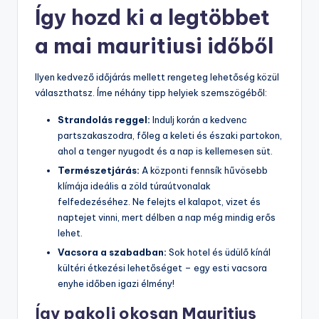
Így hozd ki a legtöbbet
a mai mauritiusi időből
Ilyen kedvező időjárás mellett rengeteg lehetőség közül
választhatsz. Íme néhány tipp helyiek szemszögéből:
Strandolás reggel:
Indulj korán a kedvenc
partszakaszodra, főleg a keleti és északi partokon,
ahol a tenger nyugodt és a nap is kellemesen süt.
Természetjárás:
A központi fennsík hűvösebb
klímája ideális a zöld túraútvonalak
felfedezéséhez. Ne felejts el kalapot, vizet és
naptejet vinni, mert délben a nap még mindig erős
lehet.
Vacsora a szabadban:
Sok hotel és üdülő kínál
kültéri étkezési lehetőséget – egy esti vacsora
enyhe időben igazi élmény!
Így pakolj okosan Mauritius