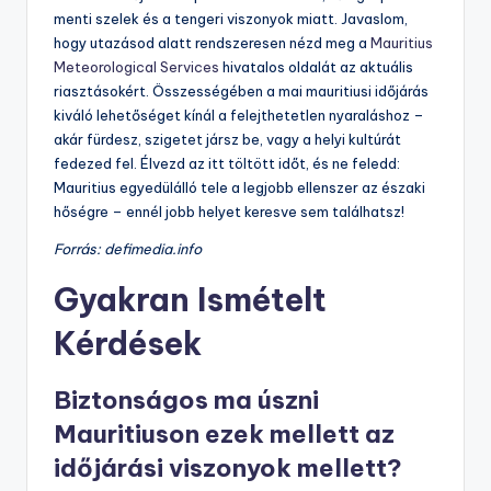
menti szelek és a tengeri viszonyok miatt. Javaslom,
hogy utazásod alatt rendszeresen nézd meg a
Mauritius
Meteorological Services
hivatalos oldalát az aktuális
riasztásokért. Összességében a mai mauritiusi időjárás
kiváló lehetőséget kínál a felejthetetlen nyaraláshoz –
akár fürdesz, szigetet jársz be, vagy a helyi kultúrát
fedezed fel. Élvezd az itt töltött időt, és ne feledd:
Mauritius egyedülálló tele a legjobb ellenszer az északi
hőségre – ennél jobb helyet keresve sem találhatsz!
Forrás: defimedia.info
Gyakran Ismételt
Kérdések
Biztonságos ma úszni
Mauritiuson ezek mellett az
időjárási viszonyok mellett?