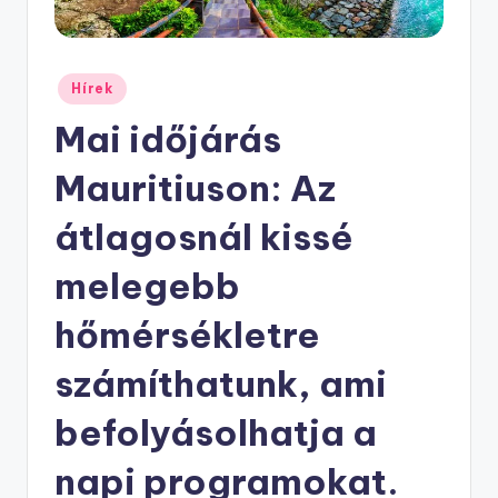
Posted
Hírek
in
Mai időjárás
Mauritiuson: Az
átlagosnál kissé
melegebb
hőmérsékletre
számíthatunk, ami
befolyásolhatja a
napi programokat.