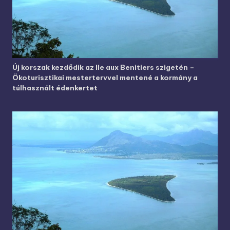
Új korszak kezdődik az Ile aux Benitiers szigetén –
Ökoturisztikai mestertervvel mentené a kormány a
túlhasznált édenkertet