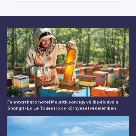
Fenntartható hotel Mauritiuson: így válik példává a
Shangri-La Le Touessrok a környezetvédelemben