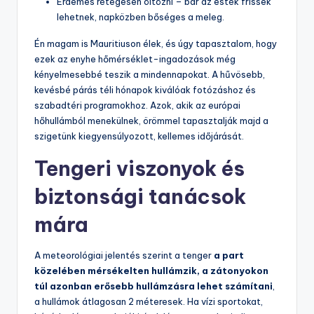
Érdemes rétegesen öltözni – bár az esték frissek
lehetnek, napközben bőséges a meleg.
Én magam is Mauritiuson élek, és úgy tapasztalom, hogy
ezek az enyhe hőmérséklet-ingadozások még
kényelmesebbé teszik a mindennapokat. A hűvösebb,
kevésbé párás téli hónapok kiválóak fotózáshoz és
szabadtéri programokhoz. Azok, akik az európai
hőhullámból menekülnek, örömmel tapasztalják majd a
szigetünk kiegyensúlyozott, kellemes időjárását.
Tengeri viszonyok és
biztonsági tanácsok
mára
A meteorológiai jelentés szerint a tenger
a part
közelében mérsékelten hullámzik, a zátonyokon
túl azonban erősebb hullámzásra lehet számítani
,
a hullámok átlagosan 2 méteresek. Ha vízi sportokat,