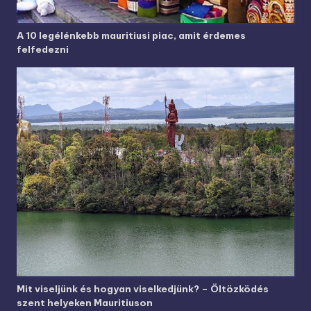
A 10 legélénkebb mauritiusi piac, amit érdemes
felfedezni
Mit viseljünk és hogyan viselkedjünk? – Öltözködés
szent helyeken Mauritiuson