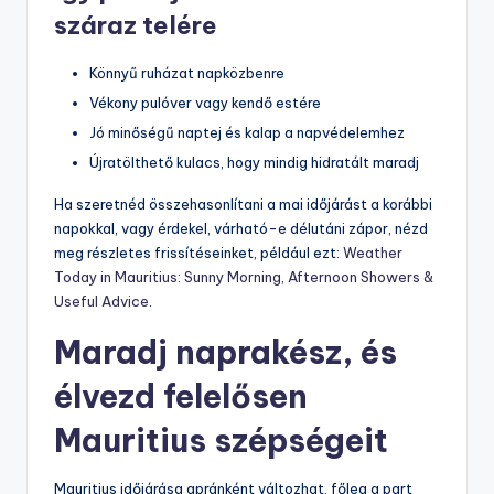
száraz telére
Könnyű ruházat napközbenre
Vékony pulóver vagy kendő estére
Jó minőségű naptej és kalap a napvédelemhez
Újratölthető kulacs, hogy mindig hidratált maradj
Ha szeretnéd összehasonlítani a mai időjárást a korábbi
napokkal, vagy érdekel, várható-e délutáni zápor, nézd
meg részletes frissítéseinket, például ezt:
Weather
Today in Mauritius: Sunny Morning, Afternoon Showers &
Useful Advice
.
Maradj naprakész, és
élvezd felelősen
Mauritius szépségeit
Mauritius időjárása apránként változhat, főleg a part