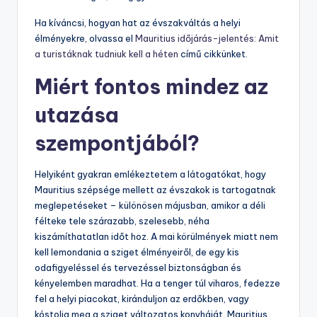
Ha kíváncsi, hogyan hat az évszakváltás a helyi
élményekre, olvassa el
Mauritius időjárás-jelentés: Amit
a turistáknak tudniuk kell a héten
című cikkünket.
Miért fontos mindez az
utazása
szempontjából?
Helyiként gyakran emlékeztetem a látogatókat, hogy
Mauritius szépsége mellett az évszakok is tartogatnak
meglepetéseket – különösen májusban, amikor a déli
félteke tele szárazabb, szelesebb, néha
kiszámíthatatlan időt hoz. A mai körülmények miatt nem
kell lemondania a sziget élményeiről, de egy kis
odafigyeléssel és tervezéssel biztonságban és
kényelemben maradhat. Ha a tenger túl viharos, fedezze
fel a helyi piacokat, kiránduljon az erdőkben, vagy
kóstolja meg a sziget változatos konyháját. Mauritius