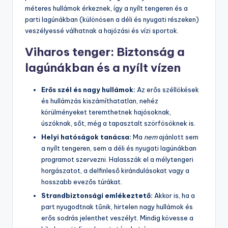
méteres hullámok érkeznek, így a nyílt tengeren és a
parti lagúnákban (különösen a déli és nyugati részeken)
veszélyessé válhatnak a hajózási és vízi sportok.
Viharos tenger: Biztonság a
lagúnákban és a nyílt vízen
Erős szél és nagy hullámok:
Az erős széllökések
és hullámzás kiszámíthatatlan, nehéz
körülményeket teremthetnek hajósoknak,
úszóknak, sőt, még a tapasztalt szörfösöknek is.
Helyi hatóságok tanácsa:
Ma
nem
ajánlott sem
a nyílt tengeren, sem a déli és nyugati lagúnákban
programot szervezni. Halasszák el a mélytengeri
horgászatot, a delfinleső kirándulásokat vagy a
hosszabb evezős túrákat.
Strandbiztonsági emlékeztető:
Akkor is, ha a
part nyugodtnak tűnik, hirtelen nagy hullámok és
erős sodrás jelenthet veszélyt. Mindig kövesse a