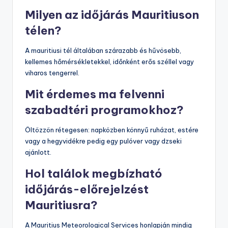
Milyen az időjárás Mauritiuson
télen?
A mauritiusi tél általában szárazabb és hűvösebb,
kellemes hőmérsékletekkel, időnként erős széllel vagy
viharos tengerrel.
Mit érdemes ma felvenni
szabadtéri programokhoz?
Öltözzön rétegesen: napközben könnyű ruházat, estére
vagy a hegyvidékre pedig egy pulóver vagy dzseki
ajánlott.
Hol találok megbízható
időjárás-előrejelzést
Mauritiusra?
A Mauritius Meteorological Services honlapján mindig