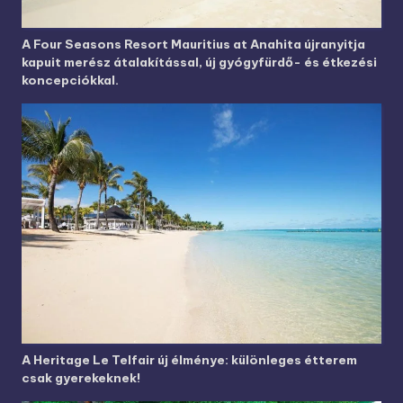
A Four Seasons Resort Mauritius at Anahita újranyitja
kapuit merész átalakítással, új gyógyfürdő- és étkezési
koncepciókkal.
A Heritage Le Telfair új élménye: különleges étterem
csak gyerekeknek!