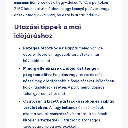
minimum hőmérséklet a hegyvidéken 18°C, a partokon
25°C körül alakul – érdemes egy könnyű pulóvert vagy
dzsekit magunkkal vinni, ha este is útnak indulunk.
Utazási tippek a mai
időjáráshoz
Réteges öltözködés:
Nappal meleg van, de
estére, illetve a magasabb területeken már
hűvösebb lehet.
Mindig ellenőrizze az időjárást tengeri
program előtt:
Foglalás vagy tervezés előtt
nézze meg a legfrissebb előrejelzéseket, különösen
hajókirándulások esetén. A part menti időjárás
télen gyorsan változhat.
Óvatosan a kitett partszakaszokon és sziklás
területeken:
A nagy hullámok és széllökések
miatt a sziklák csúszóssá válhatnak, a hullámok
hirtelen érkezhetnek – tartson biztonságos
távolságot, főleg gyerekekkel.