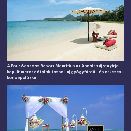
A Four Seasons Resort Mauritius at Anahita újranyitja
kapuit merész átalakítással, új gyógyfürdő- és étkezési
koncepciókkal.