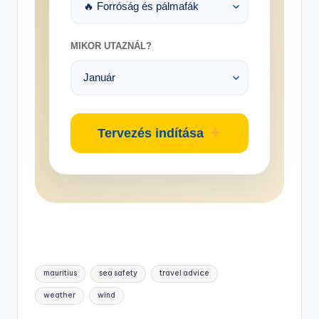
MIKOR UTAZNÁL?
Tervezés indítása
Tags:
mauritius
sea safety
travel advice
weather
wind