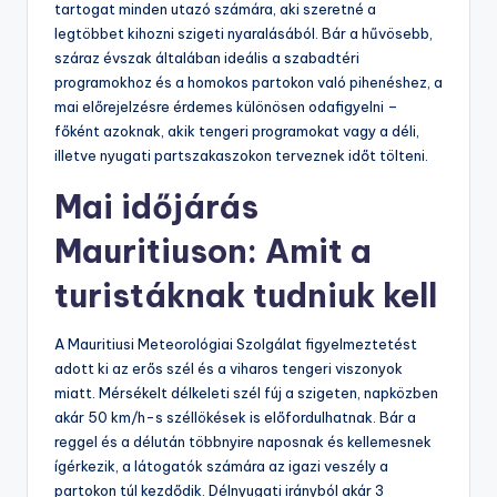
tartogat minden utazó számára, aki szeretné a
legtöbbet kihozni szigeti nyaralásából. Bár a hűvösebb,
száraz évszak általában ideális a szabadtéri
programokhoz és a homokos partokon való pihenéshez, a
mai előrejelzésre érdemes különösen odafigyelni –
főként azoknak, akik tengeri programokat vagy a déli,
illetve nyugati partszakaszokon terveznek időt tölteni.
Mai időjárás
Mauritiuson: Amit a
turistáknak tudniuk kell
A Mauritiusi Meteorológiai Szolgálat figyelmeztetést
adott ki az erős szél és a viharos tengeri viszonyok
miatt. Mérsékelt délkeleti szél fúj a szigeten, napközben
akár 50 km/h-s széllökések is előfordulhatnak. Bár a
reggel és a délután többnyire naposnak és kellemesnek
ígérkezik, a látogatók számára az igazi veszély a
partokon túl kezdődik. Délnyugati irányból akár 3