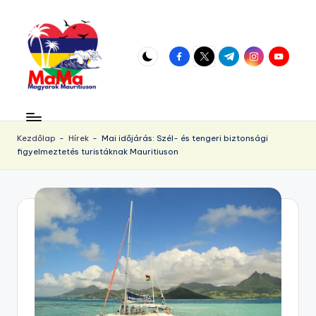
Skip
to
facebook.com
twitter.com
t.me
instagram.com
youtube.
content
M
Vár
az
a
örökös
Kezdőlap
-
Hírek
-
Mai időjárás: Szél- és tengeri biztonsági
u
figyelmeztetés turistáknak Mauritiuson
napsütés!
ri
ti
u
s.
h
u