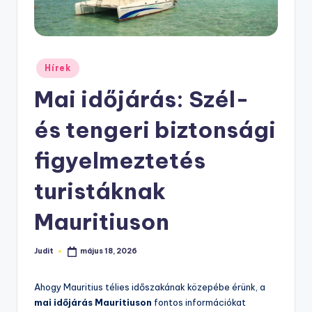
Posted
Hírek
in
Mai időjárás: Szél-
és tengeri biztonsági
figyelmeztetés
turistáknak
Mauritiuson
Judit
május 18, 2026
Posted
by
Ahogy Mauritius télies időszakának közepébe érünk, a
mai időjárás Mauritiuson
fontos információkat