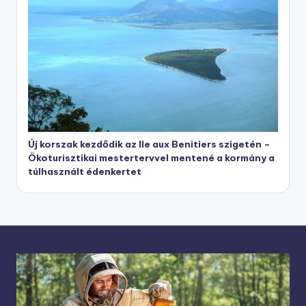
Új korszak kezdődik az Ile aux Benitiers szigetén –
Ökoturisztikai mestertervvel mentené a kormány a
túlhasznált édenkertet