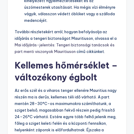
kihelyezett figyelmeztetéseket és az
úszómesterek utasításait. Ha mégis vízi élményre
vágyik, válasszon védett öblöket vagy a szálloda
medencéjét.
További részletekért arról, hogyan befolyásolja az
időjárás a tengeri biztonságot Mauritiuson, olvassa el a
Mai időjárás-jelentés: Tengeri biztonsági tanácsok és
part menti viszonyok Mauritiuson
című cikkünket.
Kellemes hőmérséklet –
változékony égbolt
Az erős szél és a viharos tenger ellenére Mauritius nagy
részén ma is derűs, kellemes téli idő várható. A part
mentén 28–30°C-os maximumokra számíthatunk, a
sziget belső, magasabban fekvő részein pedig frissítő
24–26°C várható. Estére egyre több felhő jelenik meg,
főleg a sziget keleti felén és a központi fennsíkon,
helyenként záporok is előfordulhatnak. Éjszaka a