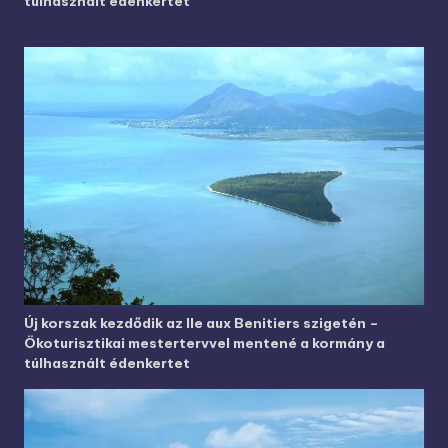
túlhasznált édenkertet
Új korszak kezdődik az Ile aux Benitiers szigetén –
Ökoturisztikai mestertervvel mentené a kormány a
túlhasznált édenkertet