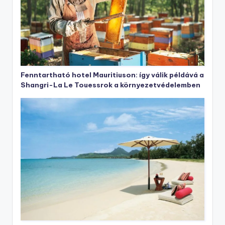
Fenntartható hotel Mauritiuson: így válik példává a
Shangri-La Le Touessrok a környezetvédelemben