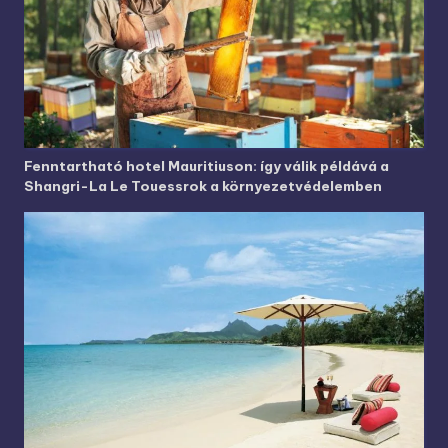
Fenntartható hotel Mauritiuson: így válik példává a
Shangri-La Le Touessrok a környezetvédelemben