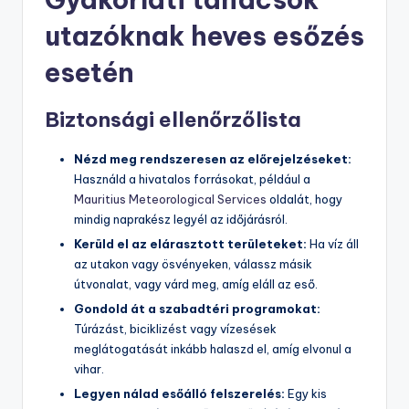
utazóknak heves esőzés
esetén
Biztonsági ellenőrzőlista
Nézd meg rendszeresen az előrejelzéseket:
Használd a hivatalos forrásokat, például a
Mauritius Meteorological Services
oldalát, hogy
mindig naprakész legyél az időjárásról.
Kerüld el az elárasztott területeket:
Ha víz áll
az utakon vagy ösvényeken, válassz másik
útvonalat, vagy várd meg, amíg eláll az eső.
Gondold át a szabadtéri programokat:
Túrázást, biciklizést vagy vízesések
meglátogatását inkább halaszd el, amíg elvonul a
vihar.
Legyen nálad esőálló felszerelés:
Egy kis