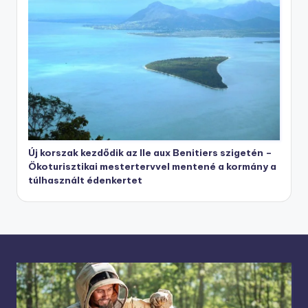
Új korszak kezdődik az Ile aux Benitiers szigetén –
Ökoturisztikai mestertervvel mentené a kormány a
túlhasznált édenkertet