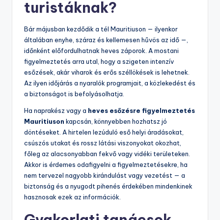
turistáknak?
Bár májusban kezdődik a tél Mauritiuson — ilyenkor
általában enyhe, száraz és kellemesen hűvös az idő —,
időnként előfordulhatnak heves záporok. A mostani
figyelmeztetés arra utal, hogy a szigeten intenzív
esőzések, akár viharok és erős széllökések is lehetnek.
Az ilyen időjárás a nyaralók programjait, a közlekedést és
a biztonságot is befolyásolhatja.
Ha naprakész vagy a
heves esőzésre figyelmeztetés
Mauritiuson
kapcsán, könnyebben hozhatsz jó
döntéseket. A hirtelen lezúduló eső helyi áradásokat,
csúszós utakat és rossz látási viszonyokat okozhat,
főleg az alacsonyabban fekvő vagy vidéki területeken.
Akkor is érdemes odafigyelni a figyelmeztetésekre, ha
nem tervezel nagyobb kirándulást vagy vezetést — a
biztonság és a nyugodt pihenés érdekében mindenkinek
hasznosak ezek az információk.
Gyakorlati tanácsok