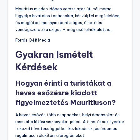
Mauritius minden időben varázslatos úti cél marad.
Figyelj a hivatalos tanácsokra, készülj fel megfelelően,
és meglátod, mennyire barátságos, élhető és
vendégszerető a sziget — még esőfelhők alatt is.
Forrás: Défi Media
Gyakran Ismételt
Kérdések
Hogyan érinti a turistákat a
heves esőzésre kiadott
figyelmeztetés Mauritiuson?
A heves esőzés több csapadékot, helyi áradásokat és
rosszabb látási viszonyokat jelent. A turistáknak ilyenkor
fokozott óvatossággal kell közlekedniük, és érdemes
rugalmasan alakítani a programokat.