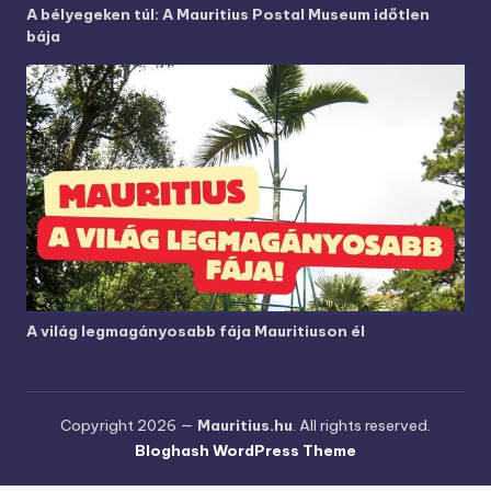
A bélyegeken túl: A Mauritius Postal Museum időtlen
bája
A világ legmagányosabb fája Mauritiuson él
Copyright 2026 —
Mauritius.hu
. All rights reserved.
Bloghash WordPress Theme