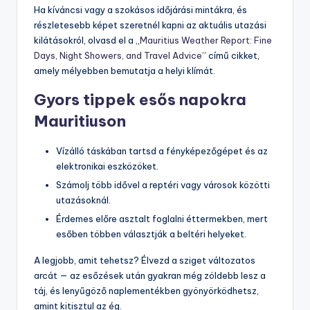
Ha kíváncsi vagy a szokásos időjárási mintákra, és
részletesebb képet szeretnél kapni az aktuális utazási
kilátásokról, olvasd el a
„Mauritius Weather Report: Fine
Days, Night Showers, and Travel Advice”
című cikket,
amely mélyebben bemutatja a helyi klímát.
Gyors tippek esős napokra
Mauritiuson
Vízálló táskában tartsd a fényképezőgépet és az
elektronikai eszközöket.
Számolj több idővel a reptéri vagy városok közötti
utazásoknál.
Érdemes előre asztalt foglalni éttermekben, mert
esőben többen választják a beltéri helyeket.
A legjobb, amit tehetsz? Élvezd a sziget változatos
arcát — az esőzések után gyakran még zöldebb lesz a
táj, és lenyűgöző naplementékben gyönyörködhetsz,
amint kitisztul az ég.