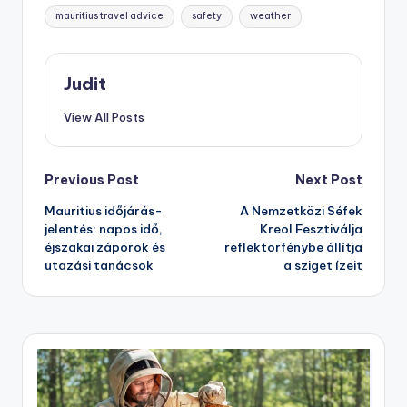
Tags:
mauritius travel advice
safety
weather
Judit
View All Posts
Post
Previous Post
Next Post
Mauritius időjárás-
A Nemzetközi Séfek
navigation
jelentés: napos idő,
Kreol Fesztiválja
éjszakai záporok és
reflektorfénybe állítja
utazási tanácsok
a sziget ízeit