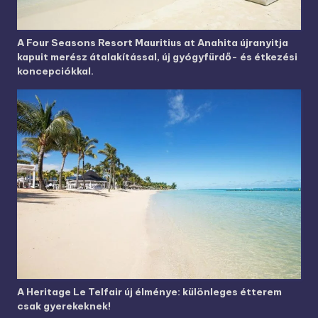
A Four Seasons Resort Mauritius at Anahita újranyitja
kapuit merész átalakítással, új gyógyfürdő- és étkezési
koncepciókkal.
A Heritage Le Telfair új élménye: különleges étterem
csak gyerekeknek!