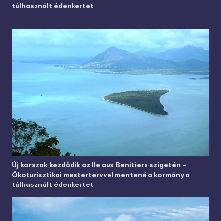
túlhasznált édenkertet
Új korszak kezdődik az Ile aux Benitiers szigetén –
Ökoturisztikai mestertervvel mentené a kormány a
túlhasznált édenkertet