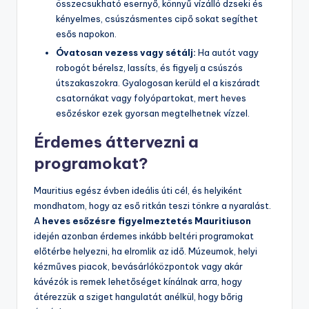
összecsukható esernyő, könnyű vízálló dzseki és
kényelmes, csúszásmentes cipő sokat segíthet
esős napokon.
Óvatosan vezess vagy sétálj:
Ha autót vagy
robogót bérelsz, lassíts, és figyelj a csúszós
útszakaszokra. Gyalogosan kerüld el a kiszáradt
csatornákat vagy folyópartokat, mert heves
esőzéskor ezek gyorsan megtelhetnek vízzel.
Érdemes áttervezni a
programokat?
Mauritius egész évben ideális úti cél, és helyiként
mondhatom, hogy az eső ritkán teszi tönkre a nyaralást.
A
heves esőzésre figyelmeztetés Mauritiuson
idején azonban érdemes inkább beltéri programokat
előtérbe helyezni, ha elromlik az idő. Múzeumok, helyi
kézműves piacok, bevásárlóközpontok vagy akár
kávézók is remek lehetőséget kínálnak arra, hogy
átérezzük a sziget hangulatát anélkül, hogy bőrig