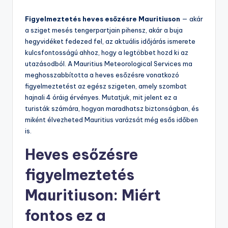
by
Figyelmeztetés heves esőzésre Mauritiuson
— akár
a sziget mesés tengerpartjain pihensz, akár a buja
hegyvidéket fedezed fel, az aktuális időjárás ismerete
kulcsfontosságú ahhoz, hogy a legtöbbet hozd ki az
utazásodból. A Mauritius Meteorological Services ma
meghosszabbította a heves esőzésre vonatkozó
figyelmeztetést az egész szigeten, amely szombat
hajnali 4 óráig érvényes. Mutatjuk, mit jelent ez a
turisták számára, hogyan maradhatsz biztonságban, és
miként élvezheted Mauritius varázsát még esős időben
is.
Heves esőzésre
figyelmeztetés
Mauritiuson: Miért
fontos ez a