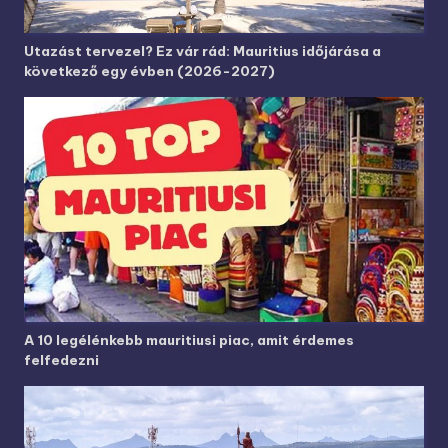
Utazást tervezel? Ez vár rád: Mauritius időjárása a
következő egy évben (2026-2027)
A 10 legélénkebb mauritiusi piac, amit érdemes
felfedezni