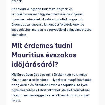
áznánk.
Ne feledd, a legtöbb turisztikai helyszín és
kirándulásszervező figyelemmel kíséri az időjárási
figyelmeztetéseket. Ha előre foglaltál programot,
érdemes utánanézni a lemondási feltételeknek, és
kapcsolatban maradni a szervezőkkel a figyelmeztetés
ideje alatt.
Mit érdemes tudni
Mauritius évszakos
időjárásáról?
Míg Európában és az északi féltekén nyár van, május
Mauritiuson a tél kezdete — ilyenkor a levegő hűvösebb,
az ég derült, és általában kevés a csapadék. Az ilyen
figyelmeztetések tehát ritkábbak, de előfordulhatnak,
főleg ha nedvességgel teli felhők vonulnak át a sziget
felett.