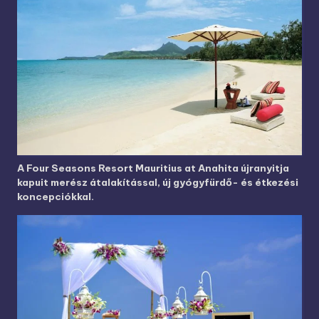
A Four Seasons Resort Mauritius at Anahita újranyitja
kapuit merész átalakítással, új gyógyfürdő- és étkezési
koncepciókkal.