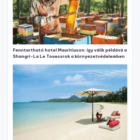
Fenntartható hotel Mauritiuson: így válik példává a
Shangri-La Le Touessrok a környezetvédelemben