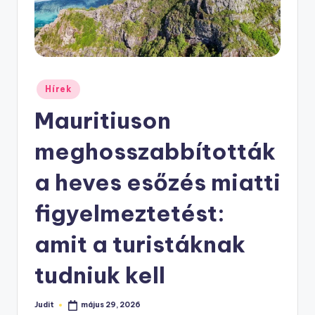
Posted
Hírek
in
Mauritiuson
meghosszabbították
a heves esőzés miatti
figyelmeztetést:
amit a turistáknak
tudniuk kell
Judit
május 29, 2026
Posted