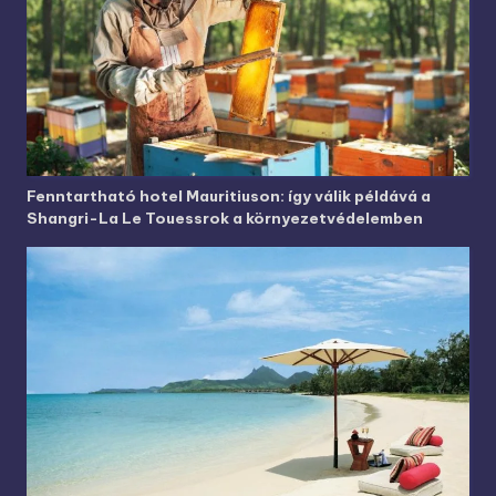
Fenntartható hotel Mauritiuson: így válik példává a
Shangri-La Le Touessrok a környezetvédelemben