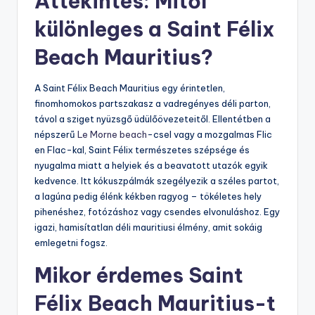
Áttekintés: Mitől
különleges a Saint Félix
Beach Mauritius?
A Saint Félix Beach Mauritius egy érintetlen,
finomhomokos partszakasz a vadregényes déli parton,
távol a sziget nyüzsgő üdülőövezeteitől. Ellentétben a
népszerű
Le Morne beach
-csel vagy a mozgalmas Flic
en Flac-kal, Saint Félix természetes szépsége és
nyugalma miatt a helyiek és a beavatott utazók egyik
kedvence. Itt kókuszpálmák szegélyezik a széles partot,
a lagúna pedig élénk kékben ragyog – tökéletes hely
pihenéshez, fotózáshoz vagy csendes elvonuláshoz. Egy
igazi, hamisítatlan déli mauritiusi élmény, amit sokáig
emlegetni fogsz.
Mikor érdemes Saint
Félix Beach Mauritius-t