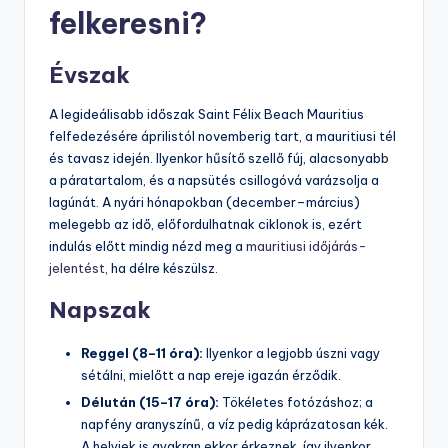
felkeresni?
Évszak
A legideálisabb időszak Saint Félix Beach Mauritius
felfedezésére áprilistól novemberig tart, a mauritiusi tél
és tavasz idején. Ilyenkor hűsítő szellő fúj, alacsonyabb
a páratartalom, és a napsütés csillogóvá varázsolja a
lagúnát. A nyári hónapokban (december–március)
melegebb az idő, előfordulhatnak ciklonok is, ezért
indulás előtt mindig nézd meg a
mauritiusi időjárás-
jelentést
, ha délre készülsz.
Napszak
Reggel (8–11 óra):
Ilyenkor a legjobb úszni vagy
sétálni, mielőtt a nap ereje igazán érződik.
Délután (15–17 óra):
Tökéletes fotózáshoz; a
napfény aranyszínű, a víz pedig káprázatosan kék.
A helyiek is gyakran ekkor érkeznek, így ilyenkor