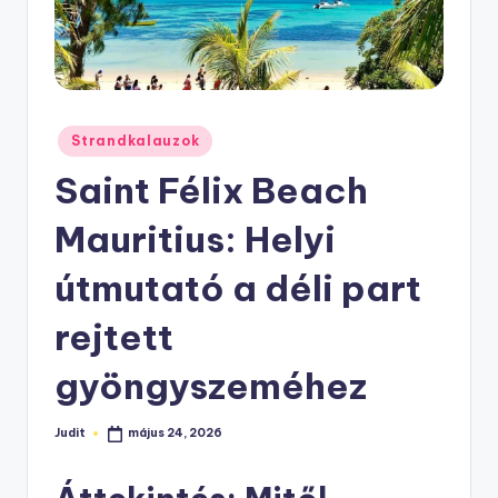
Posted
Strandkalauzok
in
Saint Félix Beach
Mauritius: Helyi
útmutató a déli part
rejtett
gyöngyszeméhez
Judit
május 24, 2026
Posted
by