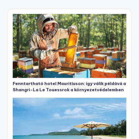
Fenntartható hotel Mauritiuson: így válik példává a
Shangri-La Le Touessrok a környezetvédelemben