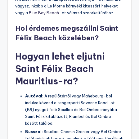
vágysz, inkább a Le Morne környéki kiteszörf helyeket
vagy a
Blue Bay Beach
-et válaszd sznorkeltúrához.
Hol érdemes megszállni Saint
Félix Beach közelében?
Hogyan lehet eljutni
Saint Félix Beach
Mauritius-ra?
Autóval:
A repülőtérről vagy Mahebourg-ból
indulva kövesd a tengerparti Savanne Road-ot
(B9) nyugat felé Souillac és Bel Ombre irányába.
Saint Félix kitáblázott, Riambel és Bel Ombre
között találod.
Busszal:
Souillac, Chemin Grenier vagy Bel Ombre
felől indulnak buszok, amelyek a főút mentén állnak