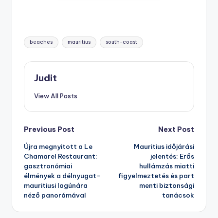
Tags:
beaches
mauritius
south-coast
Judit
View All Posts
Post
Previous Post
Next Post
Újra megnyitott a Le
Mauritius időjárási
navigation
Chamarel Restaurant:
jelentés: Erős
gasztronómiai
hullámzás miatti
élmények a délnyugat-
figyelmeztetés és part
mauritiusi lagúnára
menti biztonsági
néző panorámával
tanácsok