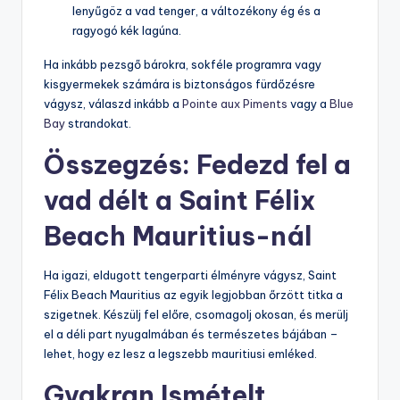
lenyűgöz a vad tenger, a változékony ég és a
ragyogó kék lagúna.
Ha inkább pezsgő bárokra, sokféle programra vagy
kisgyermekek számára is biztonságos fürdőzésre
vágysz, válaszd inkább a
Pointe aux Piments
vagy a
Blue
Bay
strandokat.
Összegzés: Fedezd fel a
vad délt a Saint Félix
Beach Mauritius-nál
Ha igazi, eldugott tengerparti élményre vágysz, Saint
Félix Beach Mauritius az egyik legjobban őrzött titka a
szigetnek. Készülj fel előre, csomagolj okosan, és merülj
el a déli part nyugalmában és természetes bájában –
lehet, hogy ez lesz a legszebb mauritiusi emléked.
Gyakran Ismételt