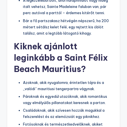
A legközelebbi bolt, ahol harapnivalót vagy hideg
italt vehetsz, Sainte Madeleine faluban van, pár
perc autóval a parttól – érdemes kitérőt tenni.
Bár a fő partszakasz hétvégén népszerű, ha 200
métert sétálsz kelet felé, egy rejtett kis öblöt
találsz, amit a legtöbb látogató kihagy.
Kiknek ajánlott
leginkább a Saint Félix
Beach Mauritius?
Azoknak, akik nyugalomra, érintetlen tájra és a
„valódi” mauritiusi tengerpartra vágynak.
Pároknak és egyedül utazóknak, akik romantikus
vagy elmélyülős pillanatokat keresnek a parton.
Családoknak, akik szívesen hozzák magukkal a
felszerelést és az elemózsiát egy piknikhez.
Fotósoknak és természetkedvelőknek, akiket