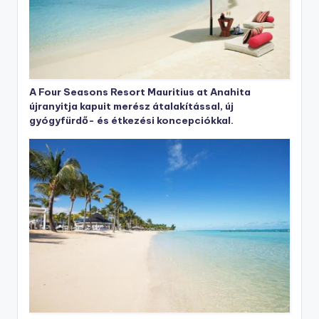
A Four Seasons Resort Mauritius at Anahita
újranyitja kapuit merész átalakítással, új
gyógyfürdő- és étkezési koncepciókkal.