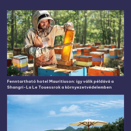
Fenntartható hotel Mauritiuson: így válik példává a
Shangri-La Le Touessrok a környezetvédelemben