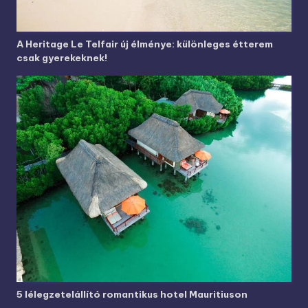
A Heritage Le Telfair új élménye: különleges étterem
csak gyerekeknek!
5 lélegzetelállító romantikus hotel Mauritiuson