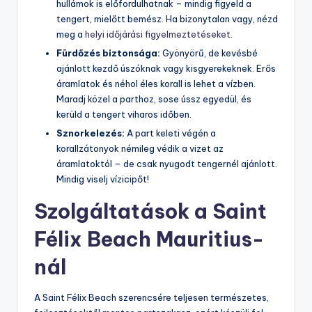
hullámok is előfordulhatnak – mindig figyeld a
tengert, mielőtt bemész. Ha bizonytalan vagy, nézd
meg a
helyi időjárási figyelmeztetéseket
.
Fürdőzés biztonsága:
Gyönyörű, de kevésbé
ajánlott kezdő úszóknak vagy kisgyerekeknek. Erős
áramlatok és néhol éles korall is lehet a vízben.
Maradj közel a parthoz, sose ússz egyedül, és
kerüld a tengert viharos időben.
Sznorkelezés:
A part keleti végén a
korallzátonyok némileg védik a vizet az
áramlatoktól – de csak nyugodt tengernél ajánlott.
Mindig viselj vízicipőt!
Szolgáltatások a Saint
Félix Beach Mauritius-
nál
A Saint Félix Beach szerencsére teljesen természetes,