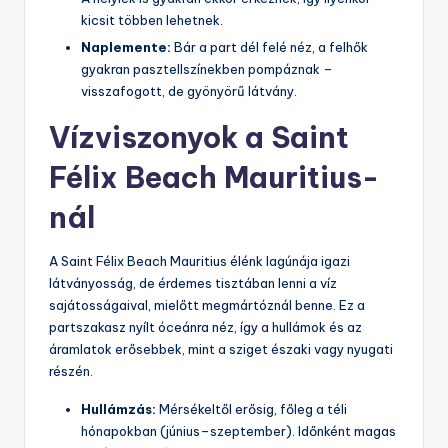
kicsit többen lehetnek.
Naplemente:
Bár a part dél felé néz, a felhők
gyakran pasztellszínekben pompáznak –
visszafogott, de gyönyörű látvány.
Vízviszonyok a Saint
Félix Beach Mauritius-
nál
A Saint Félix Beach Mauritius élénk lagúnája igazi
látványosság, de érdemes tisztában lenni a víz
sajátosságaival, mielőtt megmártóznál benne. Ez a
partszakasz nyílt óceánra néz, így a hullámok és az
áramlatok erősebbek, mint a sziget északi vagy nyugati
részén.
Hullámzás:
Mérsékeltől erősig, főleg a téli
hónapokban (június–szeptember). Időnként magas