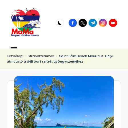
Skip
to
facebook.com
twitter.com
t.me
instagram.com
youtube.
content
M
Vár
az
a
örökös
Kezdőlap
-
Strandkalauzok
-
Saint Félix Beach Mauritius: Helyi
u
útmutató a déli part rejtett gyöngyszeméhez
napsütés!
ri
ti
u
s.
h
u