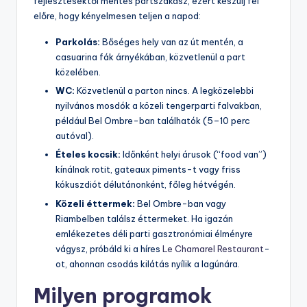
fejlesztésektől mentes partszakasz, ezért készülj fel
előre, hogy kényelmesen teljen a napod:
Parkolás:
Bőséges hely van az út mentén, a
casuarina fák árnyékában, közvetlenül a part
közelében.
WC:
Közvetlenül a parton nincs. A legközelebbi
nyilvános mosdók a közeli tengerparti falvakban,
például Bel Ombre-ban találhatók (5–10 perc
autóval).
Ételes kocsik:
Időnként helyi árusok (“food van”)
kínálnak rotit, gateaux piments-t vagy friss
kókuszdiót délutánonként, főleg hétvégén.
Közeli éttermek:
Bel Ombre-ban vagy
Riambelben találsz éttermeket. Ha igazán
emlékezetes déli parti gasztronómiai élményre
vágysz, próbáld ki a híres
Le Chamarel Restaurant
-
ot, ahonnan csodás kilátás nyílik a lagúnára.
Milyen programok