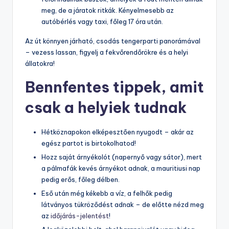
meg, de a járatok ritkák. Kényelmesebb az
autóbérlés vagy taxi, főleg 17 óra után.
Az út könnyen járható, csodás tengerparti panorámával
– vezess lassan, figyelj a fekvőrendőrökre és a helyi
állatokra!
Bennfentes tippek, amit
csak a helyiek tudnak
Hétköznapokon elképesztően nyugodt – akár az
egész partot is birtokolhatod!
Hozz saját árnyékolót (napernyő vagy sátor), mert
a pálmafák kevés árnyékot adnak, a mauritiusi nap
pedig erős, főleg délben.
Eső után még kékebb a víz, a felhők pedig
látványos tükröződést adnak – de előtte nézd meg
az
időjárás-jelentést
!