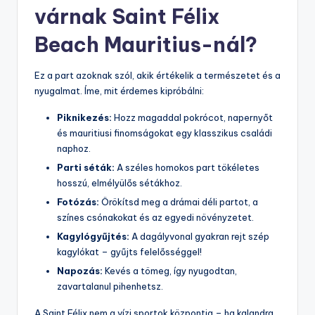
várnak Saint Félix
Beach Mauritius-nál?
Ez a part azoknak szól, akik értékelik a természetet és a
nyugalmat. Íme, mit érdemes kipróbálni:
Piknikezés:
Hozz magaddal pokrócot, napernyőt
és mauritiusi finomságokat egy klasszikus családi
naphoz.
Parti séták:
A széles homokos part tökéletes
hosszú, elmélyülős sétákhoz.
Fotózás:
Örökítsd meg a drámai déli partot, a
színes csónakokat és az egyedi növényzetet.
Kagylógyűjtés:
A dagályvonal gyakran rejt szép
kagylókat – gyűjts felelősséggel!
Napozás:
Kevés a tömeg, így nyugodtan,
zavartalanul pihenhetsz.
A Saint Félix nem a vízi sportok központja – ha kalandra