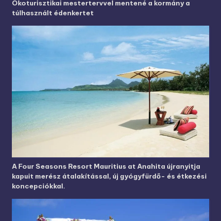
Ökoturisztikai mestertervvel mentené a kormány a
túlhasznált édenkertet
A Four Seasons Resort Mauritius at Anahita újranyitja
kapuit merész átalakítással, új gyógyfürdő- és étkezési
koncepciókkal.