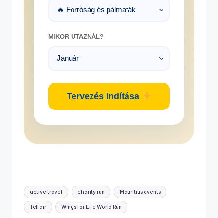
MIKOR UTAZNÁL?
Tervezés indítása
Tags:
active travel
charity run
Mauritius events
Telfair
Wings for Life World Run