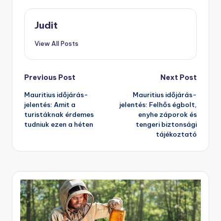
Judit
View All Posts
Post
Previous Post
Next Post
Mauritius időjárás-
Mauritius időjárás-
navigation
jelentés: Amit a
jelentés: Felhős égbolt,
turistáknak érdemes
enyhe záporok és
tudniuk ezen a héten
tengeri biztonsági
tájékoztató