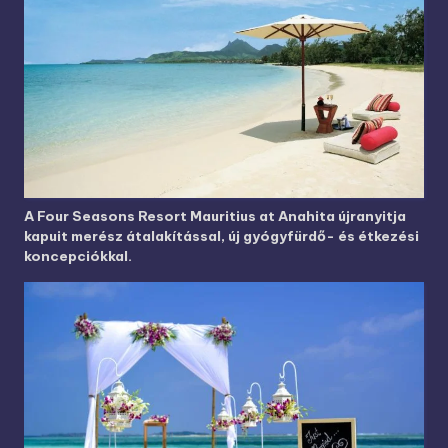
A Four Seasons Resort Mauritius at Anahita újranyitja
kapuit merész átalakítással, új gyógyfürdő- és étkezési
koncepciókkal.