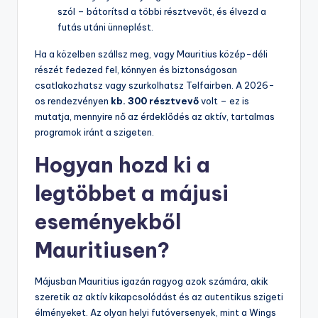
szól – bátorítsd a többi résztvevőt, és élvezd a
futás utáni ünneplést.
Ha a közelben szállsz meg, vagy Mauritius közép-déli
részét fedezed fel, könnyen és biztonságosan
csatlakozhatsz vagy szurkolhatsz Telfairben. A 2026-
os rendezvényen
kb. 300 résztvevő
volt – ez is
mutatja, mennyire nő az érdeklődés az aktív, tartalmas
programok iránt a szigeten.
Hogyan hozd ki a
legtöbbet a májusi
eseményekből
Mauritiusen?
Májusban Mauritius igazán ragyog azok számára, akik
szeretik az aktív kikapcsolódást és az autentikus szigeti
élményeket. Az olyan helyi futóversenyek, mint a Wings