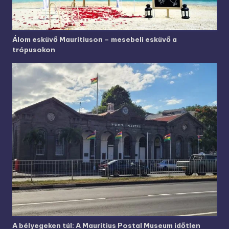
Álom esküvő Mauritiuson – mesebeli esküvő a
trópusokon
A bélyegeken túl: A Mauritius Postal Museum időtlen