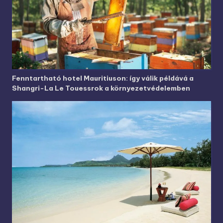
Fenntartható hotel Mauritiuson: így válik példává a
Shangri-La Le Touessrok a környezetvédelemben