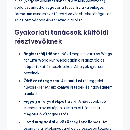
autó (vagy az alkalmazásban a virtuális változata)
utolér, számodra véget ér a futás! Ez a különleges
formátum minden szintű résztvevőnek lehetőséget ad –
saját tempódban élvezheted a futást.
Gyakorlati tanácsok külföldi
résztvevőknek
Regisztrálj időben
: Nézd meg a hivatalos Wings
for Life World Run weboldalán a regisztrációs
időpontokat és részleteket. A helyek gyorsan
betelnek.
Öltözz rétegesen
: A mauritiusi tél reggelei
hűvösek lehetnek; könnyű rétegek és napvédelem
ajánlott.
Figyelj a folyadékpótlásra
: A hűvösebb idő
ellenére a szubtrópusi klíma miatt fontos a
megfelelő vízfogyasztás.
Hozd magaddal a közösségi szellemet
: Az
esemény a jótékonyságról és az összetartozásról