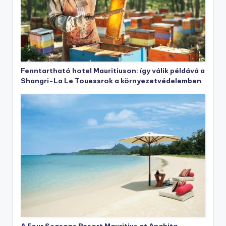
Fenntartható hotel Mauritiuson: így válik példává a
Shangri-La Le Touessrok a környezetvédelemben
A Four Seasons Resort Mauritius at Anahita