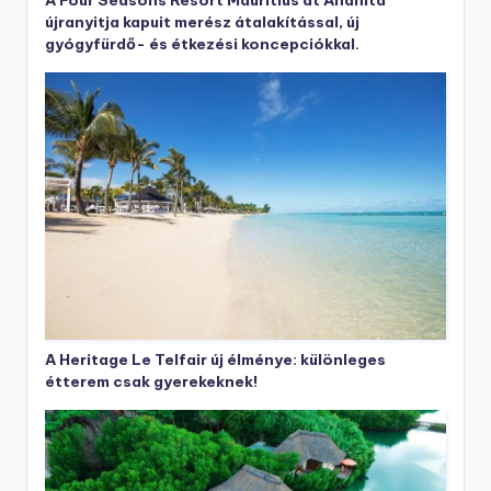
újranyitja kapuit merész átalakítással, új
gyógyfürdő- és étkezési koncepciókkal.
A Heritage Le Telfair új élménye: különleges
étterem csak gyerekeknek!