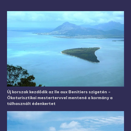
Új korszak kezdődik az Ile aux Benitiers szigetén –
Ökoturisztikai mestertervvel mentené a kormány a
túlhasznált édenkertet