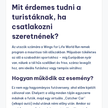
Mit érdemes tudni a
turistáknak, ha
csatlakozni
szeretnének?
Az utazók számára a Wings for Life World Run remek
program a mauritiusi téli időszakban. Májusban tökéletes
az idő a szabadtéri sportokhoz – míg Európában nyár
van, nálunk a tél hűs szellőket és friss, száraz levegőt
hoz, ami ideális futáshoz vagy tempós sétához.
Hogyan működik az esemény?
Ez nem egy hagyományos futóverseny, ahol előre kijelölt
célvonal van. Ehelyett a világ minden táján egyszerre
indulnak a futók, majd egy virtuális „Catcher Car”
(elkapó autó) indul utánuk némi előny után. Amikor az