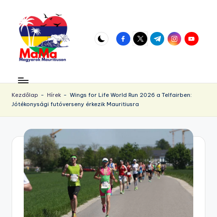
Skip
to
facebook.com
twitter.com
t.me
instagram.com
youtube.
content
M
Vár
az
a
örökös
Kezdőlap
-
Hírek
-
Wings for Life World Run 2026 a Telfairben:
u
Jótékonysági futóverseny érkezik Mauritiusra
napsütés!
ri
ti
u
s.
h
u