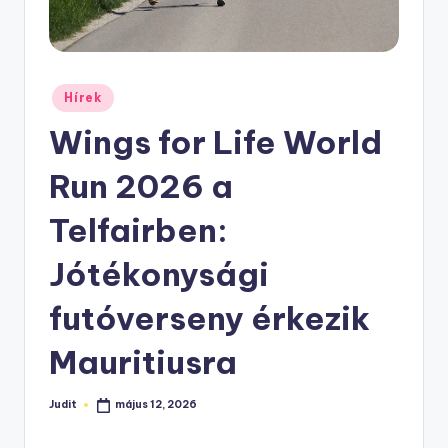
Posted
Hírek
in
Wings for Life World
Run 2026 a
Telfairben:
Jótékonysági
futóverseny érkezik
Mauritiusra
Judit
május 12, 2026
Posted
by