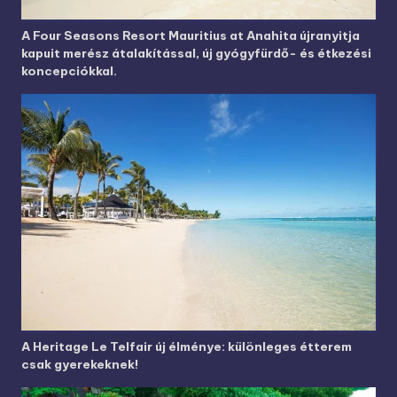
A Four Seasons Resort Mauritius at Anahita újranyitja
kapuit merész átalakítással, új gyógyfürdő- és étkezési
koncepciókkal.
A Heritage Le Telfair új élménye: különleges étterem
csak gyerekeknek!