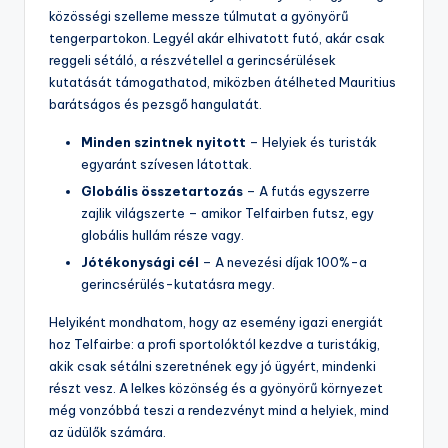
közösségi szelleme messze túlmutat a gyönyörű
tengerpartokon. Legyél akár elhivatott futó, akár csak
reggeli sétáló, a részvétellel a gerincsérülések
kutatását támogathatod, miközben átélheted Mauritius
barátságos és pezsgő hangulatát.
Minden szintnek nyitott
– Helyiek és turisták
egyaránt szívesen látottak.
Globális összetartozás
– A futás egyszerre
zajlik világszerte – amikor Telfairben futsz, egy
globális hullám része vagy.
Jótékonysági cél
– A nevezési díjak 100%-a
gerincsérülés-kutatásra megy.
Helyiként mondhatom, hogy az esemény igazi energiát
hoz Telfairbe: a profi sportolóktól kezdve a turistákig,
akik csak sétálni szeretnének egy jó ügyért, mindenki
részt vesz. A lelkes közönség és a gyönyörű környezet
még vonzóbbá teszi a rendezvényt mind a helyiek, mind
az üdülők számára.