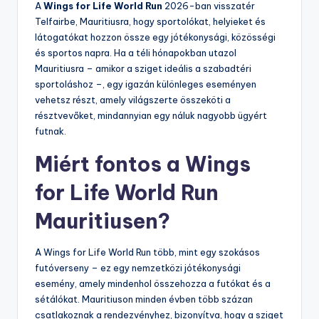
A
Wings for Life World Run
2026-ban visszatér
Telfairbe, Mauritiusra, hogy sportolókat, helyieket és
látogatókat hozzon össze egy jótékonysági, közösségi
és sportos napra. Ha a téli hónapokban utazol
Mauritiusra – amikor a sziget ideális a szabadtéri
sportoláshoz –, egy igazán különleges eseményen
vehetsz részt, amely világszerte összeköti a
résztvevőket, mindannyian egy náluk nagyobb ügyért
futnak.
Miért fontos a Wings
for Life World Run
Mauritiusen?
A Wings for Life World Run több, mint egy szokásos
futóverseny – ez egy nemzetközi jótékonysági
esemény, amely mindenhol összehozza a futókat és a
sétálókat. Mauritiuson minden évben több százan
csatlakoznak a rendezvényhez, bizonyítva, hogy a sziget