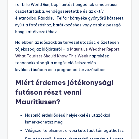
for Life World Run, bepillantást engednek a mauritiusi
összetartásba, vendégszeretetbe és az aktív
életmódba. Ráadásul Telfair környéke gyönyörű hátteret
nyújt a fotózáshoz, barátkozáshoz vagy csak a pezsgő
hangulat élvezetéhez.
Ha ebben az időszakban tervezel utazást, előzetesen
tájékozódj az időjárásról – a
Mauritius Weather Report:
What Tourists Should Know This Week
naprakész
tanácsokkal segít a megfelelő felszerelés
kiválasztásában és a programod tervezésében.
Miért érdemes jótékonysági
futáson részt venni
Mauritiusen?
Hasonló érdeklődésű helyiekkel és utazókkal
ismerkedhetsz meg
Világszerte elismert orvosi kutatást támogathatsz
Egy népszerű, évente visszatérő eseményt élhetsz