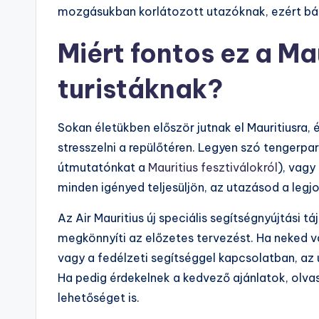
mozgásukban korlátozott utazóknak, ezért bátr
Miért fontos ez a Ma
turistáknak?
Sokan életükben először jutnak el Mauritiusra, 
stresszelni a repülőtéren. Legyen szó tengerpart
útmutatónkat a
Mauritius fesztiválokról
), vagy
minden igényed teljesüljön, az utazásod a le
Az Air Mauritius új speciális segítségnyújtási t
megkönnyíti az előzetes tervezést. Ha neked v
vagy a fedélzeti segítséggel kapcsolatban, az
Ha pedig érdekelnek a kedvező ajánlatok, olva
lehetőséget is.