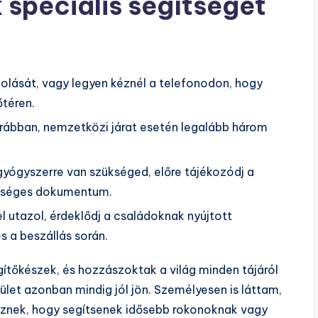
 speciális segítséget
olását, vagy legyen kéznél a telefonodon, hogy
téren.
korábban, nemzetközi járat esetén legalább három
gyógyszerre van szükséged, előre tájékozódj a
ükséges dokumentum.
l utazol, érdeklődj a családoknak nyújtott
s a beszállás során.
gítőkészek, és hozzászoktak a világ minden tájáról
let azonban mindig jól jön. Személyesen is láttam,
sznek, hogy segítsenek idősebb rokonoknak vagy