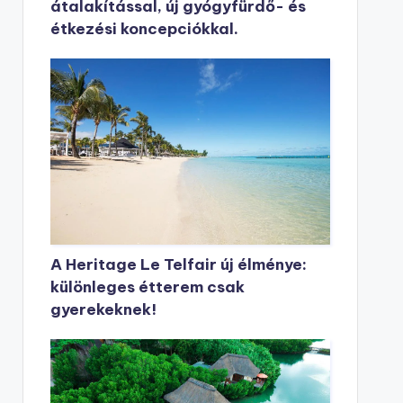
átalakítással, új gyógyfürdő- és
étkezési koncepciókkal.
A Heritage Le Telfair új élménye:
különleges étterem csak
gyerekeknek!