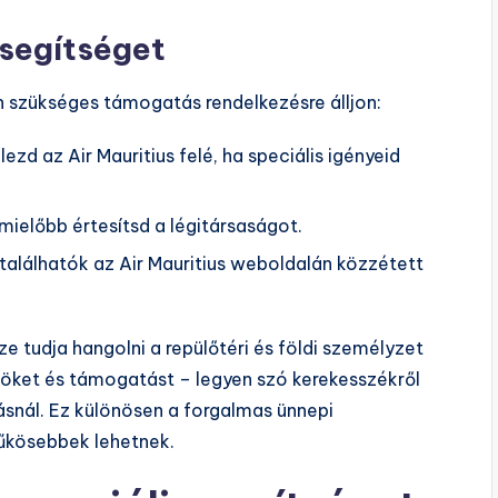
 segítséget
 szükséges támogatás rendelkezésre álljon:
lezd az Air Mauritius felé, ha speciális igényeid
mielőbb értesítsd a légitársaságot.
alálhatók az Air Mauritius weboldalán közzétett
ze tudja hangolni a repülőtéri és földi személyzet
zöket és támogatást – legyen szó kerekesszékről
lásnál. Ez különösen a forgalmas ünnepi
űkösebbek lehetnek.