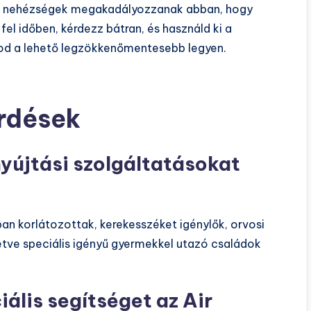
i nehézségek megakadályozzanak abban, hogy
 fel időben, kérdezz bátran, és használd ki a
sod a lehető legzökkenőmentesebb legyen.
érdések
nyújtási szolgáltatásokat
n korlátozottak, kerekesszéket igénylők, orvosi
letve speciális igényű gyermekkel utazó családok
ális segítséget az Air