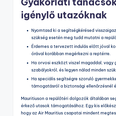
Gyakorlati tanácsok
igénylő utazóknak
Nyomtasd ki a segítségkérésed visszaigaz
szükség esetén meg tudd mutatni a repülő
Érdemes a tervezett indulás előtt jóval 
órával korábban megérkezni a reptérre.
Ha orvosi eszközt viszel magaddal, vagy 
szabályokról, és legyen nálad minden sz
Ha speciális segítségre szoruló gyermekke
támogatásról a biztonsági ellenőrzésnél é
Mauritiuson a repülőtéri dolgozók általában se
érkező utasok támogatásához. Egy kis előkészü
hogy az Air Mauritius csapatai mindent megte