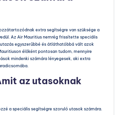
 hozzátartozódnak extra segítségre van szüksége a
dül. Az Air Mauritius nemrég frissítette speciális
z utazás egyszerűbbé és átláthatóbbá vált azok
Mauritiuson élőként pontosan tudom, mennyire
zások mindenki számára lényegesek, aki extra
paradicsomába.
Amit az utasoknak
közzé a speciális segítségre szoruló utasok számára.