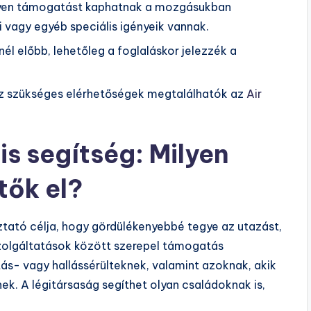
lyen támogatást kaphatnak a mozgásukban
i vagy egyéb speciális igényeik vannak.
nél előbb, lehetőleg a foglaláskor jelezzék a
hez szükséges elérhetőségek megtalálhatók az
Air
is segítség: Milyen
tők el?
oztató célja, hogy gördülékenyebbé tegye az utazást,
A szolgáltatások között szerepel támogatás
s- vagy hallássérülteknek, valamint azoknak, akik
nek. A légitársaság segíthet olyan családoknak is,