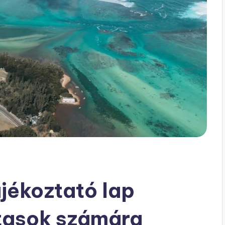
ájékoztató lap
utasok számára