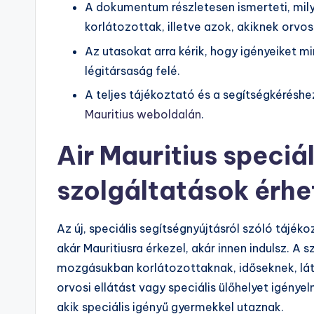
A dokumentum részletesen ismerteti, mi
korlátozottak, illetve azok, akiknek orvos
Az utasokat arra kérik, hogy igényeiket mi
légitársaság felé.
A teljes tájékoztató és a segítségkérés
Mauritius weboldalán
.
Air Mauritius speciál
szolgáltatások érhe
Az új, speciális segítségnyújtásról szóló tájék
akár Mauritiusra érkezel, akár innen indulsz. 
mozgásukban korlátozottaknak, időseknek, látá
orvosi ellátást vagy speciális ülőhelyet igényel
akik speciális igényű gyermekkel utaznak.