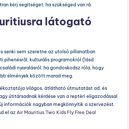
an kérj segítséget, ha szükséged van rá.
uritiusra látogató
és senki sem szeretne az utolsó pillanatban
i pihenésről, kulturális programokról (lásd
 családi nyaralásról, ha gondoskodsz róla, hogy
gjobb élmények között marad meg.
ájékoztatója világos, átlátható útmutatást ad, és
agy útitársadnak kérdése van a reptéri eligazodással
 új információk nagyban megkönnyítik a szervezést.
sd el az
Air Mauritius Two Kids Fly Free Deal