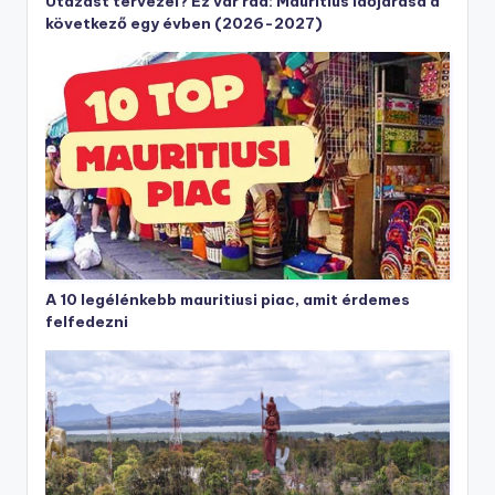
Utazást tervezel? Ez vár rád: Mauritius időjárása a
következő egy évben (2026-2027)
A 10 legélénkebb mauritiusi piac, amit érdemes
felfedezni