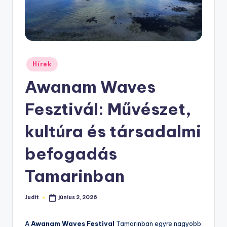
Posted
Hírek
in
Awanam Waves
Fesztivál: Művészet,
kultúra és társadalmi
befogadás
Tamarinban
Judit
június 2, 2026
Posted
by
A
Awanam Waves Festival
Tamarinban egyre nagyobb