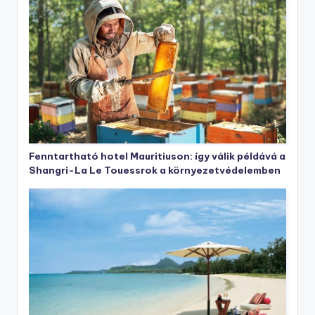
Fenntartható hotel Mauritiuson: így válik példává a
Shangri-La Le Touessrok a környezetvédelemben