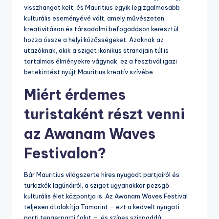
visszhangot kelt, és Mauritius egyik legizgalmasabb
kulturális eseményévé vált, amely művészeten,
kreativitáson és társadalmi befogadáson keresztül
hozza össze a helyi közösségeket. Azoknak az
utazóknak, akik a sziget ikonikus strandjain túl is
tartalmas élményekre vágynak, ez a fesztivál igazi
betekintést nyújt Mauritius kreatív szívébe.
Miért érdemes
turistaként részt venni
az Awanam Waves
Festivalon?
Bár Mauritius világszerte híres nyugodt partjairól és
türkizkék lagúnáiról, a sziget ugyanakkor pezsgő
kulturális élet központja is. Az Awanam Waves Festival
teljesen átalakítja Tamarint – ezt a kedvelt nyugati
parti tengerparti falut –, és színes színpaddá