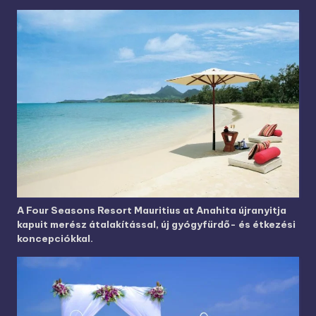
A Four Seasons Resort Mauritius at Anahita újranyitja
kapuit merész átalakítással, új gyógyfürdő- és étkezési
koncepciókkal.