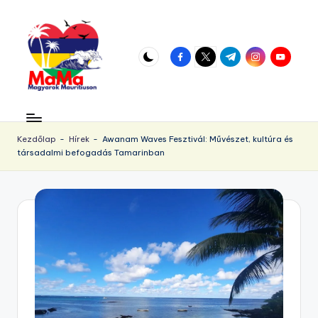
Skip
to
facebook.com
twitter.com
t.me
instagram.com
youtube.
content
M
Vár
az
a
örökös
Kezdőlap
-
Hírek
-
Awanam Waves Fesztivál: Művészet, kultúra és
u
társadalmi befogadás Tamarinban
napsütés!
ri
ti
u
s.
h
u