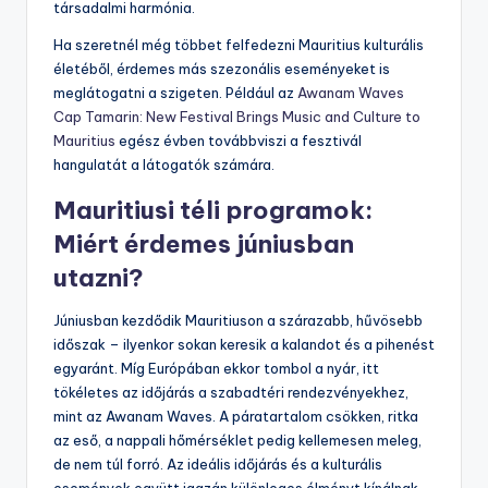
társadalmi harmónia.
Ha szeretnél még többet felfedezni Mauritius kulturális
életéből, érdemes más szezonális eseményeket is
meglátogatni a szigeten. Például az
Awanam Waves
Cap Tamarin: New Festival Brings Music and Culture to
Mauritius
egész évben továbbviszi a fesztivál
hangulatát a látogatók számára.
Mauritiusi téli programok:
Miért érdemes júniusban
utazni?
Júniusban kezdődik Mauritiuson a szárazabb, hűvösebb
időszak – ilyenkor sokan keresik a kalandot és a pihenést
egyaránt. Míg Európában ekkor tombol a nyár, itt
tökéletes az időjárás a szabadtéri rendezvényekhez,
mint az Awanam Waves. A páratartalom csökken, ritka
az eső, a nappali hőmérséklet pedig kellemesen meleg,
de nem túl forró. Az ideális időjárás és a kulturális
események együtt igazán különleges élményt kínálnak