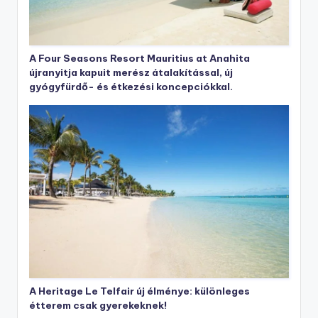
A Four Seasons Resort Mauritius at Anahita
újranyitja kapuit merész átalakítással, új
gyógyfürdő- és étkezési koncepciókkal.
A Heritage Le Telfair új élménye: különleges
étterem csak gyerekeknek!