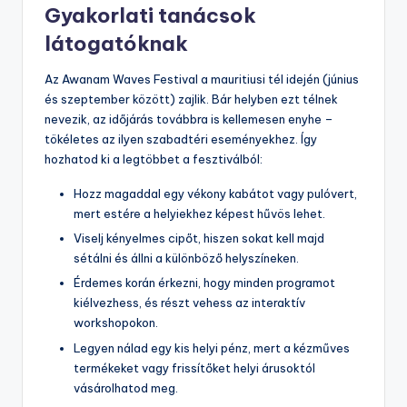
Gyakorlati tanácsok
látogatóknak
Az Awanam Waves Festival a mauritiusi tél idején (június
és szeptember között) zajlik. Bár helyben ezt télnek
nevezik, az időjárás továbbra is kellemesen enyhe –
tökéletes az ilyen szabadtéri eseményekhez. Így
hozhatod ki a legtöbbet a fesztiválból:
Hozz magaddal egy vékony kabátot vagy pulóvert,
mert estére a helyiekhez képest hűvös lehet.
Viselj kényelmes cipőt, hiszen sokat kell majd
sétálni és állni a különböző helyszíneken.
Érdemes korán érkezni, hogy minden programot
kiélvezhess, és részt vehess az interaktív
workshopokon.
Legyen nálad egy kis helyi pénz, mert a kézműves
termékeket vagy frissítőket helyi árusoktól
vásárolhatod meg.