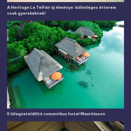
A Heritage Le Telfair új élménye: különleges étterem
csak gyerekeknek!
5 lélegzetelállító romantikus hotel Mauritiuson