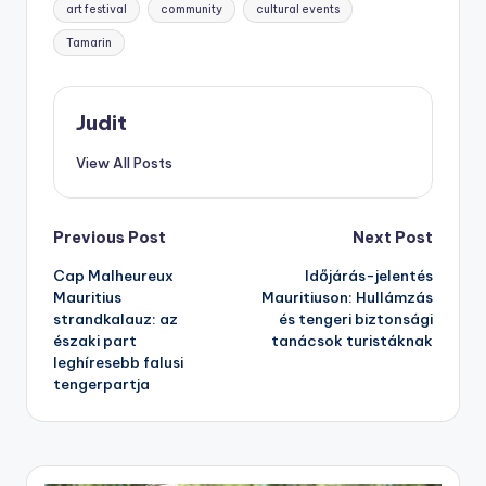
art festival
community
cultural events
Tamarin
Judit
View All Posts
Post
Previous Post
Next Post
Cap Malheureux
Időjárás-jelentés
navigation
Mauritius
Mauritiuson: Hullámzás
strandkalauz: az
és tengeri biztonsági
északi part
tanácsok turistáknak
leghíresebb falusi
tengerpartja