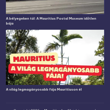
A bélyegeken túl: A Mauritius Postal Museum időtlen
bája
A világ legmagányosabb fája Mauritiuson él