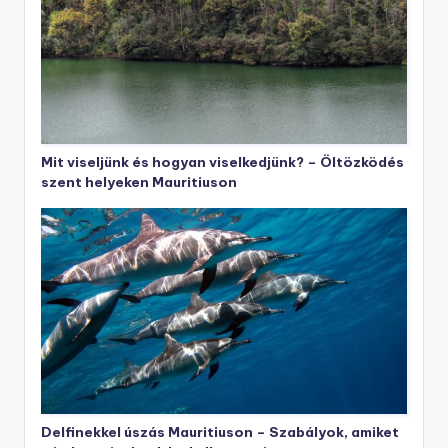
Mit viseljünk és hogyan viselkedjünk? – Öltözködés
szent helyeken Mauritiuson
Delfinekkel úszás Mauritiuson – Szabályok, amiket