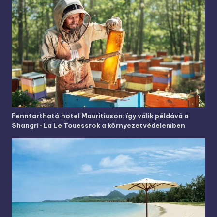
Fenntartható hotel Mauritiuson: így válik példává a
Shangri-La Le Touessrok a környezetvédelemben