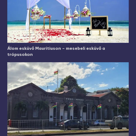
Álom esküvő Mauritiuson – mesebeli esküvő a
trópusokon