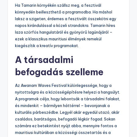
Ha Tamarin környékén szállsz meg, a fesztivál
könnyedén beilleszthető a programodba. Ha máshol
laksz a szigeten, érdemes a fesztivált összekötni egy
napos kirándulással a közeli strandokra. Tamarin híres
laza szörfös hangulatáról és gyönyörű lagúnájáról –
ezek a klasszikus mauritiusi élmények remekül
kiegészítik a kreatív programokat.
A társadalmi
befogadás szelleme
Az Awanam Waves Festival különlegessége, hogy a
nyitottságra és a közösségépítésre helyezi a hangsúlyt.
A programok célja, hogy lebontsák a társadalmi falakat,
és mindenkit – bármilyen háttérrel – bevonjanak a
kulturális párbeszédbe. Legyél akár egyedül utazó, akár
családos, barátságos, befogadó légkör fogad. Sokan
számára ez betekintést nyújt abba, mennyire fontos a
mauritiusi kultúrában a közösségi összetartás és a