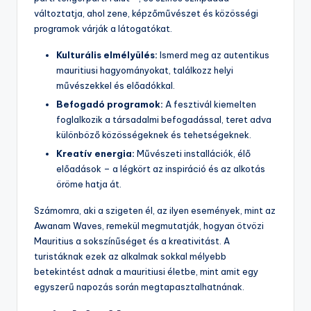
változtatja, ahol zene, képzőművészet és közösségi
programok várják a látogatókat.
Kulturális elmélyülés:
Ismerd meg az autentikus
mauritiusi hagyományokat, találkozz helyi
művészekkel és előadókkal.
Befogadó programok:
A fesztivál kiemelten
foglalkozik a társadalmi befogadással, teret adva
különböző közösségeknek és tehetségeknek.
Kreatív energia:
Művészeti installációk, élő
előadások – a légkört az inspiráció és az alkotás
öröme hatja át.
Számomra, aki a szigeten él, az ilyen események, mint az
Awanam Waves, remekül megmutatják, hogyan ötvözi
Mauritius a sokszínűséget és a kreativitást. A
turistáknak ezek az alkalmak sokkal mélyebb
betekintést adnak a mauritiusi életbe, mint amit egy
egyszerű napozás során megtapasztalhatnának.