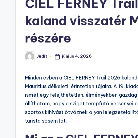
CIEL FERNEY Trail
kaland visszatér M
részére
június 4, 2026
Judit
Posted
by
Minden évben a CIEL FERNEY Trail 2026 kalandr
Mauritius délkeleti, érintetlen tájaira. A 19. 
ismét egy felejthetetlen, élményekben gazdag 
állíthatom, hogy a sziget terepfutó versenyei
sportos kihívást ötvöznek olyan lélegzeteláll
turista sosem lát.