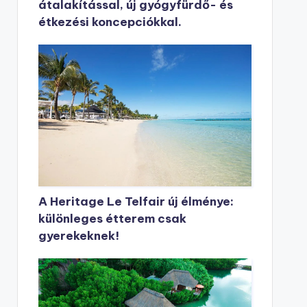
átalakítással, új gyógyfürdő- és
étkezési koncepciókkal.
A Heritage Le Telfair új élménye:
különleges étterem csak
gyerekeknek!