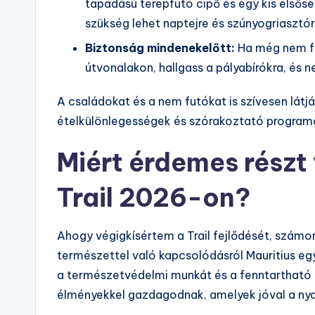
tapadású terepfutó cipő és egy kis első
szükség lehet naptejre és szúnyogriasztór
Biztonság mindenekelőtt:
Ha még nem fut
útvonalakon, hallgass a pályabírókra, és 
A családokat és a nem futókat is szívesen látják
ételkülönlegességek és szórakoztató programo
Miért érdemes részt
Trail 2026-on?
Ahogy végigkísértem a Trail fejlődését, számom
természettel való kapcsolódásról Mauritius e
a természetvédelmi munkát és a fenntartható t
élményekkel gazdagodnak, amelyek jóval a nyar