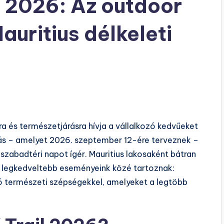
 2026: Az outdoor
auritius délkeleti
a és természetjárásra hívja a vállalkozó kedvűeket
kiadás – amelyet 2026. szeptember 12-ére terveznek –
szabadtéri napot ígér. Mauritius lakosaként bátran
 a legkedveltebb eseményeink közé tartoznak:
ító természeti szépségekkel, amelyeket a legtöbb