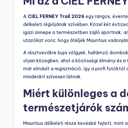
Mi az a CIEL FERNEY
A
CIEL FERNEY Trail 2026
egy rangos, évente
délkeleti régiójának szívében. Közel két évtize
igazi ünnepe a természetben zajló sportnak, am
utazókat vonz, hogy átéljék Mauritius vadonjá
A résztvevőkre buja völgyek, hullámzó dombok 
olyan közegben, ahol a közösségi élmény és a 
már elindult a regisztráció, így a profi futókt
mindenkit szívesen látnak.
Miért különleges a dé
természetjárók szá
Mauritius délkeleti része kevésbé fejlett, mint