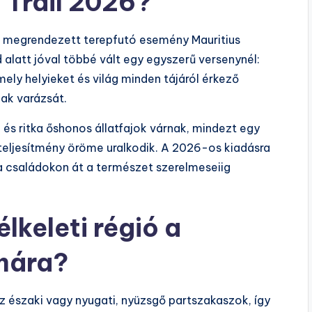
 Trail 2026?
 megrendezett terepfutó esemény Mauritius
d alatt jóval többé vált egy egyszerű versenynél:
ely helyieket és világ minden tájáról érkező
nak varázsát.
és ritka őshonos állatfajok várnak, mindezt egy
teljesítmény öröme uralkodik. A 2026-os kiadásra
ól a családokon át a természet szerelmeseiig
lkeleti régió a
mára?
 az északi vagy nyugati, nyüzsgő partszakaszok, így