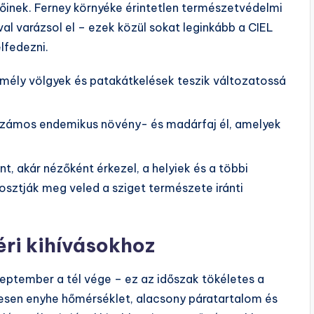
őinek. Ferney környéke érintetlen természetvédelmi
val varázsol el – ezek közül sokat leginkább a CIEL
lfedezni.
mély völgyek és patakátkelések teszik változatossá
 számos endemikus növény- és madárfaj él, amelyek
t, akár nézőként érkezel, a helyiek és a többi
osztják meg veled a sziget természete iránti
éri kihívásokhoz
zeptember a tél vége – ez az időszak tökéletes a
esen enyhe hőmérséklet, alacsony páratartalom és