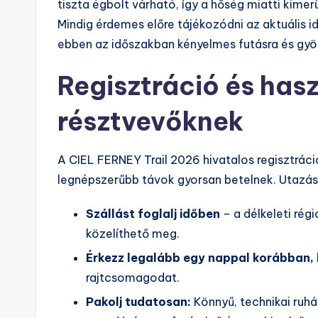
tiszta égbolt várható, így a hőség miatti kimer
Mindig érdemes előre tájékozódni az aktuális 
ebben az időszakban kényelmes futásra és gyön
Regisztráció és has
résztvevőknek
A CIEL FERNEY Trail 2026 hivatalos regisztráci
legnépszerűbb távok gyorsan betelnek. Utazás
Szállást foglalj időben
– a délkeleti rég
közelíthető meg.
Érkezz legalább egy nappal korábban,
rajtcsomagodat.
Pakolj tudatosan:
Könnyű, technikai ruház