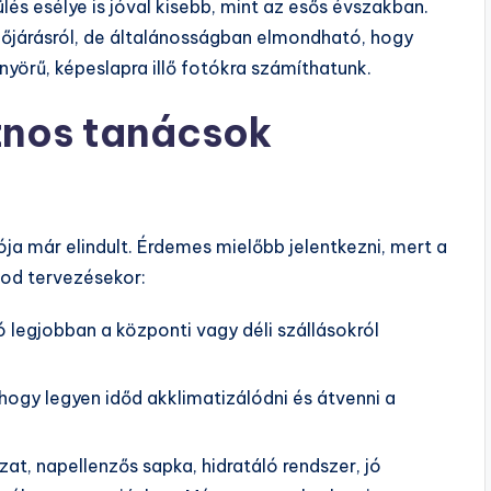
ülés esélye is jóval kisebb, mint az esős évszakban.
időjárásról, de általánosságban elmondható, hogy
yörű, képeslapra illő fotókra számíthatunk.
znos tanácsok
ója már elindult. Érdemes mielőbb jelentkezni, mert a
od tervezésekor:
ió legjobban a központi vagy déli szállásokról
hogy legyen időd akklimatizálódni és átvenni a
at, napellenzős sapka, hidratáló rendszer, jó