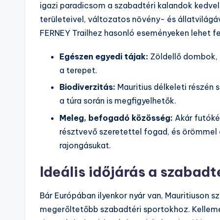
igazi paradicsom a szabadtéri kalandok kedvel
területeivel, változatos növény- és állatvilágá
FERNEY Trailhez hasonló eseményeken lehet fe
Egészen egyedi tájak:
Zöldellő dombok, 
a terepet.
Biodiverzitás:
Mauritius délkeleti részén
a túra során is megfigyelhetők.
Meleg, befogadó közösség:
Akár futókén
résztvevő szeretettel fogad, és örömmel 
rajongásukat.
Ideális időjárás a szabadt
Bár Európában ilyenkor nyár van, Mauritiuson s
megerőltetőbb szabadtéri sportokhoz. Kellem