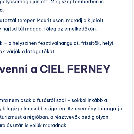
segélycsomag ajánlott. Még szeptemberben is
a.
ottál terepen Mauritiuson, maradj a kijelölt
ne hajtsd túl magad, főleg az emelkedőkön.
 – a helyszínen fesztiválhangulat, frissítők, helyi
k várják a látogatókat.
 venni a CIEL FERNEY
ra nem csak a futásról szól – sokkal inkább a
gyik legizgalmasabb szigetén. Az esemény támogatja
urizmust a régióban, a résztvevők pedig olyan
alás után is velük maradnak.