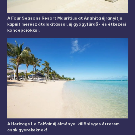
A Four Seasons Resort Mauritius at Anahita újranyitja
kapuit merész átalakítással, új gyógyfürdő- és étkezési
koncepciókkal.
A Heritage Le Telfair új élménye: különleges étterem
csak gyerekeknek!