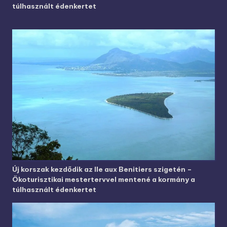
túlhasznált édenkertet
Új korszak kezdődik az Ile aux Benitiers szigetén –
Ökoturisztikai mestertervvel mentené a kormány a
túlhasznált édenkertet