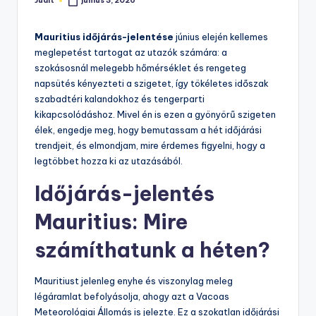
Judit
június 3, 2026
Posted
by
Mauritius időjárás-jelentése
június elején kellemes
meglepetést tartogat az utazók számára: a
szokásosnál melegebb hőmérséklet és rengeteg
napsütés kényezteti a szigetet, így tökéletes időszak
szabadtéri kalandokhoz és tengerparti
kikapcsolódáshoz. Mivel én is ezen a gyönyörű szigeten
élek, engedje meg, hogy bemutassam a hét időjárási
trendjeit, és elmondjam, mire érdemes figyelni, hogy a
legtöbbet hozza ki az utazásából.
Időjárás-jelentés
Mauritius: Mire
számíthatunk a héten?
Mauritiust jelenleg enyhe és viszonylag meleg
légáramlat befolyásolja, ahogy azt a Vacoas
Meteorológiai Állomás is jelezte. Ez a szokatlan időjárási