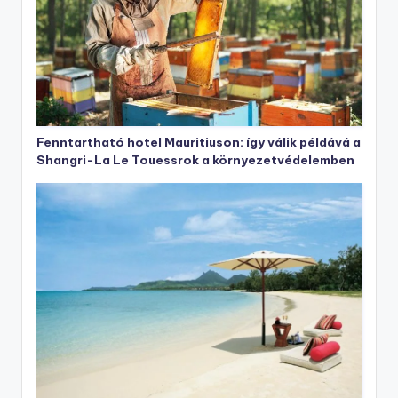
Fenntartható hotel Mauritiuson: így válik példává a
Shangri-La Le Touessrok a környezetvédelemben