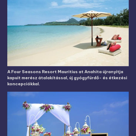
A Four Seasons Resort Mauritius at Anahita újranyitja
kapuit merész átalakítással, új gyógyfürdő- és étkezési
koncepciókkal.