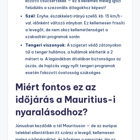
közötti csúcsértékek — ez a kellemes meleg igazi
felüdülés a szezonális átlagokhoz képest!
Szél:
Enyhe, északkeleti irányú szellő, kb. 15 km/h-
val, időnként változó irányban. Ez kellemesen frissíti
a levegőt, de nem okoz kellemetlenséget a
szabadtéri programok során.
Tengeri viszonyok:
A szigetet védő zátonyokon
túl a tenger hullámos, a hullámok elérhetik a 2
métert is. A lagúnákban általában biztonságos az
úszás, de hajózás vagy nyílt tengeri programok
esetén fokozott óvatosság szükséges.
Miért fontos ez az
időjárás a Mauritius-i
nyaralásodhoz?
Júniusban kezdődik a tél Mauritiuson — de az európai
telekkel ellentétben itt száraz a levegő, kellemesen
meleg a hőmérséklet, és bőséges a napsütés. Ha az