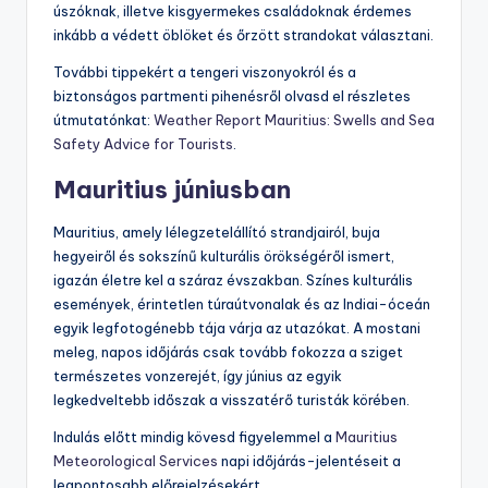
úszóknak, illetve kisgyermekes családoknak érdemes
inkább a védett öblöket és őrzött strandokat választani.
További tippekért a tengeri viszonyokról és a
biztonságos partmenti pihenésről olvasd el részletes
útmutatónkat:
Weather Report Mauritius: Swells and Sea
Safety Advice for Tourists
.
Mauritius júniusban
Mauritius, amely lélegzetelállító strandjairól, buja
hegyeiről és sokszínű kulturális örökségéről ismert,
igazán életre kel a száraz évszakban. Színes kulturális
események, érintetlen túraútvonalak és az Indiai-óceán
egyik legfotogénebb tája várja az utazókat. A mostani
meleg, napos időjárás csak tovább fokozza a sziget
természetes vonzerejét, így június az egyik
legkedveltebb időszak a visszatérő turisták körében.
Indulás előtt mindig kövesd figyelemmel a
Mauritius
Meteorological Services
napi időjárás-jelentéseit a
legpontosabb előrejelzésekért.