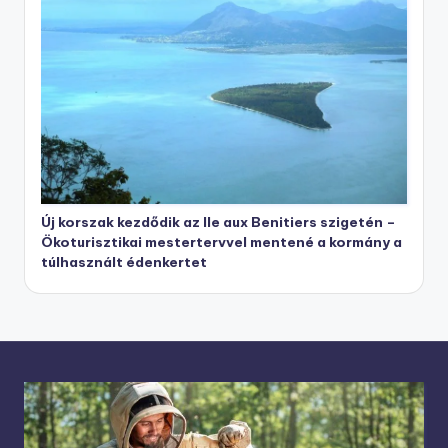
Új korszak kezdődik az Ile aux Benitiers szigetén –
Ökoturisztikai mestertervvel mentené a kormány a
túlhasznált édenkertet