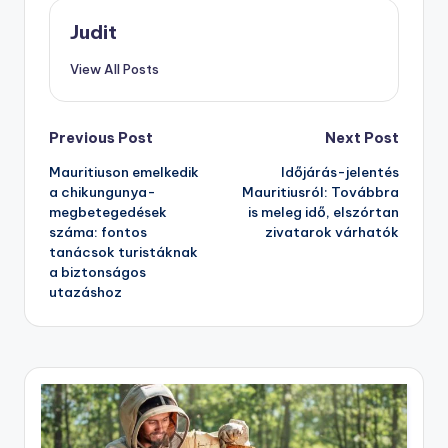
Judit
View All Posts
Post
Previous Post
Next Post
Mauritiuson emelkedik
Időjárás-jelentés
navigation
a chikungunya-
Mauritiusról: Továbbra
megbetegedések
is meleg idő, elszórtan
száma: fontos
zivatarok várhatók
tanácsok turistáknak
a biztonságos
utazáshoz