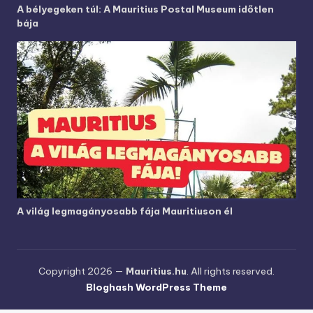
A bélyegeken túl: A Mauritius Postal Museum időtlen
bája
A világ legmagányosabb fája Mauritiuson él
Copyright 2026 —
Mauritius.hu
. All rights reserved.
Bloghash WordPress Theme