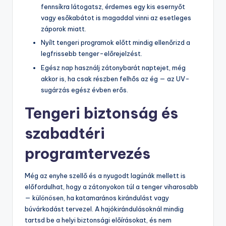
fennsíkra látogatsz, érdemes egy kis esernyőt
vagy esőkabátot is magaddal vinni az esetleges
záporok miatt.
Nyílt tengeri programok előtt mindig ellenőrizd a
legfrissebb tenger-előrejelzést.
Egész nap használj zátonybarát naptejet, még
akkor is, ha csak részben felhős az ég — az UV-
sugárzás egész évben erős.
Tengeri biztonság és
szabadtéri
programtervezés
Még az enyhe szellő és a nyugodt lagúnák mellett is
előfordulhat, hogy a zátonyokon túl a tenger viharosabb
— különösen, ha katamarános kirándulást vagy
búvárkodást tervezel. A hajókirándulásoknál mindig
tartsd be a helyi biztonsági előírásokat, és nem