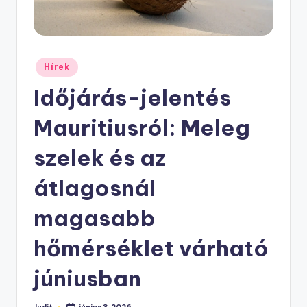
Posted
Hírek
in
Időjárás-jelentés
Mauritiusról: Meleg
szelek és az
átlagosnál
magasabb
hőmérséklet várható
júniusban