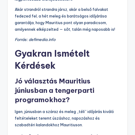
Akár strandról strandra jársz, akár a belső falvakat
fedezed fel, a hét meleg és barátságos időjárása
garantálja, hogy Mauritius pont olyan paradicsom,
amilyennek elképzelted — sőt, talán még naposabb is!
Forrás: defimedia.info
Gyakran Ismételt
Kérdések
Jó választás Mauritius
júniusban a tengerparti
programokhoz?
Igen, júniusban a száraz és meleg „téli” időjárás kiváló
feltételeket teremt úszáshoz, napozáshoz és
szabadtéri kalandokhoz Mauritiuson.