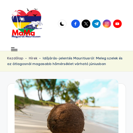
Skip
to
facebook.com
twitter.com
t.me
instagram.com
youtube.
content
M
Vár
az
a
örökös
Kezdőlap
-
Hírek
-
Időjárás-jelentés Mauritiusról: Meleg szelek és
u
az átlagosnál magasabb hőmérséklet várható júniusban
napsütés!
ri
ti
u
s.
h
u