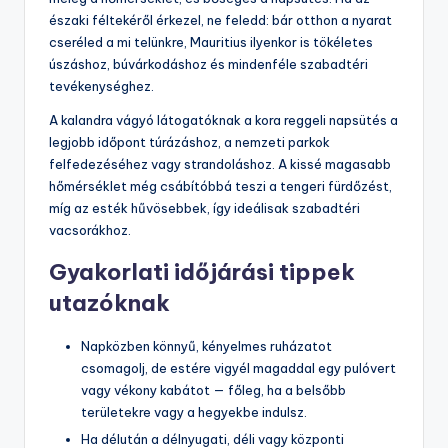
északi féltekéről érkezel, ne feledd: bár otthon a nyarat
cseréled a mi telünkre, Mauritius ilyenkor is tökéletes
úszáshoz, búvárkodáshoz és mindenféle szabadtéri
tevékenységhez.
A kalandra vágyó látogatóknak a kora reggeli napsütés a
legjobb időpont túrázáshoz, a nemzeti parkok
felfedezéséhez vagy strandoláshoz. A kissé magasabb
hőmérséklet még csábítóbbá teszi a tengeri fürdőzést,
míg az esték hűvösebbek, így ideálisak szabadtéri
vacsorákhoz.
Gyakorlati időjárási tippek
utazóknak
Napközben könnyű, kényelmes ruházatot
csomagolj, de estére vigyél magaddal egy pulóvert
vagy vékony kabátot — főleg, ha a belsőbb
területekre vagy a hegyekbe indulsz.
Ha délután a délnyugati, déli vagy központi