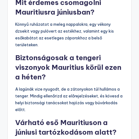
Mit érdemes csomagolni
Mauritiusra júniusban?
Könnyű ruházatot a meleg nappalokra, egy vékony
dzsekit vagy pulóvert az estékhez, valamint egy kis
esőkabátot az esetleges záporokhoz a belső
területeken.
Biztonságosak a tengeri
viszonyok Mauritius körül ezen
a héten?
A lagúnák vize nyugodt, de a zátonyokon túl hullámos a
tenger. Mindig ellenőrizd az előrejelzéseket, és kövesd a
helyi biztonsági tanácsokat hajózás vagy búvárkodás
előtt.
Várható eső Mauritiuson a
júniusi tartózkodásom alatt?