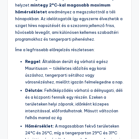
helyzet
mintegy 2°C-kal magasabb maximum
hőmérsékletet
eredményez a megszokottnál a téli
hónapokban. Az idelátogatók így egyszerre élvezhetik a
sziget híres napsütését és a szezonra jellemző friss,
hűvösebb levegőt, ami különösen kellemes szabadtéri
programokhoz és tengerparti pihenéshez.
Íme a legfrissebb előrejelzés részletesen:
Reggel:
Általában derült ég várható egész
Mauritiuson — tökéletes időzítés egy korai
úszáshoz, tengerparti sétához vagy
városnézéshez, mielőtt igazán felmelegedne a nap.
Délután:
Felhőképződés várható a délnyugati, déli
és a központi fennsík egy részén. Ezeken a
területeken helyi záporok, időnként közepes
intenzitással, előfordulhatnak. Másutt változóan
felhős marad az ég.
Hőmérséklet:
A magasabban fekvő területeken
24°C és 26°C, míg a tengerparton 29°C és 31°C