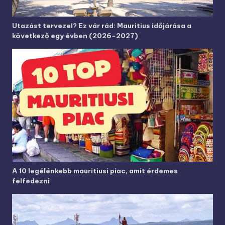
Utazást tervezel? Ez vár rád: Mauritius időjárása a
következő egy évben (2026-2027)
A 10 legélénkebb mauritiusi piac, amit érdemes
felfedezni