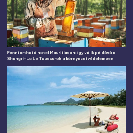
Fenntartható hotel Mauritiuson: így válik példává a
Shangri-La Le Touessrok a környezetvédelemben