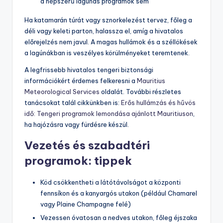
a népszerű lagúnás programok sem
Ha katamarán túrát vagy sznorkelezést tervez, főleg a
déli vagy keleti parton, halassza el, amíg a hivatalos
előrejelzés nem javul. A magas hullámok és a széllökések
a lagúnákban is veszélyes körülményeket teremtenek.
A legfrissebb hivatalos tengeri biztonsági
információkért érdemes felkeresni a
Mauritius
Meteorological Services
oldalát. További részletes
tanácsokat talál cikkünkben is:
Erős hullámzás és hűvös
idő: Tengeri programok lemondása ajánlott Mauritiuson
,
ha hajózásra vagy fürdésre készül.
Vezetés és szabadtéri
programok: tippek
Köd csökkentheti a látótávolságot a központi
fennsíkon és a kanyargós utakon (például Chamarel
vagy Plaine Champagne felé)
Vezessen óvatosan a nedves utakon, főleg éjszaka