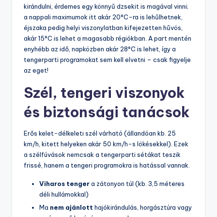
kirándulni, érdemes egy könnyű dzsekit is magával vinni;
a nappali maximumok itt akár 20°C-ra is lehűlhetnek,
éjszaka pedig helyi viszonylatban kifejezetten hűvös,
akár 15°C is lehet a magasabb régiókban. A part mentén
enyhébb az idő, napközben akár 28°C is lehet, így a
tengerparti programokat sem kell elvetni – csak figyelje
az eget!
Szél, tengeri viszonyok
és biztonsági tanácsok
Erős kelet-délkeleti szél várható (állandóan kb. 25
km/h, kitett helyeken akár 50 km/h-s lökésekkel). Ezek
a szélfúvások nemcsak a tengerparti sétákat teszik
frissé, hanem a tengeri programokra is hatással vannak.
Viharos tenger
a zátonyon túl (kb. 3,5 méteres
déli hullámokkal)
Ma
nem ajánlott
hajókirándulás, horgásztúra vagy