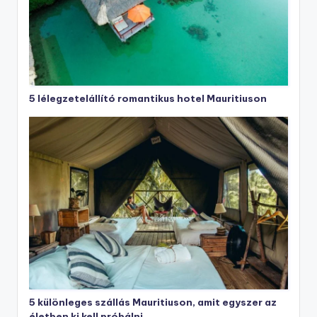
5 lélegzetelállító romantikus hotel Mauritiuson
5 különleges szállás Mauritiuson, amit egyszer az
életben ki kell próbálni