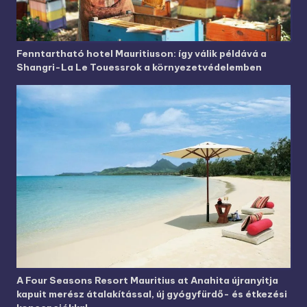
Fenntartható hotel Mauritiuson: így válik példává a
Shangri-La Le Touessrok a környezetvédelemben
A Four Seasons Resort Mauritius at Anahita újranyitja
kapuit merész átalakítással, új gyógyfürdő- és étkezési