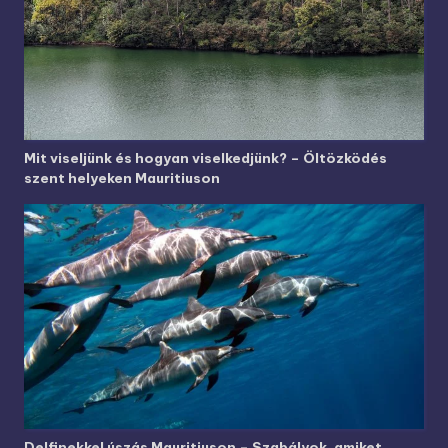
Mit viseljünk és hogyan viselkedjünk? – Öltözködés
szent helyeken Mauritiuson
Delfinekkel úszás Mauritiuson – Szabályok, amiket