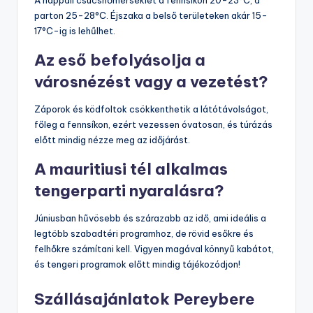
parton 25-28°C. Éjszaka a belső területeken akár 15-
17°C-ig is lehűlhet.
Az eső befolyásolja a
városnézést vagy a vezetést?
Záporok és ködfoltok csökkenthetik a látótávolságot,
főleg a fennsíkon, ezért vezessen óvatosan, és túrázás
előtt mindig nézze meg az időjárást.
A mauritiusi tél alkalmas
tengerparti nyaralásra?
Júniusban hűvösebb és szárazabb az idő, ami ideális a
legtöbb szabadtéri programhoz, de rövid esőkre és
felhőkre számítani kell. Vigyen magával könnyű kabátot,
és tengeri programok előtt mindig tájékozódjon!
Szállásajánlatok Pereybere