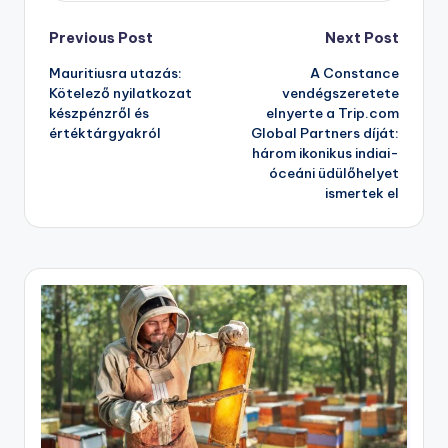
Post
Previous Post
Next Post
Mauritiusra utazás:
A Constance
navigation
Kötelező nyilatkozat
vendégszeretete
készpénzről és
elnyerte a Trip.com
értéktárgyakról
Global Partners díját:
három ikonikus indiai-
óceáni üdülőhelyet
ismertek el