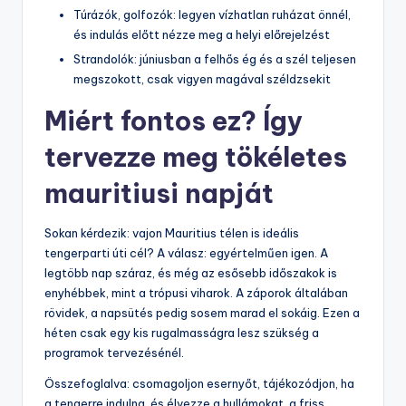
Túrázók, golfozók: legyen vízhatlan ruházat önnél,
és indulás előtt nézze meg a helyi előrejelzést
Strandolók: júniusban a felhős ég és a szél teljesen
megszokott, csak vigyen magával széldzsekit
Miért fontos ez? Így
tervezze meg tökéletes
mauritiusi napját
Sokan kérdezik: vajon Mauritius télen is ideális
tengerparti úti cél? A válasz: egyértelműen igen. A
legtöbb nap száraz, és még az esősebb időszakok is
enyhébbek, mint a trópusi viharok. A záporok általában
rövidek, a napsütés pedig sosem marad el sokáig. Ezen a
héten csak egy kis rugalmasságra lesz szükség a
programok tervezésénél.
Összefoglalva: csomagoljon esernyőt, tájékozódjon, ha
a tengerre indulna, és élvezze a hullámokat, a friss