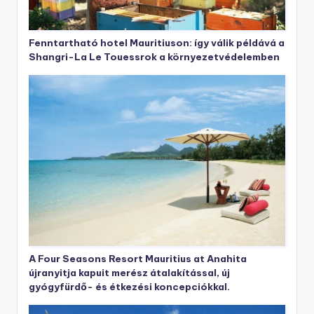
Fenntartható hotel Mauritiuson: így válik példává a
Shangri-La Le Touessrok a környezetvédelemben
A Four Seasons Resort Mauritius at Anahita
újranyitja kapuit merész átalakítással, új
gyógyfürdő- és étkezési koncepciókkal.