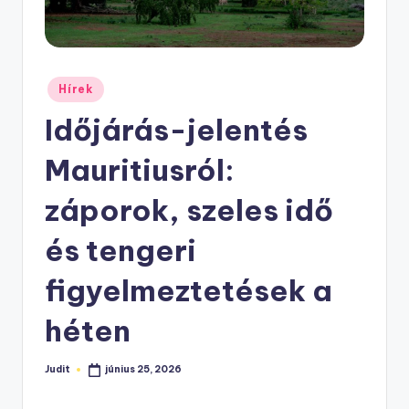
Posted
Hírek
in
Időjárás-jelentés
Mauritiusról:
záporok, szeles idő
és tengeri
figyelmeztetések a
héten
Judit
június 25, 2026
Posted
by