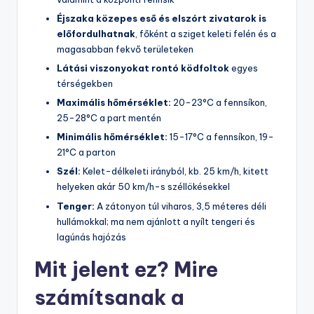
Éjszaka közepes eső és elszórt zivatarok is
előfordulhatnak
, főként a sziget keleti felén és a
magasabban fekvő területeken
Látási viszonyokat rontó ködfoltok
egyes
térségekben
Maximális hőmérséklet:
20-23°C a fennsíkon,
25-28°C a part mentén
Minimális hőmérséklet:
15-17°C a fennsíkon, 19-
21°C a parton
Szél:
Kelet-délkeleti irányból, kb. 25 km/h, kitett
helyeken akár 50 km/h-s széllökésekkel
Tenger:
A zátonyon túl viharos, 3,5 méteres déli
hullámokkal; ma nem ajánlott a nyílt tengeri és
lagúnás hajózás
Mit jelent ez? Mire
számítsanak a