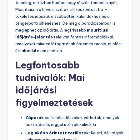
Jelenleg, miközben Európa nagy részén tombol a nyár,
Mauritiuson a hűvös, száraz tél köszöntött be –
tökéletes időszak a szabadtéri kalandokhoz és a
tengerparti pihenéshez. De még a paradicsomban is
meglephet az időjárás. A legfrissebb
mauritiusi
időjárás-jelentés
tele van fontos információkkal,
amelyeket minden látogatónak érdemes tudnia, mielőtt
útnak indul ezen a héten.
Legfontosabb
tudnivalók: Mai
időjárási
figyelmeztetések
Záporok
és felhős időszakok várhatók, amelyek
tiszta, derűs reggel után alakulnak ki
Leginkább érintett területek:
Keleti, déli régiók,
valamint a központi fennsík