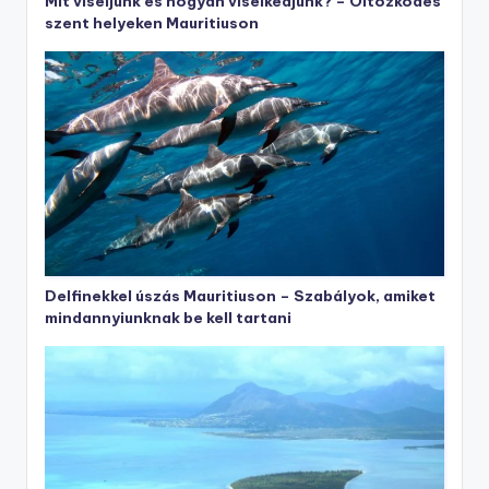
Mit viseljünk és hogyan viselkedjünk? – Öltözködés
szent helyeken Mauritiuson
Delfinekkel úszás Mauritiuson – Szabályok, amiket
mindannyiunknak be kell tartani