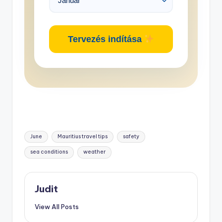
Tervezés indítása
Tags:
June
Mauritius travel tips
safety
sea conditions
weather
Judit
View All Posts