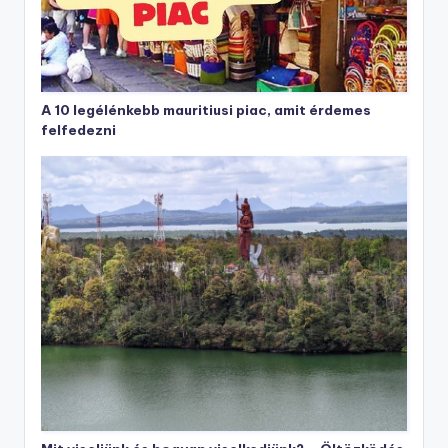
A 10 legélénkebb mauritiusi piac, amit érdemes
felfedezni