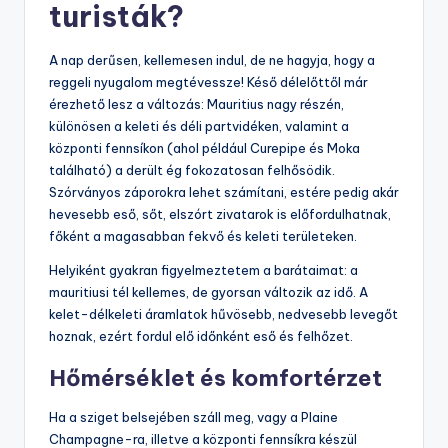
turisták?
A nap derűsen, kellemesen indul, de ne hagyja, hogy a
reggeli nyugalom megtévessze! Késő délelőttől már
érezhető lesz a változás: Mauritius nagy részén,
különösen a keleti és déli partvidéken, valamint a
központi fennsíkon (ahol például Curepipe és Moka
található) a derült ég fokozatosan felhősödik.
Szórványos záporokra lehet számítani, estére pedig akár
hevesebb eső, sőt, elszórt zivatarok is előfordulhatnak,
főként a magasabban fekvő és keleti területeken.
Helyiként gyakran figyelmeztetem a barátaimat: a
mauritiusi tél kellemes, de gyorsan változik az idő. A
kelet-délkeleti áramlatok hűvösebb, nedvesebb levegőt
hoznak, ezért fordul elő időnként eső és felhőzet.
Hőmérséklet és komfortérzet
Ha a sziget belsejében száll meg, vagy a Plaine
Champagne-ra, illetve a központi fennsíkra készül