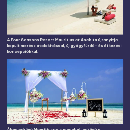
A Four Seasons Resort Mauritius at Anahita újranyitja
kapuit merész átalakítással, új gyógyfürdő- és étkezési
koncepciókkal.
Álom esküvő Mauritiuson – mesebeli esküvő a