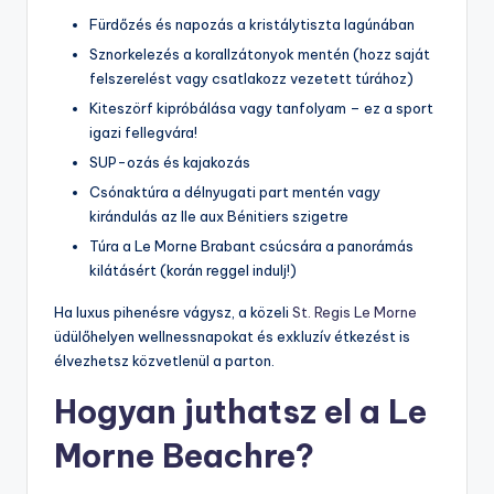
Fürdőzés és napozás a kristálytiszta lagúnában
Sznorkelezés a korallzátonyok mentén (hozz saját
felszerelést vagy csatlakozz vezetett túrához)
Kiteszörf kipróbálása vagy tanfolyam – ez a sport
igazi fellegvára!
SUP-ozás és kajakozás
Csónaktúra a délnyugati part mentén vagy
kirándulás az Ile aux Bénitiers szigetre
Túra a Le Morne Brabant csúcsára a panorámás
kilátásért (korán reggel indulj!)
Ha luxus pihenésre vágysz, a közeli
St. Regis Le Morne
üdülőhelyen wellnessnapokat és exkluzív étkezést is
élvezhetsz közvetlenül a parton.
Hogyan juthatsz el a Le
Morne Beachre?