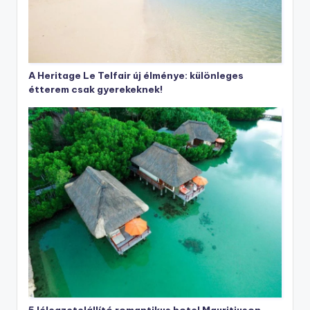
A Heritage Le Telfair új élménye: különleges
étterem csak gyerekeknek!
5 lélegzetelállító romantikus hotel Mauritiuson