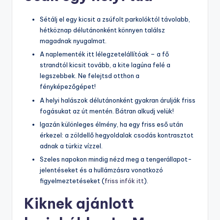
Sétálj el egy kicsit a zsúfolt parkolóktól távolabb,
hétköznap délutánonként könnyen találsz
magadnak nyugalmat.
A naplementék itt lélegzetelállítóak – a fő
strandtól kicsit tovább, a kite lagúna felé a
legszebbek. Ne felejtsd otthon a
fényképezőgépet!
A helyi halászok délutánonként gyakran árulják friss
fogásukat az út mentén. Bátran alkudj velük!
Igazán különleges élmény, ha egy friss eső után
érkezel: a zöldellő hegyoldalak csodás kontrasztot
adnak a türkiz vízzel.
Szeles napokon mindig nézd meg a tengerállapot-
jelentéseket és a hullámzásra vonatkozó
figyelmeztetéseket (
friss infók itt
).
Kiknek ajánlott