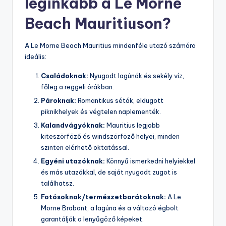
leginkább a Le Morne
Beach Mauritiuson?
A Le Morne Beach Mauritius mindenféle utazó számára
ideális:
Családoknak:
Nyugodt lagúnák és sekély víz,
főleg a reggeli órákban.
Pároknak:
Romantikus séták, eldugott
piknikhelyek és végtelen naplementék.
Kalandvágyóknak:
Mauritius legjobb
kiteszörföző és windszörföző helyei, minden
szinten elérhető oktatással.
Egyéni utazóknak:
Könnyű ismerkedni helyiekkel
és más utazókkal, de saját nyugodt zugot is
találhatsz.
Fotósoknak/természetbarátoknak:
A Le
Morne Brabant, a lagúna és a változó égbolt
garantálják a lenyűgöző képeket.