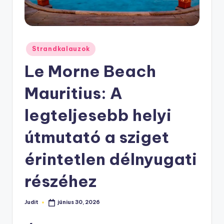
Posted
Strandkalauzok
in
Le Morne Beach
Mauritius: A
legteljesebb helyi
útmutató a sziget
érintetlen délnyugati
részéhez
Judit
június 30, 2026
Posted
by