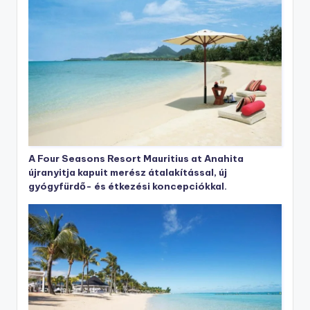
A Four Seasons Resort Mauritius at Anahita
újranyitja kapuit merész átalakítással, új
gyógyfürdő- és étkezési koncepciókkal.