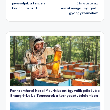
javasolják a tengeri
útmutató az
kirándulásokat
északnyugat nyugodt
gyöngyszeméhez
Fenntartható hotel Mauritiuson: így válik példává a
Shangri-La Le Touessrok a környezetvédelemben