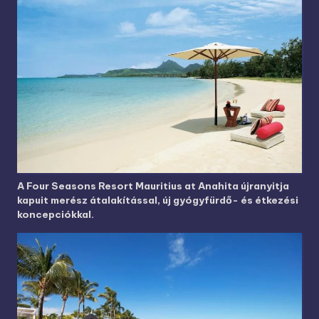
A Four Seasons Resort Mauritius at Anahita újranyitja
kapuit merész átalakítással, új gyógyfürdő- és étkezési
koncepciókkal.