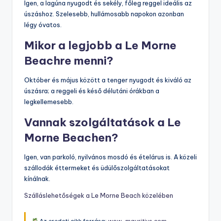
Igen, a lagúna nyugodt és sekély, főleg reggel ideális az
úszáshoz. Szelesebb, hullámosabb napokon azonban
légy óvatos.
Mikor a legjobb a Le Morne
Beachre menni?
Október és május között a tenger nyugodt és kiváló az
úszásra; a reggeli és késő délutáni órákban a
legkellemesebb.
Vannak szolgáltatások a Le
Morne Beachen?
Igen, van parkoló, nyilvános mosdó és ételárus is. A közeli
szállodák éttermeket és üdülőszolgáltatásokat
kínálnak.
Szálláslehetőségek a Le Morne Beach közelében
Az eredeti cikk forrása:
wow-mauritius.com