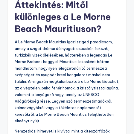
Áttekintés: Mitől
különleges a Le Morne
Beach Mauritiuson?
A Le Morne Beach Mauritius igazi szigeti paradicsom,
amely a sziget drámai délnyugati csücskén fekszik,
türkizkék vizek ölelésében, hátterében a legendás Le
Morne Brabant heggyel. Mauritiusi lakosként bátran
mondhatom, hogy ilyen lélegzetelállító természeti
szépséget és nyugodt kreol hangulatot máshol nem
találni. Ami igazán megkülönbözteti a Le Morne Beachet,
az a végtelen, puha fehér homok, a kristálytiszta lagúna,
valamint a lenyűgöző hegy, amely az UNESCO
Világörökség része. Legyen szó természetimádókról,
kalandvágyókról vagy a tökéletes naplementét
keresőkről, a Le Morne Beach Mauritius felejthetetlen
élményt nyújt.
Nemzetközi hírnevét is kivívta, mint a kiteszörfözők