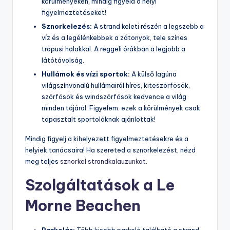
körülményeken, mindig figyeld a helyi
figyelmeztetéseket!
Sznorkelezés:
A strand keleti részén a legszebb a
víz és a legélénkebbek a zátonyok, tele színes
trópusi halakkal. A reggeli órákban a legjobb a
látótávolság.
Hullámok és vízi sportok:
A külső lagúna
világszínvonalú hullámairól híres, kiteszörfösök,
szörfösök és windszörfösök kedvence a világ
minden tájáról. Figyelem: ezek a körülmények csak
tapasztalt sportolóknak ajánlottak!
Mindig figyelj a kihelyezett figyelmeztetésekre és a
helyiek tanácsaira! Ha szereted a sznorkelezést, nézd
meg teljes
sznorkel strandkalauzunkat
.
Szolgáltatások a Le
Morne Beachen