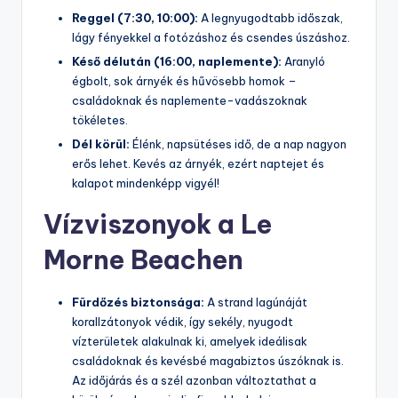
Reggel (7:30, 10:00):
A legnyugodtabb időszak,
lágy fényekkel a fotózáshoz és csendes úszáshoz.
Késő délután (16:00, naplemente):
Aranyló
égbolt, sok árnyék és hűvösebb homok –
családoknak és naplemente-vadászoknak
tökéletes.
Dél körül:
Élénk, napsütéses idő, de a nap nagyon
erős lehet. Kevés az árnyék, ezért naptejet és
kalapot mindenképp vigyél!
Vízviszonyok a Le
Morne Beachen
Fürdőzés biztonsága:
A strand lagúnáját
korallzátonyok védik, így sekély, nyugodt
vízterületek alakulnak ki, amelyek ideálisak
családoknak és kevésbé magabiztos úszóknak is.
Az időjárás és a szél azonban változtathat a