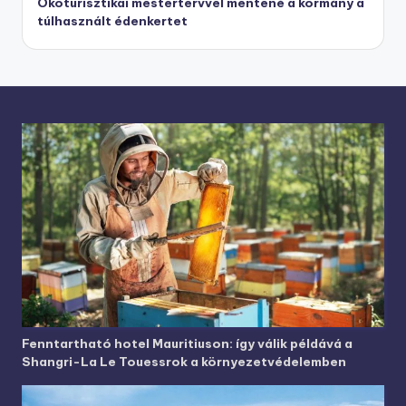
Ökoturisztikai mestertervvel mentené a kormány a
túlhasznált édenkertet
Fenntartható hotel Mauritiuson: így válik példává a
Shangri-La Le Touessrok a környezetvédelemben