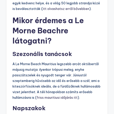
egyik kedvenc helye, és a világ 50 legjobb strandja közé
is beválasztották (
itt olvashatsz erről bővebben
).
Mikor érdemes a Le
Morne Beachre
látogatni?
Szezonális tanácsok
A Le Morne Beach Mauritius legszebb arcát októbertől
májusig mutatja: ilyenkor trópusi meleg, enyhe
passzátszelek és nyugodt tenger vár. Júniustól
szeptemberig hűvösebb az idő és erősebb a szél, ami a
kiteszörfösöknek ideális, de a fürdőzőknek hullámosabb
vizet jelenthet. A téli hónapokban számíts erősebb
hullámzásra is (
friss mauritiusi időjárás itt
).
Napszakok