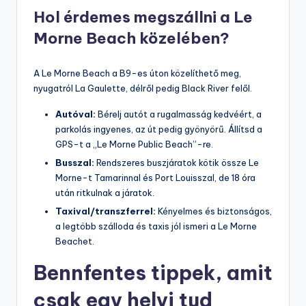
Hol érdemes megszállni a Le
Morne Beach közelében?
A Le Morne Beach a B9-es úton közelíthető meg,
nyugatról La Gaulette, délről pedig Black River felől.
Autóval:
Bérelj autót a rugalmasság kedvéért, a
parkolás ingyenes, az út pedig gyönyörű. Állítsd a
GPS-t a „Le Morne Public Beach”-re.
Busszal:
Rendszeres buszjáratok kötik össze Le
Morne-t Tamarinnal és Port Louisszal, de 18 óra
után ritkulnak a járatok.
Taxival/transzferrel:
Kényelmes és biztonságos,
a legtöbb szálloda és taxis jól ismeri a Le Morne
Beachet.
Bennfentes tippek, amit
csak egy helyi tud