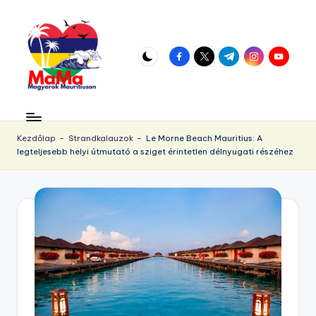
Skip
to
facebook.com
twitter.com
t.me
instagram.com
youtube.
content
M
Vár
az
a
örökös
Kezdőlap
-
Strandkalauzok
-
Le Morne Beach Mauritius: A
u
legteljesebb helyi útmutató a sziget érintetlen délnyugati részéhez
napsütés!
ri
ti
u
s.
h
u