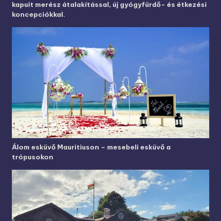
kapuit merész átalakítással, új gyógyfürdő- és étkezési
koncepciókkal.
Álom esküvő Mauritiuson – mesebeli esküvő a
trópusokon