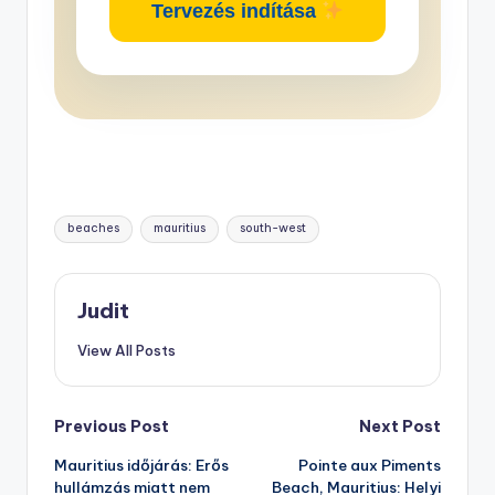
Tervezés indítása
Tags:
beaches
mauritius
south-west
Judit
View All Posts
Post
Previous Post
Next Post
Mauritius időjárás: Erős
Pointe aux Piments
navigation
hullámzás miatt nem
Beach, Mauritius: Helyi