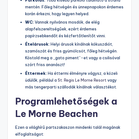
Parkolás:
Több kisebb parkoló található a strand
mentén. Főleg hétvégén és ünnepnapokon érdemes
korán érkezni, hogy legyen helyed.
WC:
Vannak nyilvános mosdók, de elég
alapfelszereltségűek, ezért érdemes
papírzsebkendőt és kézfertőtlenítőt vinni.
Ételárusok:
Helyi árusok kínálnak kókuszdiót,
szamószát és friss gyümölcsöt, főleg hétvégén.
Kóstold meg a „gato piment”-et vagy a csilisóval
szórt friss ananászt!
Éttermek:
Ha éttermi élményre vágysz, a közeli
üdülők, például a
St. Regis Le Morne Resort
vagy
más tengerparti szállodák kínálnak választékot.
Programlehetőségek a
Le Morne Beachen
Ezen a világhírű partszakaszon mindenki talál magának
elfoglaltságot: