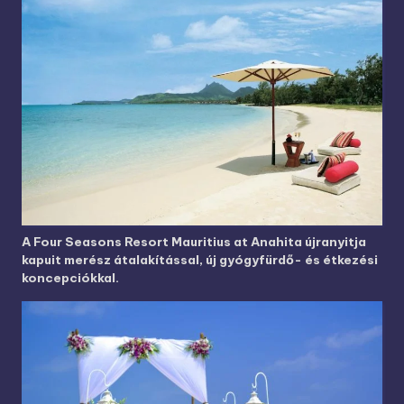
A Four Seasons Resort Mauritius at Anahita újranyitja
kapuit merész átalakítással, új gyógyfürdő- és étkezési
koncepciókkal.