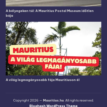
A bélyegeken túl: A Mauritius Postal Museum időtlen
bája
A világ legmagányosabb fája Mauritiuson él
Copyright 2026 —
Mauritius.hu
. All rights reserved.
Bloghash WordPress Theme