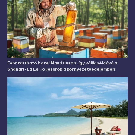
Fenntartható hotel Mauritiuson: így válik példává a
Shangri-La Le Touessrok a környezetvédelemben