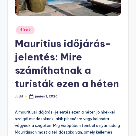
Posted
Hírek
in
Mauritius időjárás-
jelentés: Mire
számíthatnak a
turisták ezen a héten
Judit
június 1, 2026
Posted
by
A mauritiusi időjárás-jelentés ezen a héten jó hírekkel
szolgál mindazoknak, akik pihenésre vagy kalandra
vágynak a szigeten. Míg Európában tombol a nyár, addig
Mauritiuson most a tél időszaka van, amely kellemes