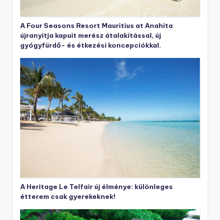
A Four Seasons Resort Mauritius at Anahita
újranyitja kapuit merész átalakítással, új
gyógyfürdő- és étkezési koncepciókkal.
A Heritage Le Telfair új élménye: különleges
étterem csak gyerekeknek!