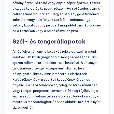
néhány átvonuló felhő vagy enyhe zápor éjszaka, főként
a sziget keleti és központi részein. Ha sötétedés után is
felfedeznéd Mauritiust – legyen szó egy gasztronómiai
kalandról vagy holdfényes sétáról –, érdemes egy
vékony kabátot vagy pulóvert magaddal vinni, különösen,
ha a fennsíkon vagy a belső részeken jársz.
Szél- és tengerállapotok
A hét folyamán enyhe kelet-északkeleti szél fúj majd,
körülbelül 15 km/h (nagyjából 9 mph) sebességgel, ami
igazán kellemes strandolást tesz lehetővé. A zátonyon
túl azonban a tenger közepesen hullámzó lesz,
délnyugati hullámok akár 2 métert is elérhetnek.
Fürdőzőknek és vízi sportok kedvelőinek érdemes
figyelniük a helyi tanácsokat, főleg, ha hajókirándulást
vagy tengeri programot terveznek. Mindig tájékozódj a
legfrissebb figyelmeztetésekről a szállodádban vagy a
Mauritius Meteorological Service oldalán, mielőtt a nyílt
vízre indulnál.