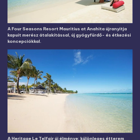
A Four Seasons Resort Mauritius at Anahita újranyitja
kapuit merész átalakítással, új gyógyfürdő- és étkezési
koncepciókkal.
A Heritage Le Telfair új élménye: különleges étterem