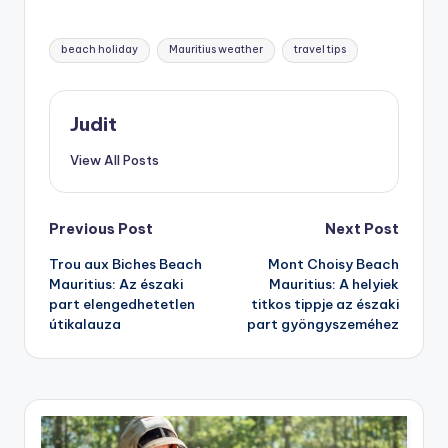
Tags:
beach holiday
Mauritius weather
travel tips
Judit
View All Posts
Post
Previous Post
Next Post
Trou aux Biches Beach
Mont Choisy Beach
navigation
Mauritius: Az északi
Mauritius: A helyiek
part elengedhetetlen
titkos tippje az északi
útikalauza
part gyöngyszeméhez