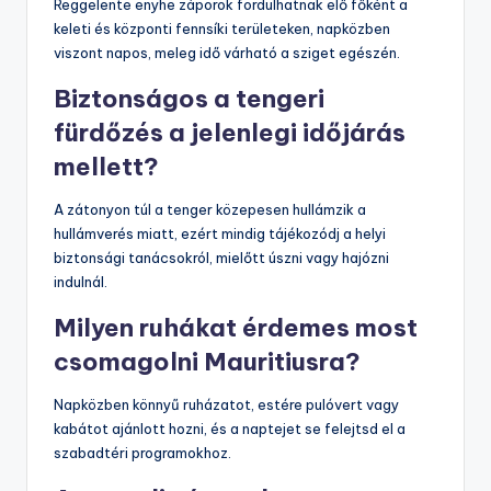
Reggelente enyhe záporok fordulhatnak elő főként a
keleti és központi fennsíki területeken, napközben
viszont napos, meleg idő várható a sziget egészén.
Biztonságos a tengeri
fürdőzés a jelenlegi időjárás
mellett?
A zátonyon túl a tenger közepesen hullámzik a
hullámverés miatt, ezért mindig tájékozódj a helyi
biztonsági tanácsokról, mielőtt úszni vagy hajózni
indulnál.
Milyen ruhákat érdemes most
csomagolni Mauritiusra?
Napközben könnyű ruházatot, estére pulóvert vagy
kabátot ajánlott hozni, és a naptejet se felejtsd el a
szabadtéri programokhoz.