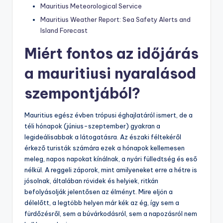
Mauritius Meteorological Service
Mauritius Weather Report: Sea Safety Alerts and
Island Forecast
Miért fontos az időjárás
a mauritiusi nyaralásod
szempontjából?
Mauritius egész évben trópusi éghajlatáról ismert, de a
téli hónapok (június-szeptember) gyakran a
legideálisabbak a látogatásra. Az északi féltekéről
érkező turisták számára ezek a hónapok kellemesen
meleg, napos napokat kínálnak, a nyári fülledtség és eső
nélkül. A reggeli záporok, mint amilyeneket erre a hétre is
jósolnak, általában rövidek és helyiek, ritkán
befolyásolják jelentősen az élményt. Mire eljön a
délelőtt, a legtöbb helyen már kék az ég, így sem a
fürdőzésről, sem a búvárkodásról, sem a napozásról nem