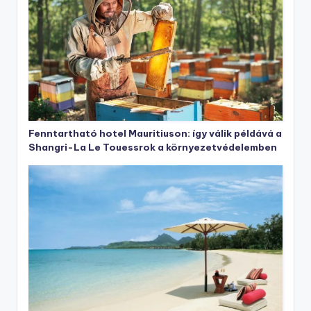
Fenntartható hotel Mauritiuson: így válik példává a
Shangri-La Le Touessrok a környezetvédelemben