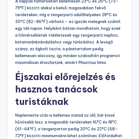
A nappali hőmérséklet kellemesen 23°C és 26°C (73–
79°F) között alakul a belső, magasabban fekvő
területeken, míg a tengerparti üdülőhelyeken 28°C és
30°C (82–86°F) várható – ez igazán melegnek számít
egy téli napon. Helyiként bátran mondhatom, hogy ezek
a hőmérsékletek tökéletesek egy tengerparti naphoz,
katamaránkiránduláshoz vagy túrázáshoz. A levegő
száraz, az égbolt tiszta, a páratartalom pedig
kellemesen alacsony, így minden szabadtéri programot
maximálisan élvezhetünk, amiért Mauritius híres.
Éjszakai előrejelzés és
hasznos tanácsok
turistáknak
Naplemente után is kellemes marad az idő, bár kissé
hűvösebb lesz: a magasabb területeken 16°C és 18°C
(61–64°F), a tengerparton pedig 20°C és 22°C (68–
72°F) közötti minimumokra lehet számítani. Előfordulhat