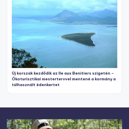
Új korszak kezdődik az Ile aux Benitiers szigetén –
Ökoturisztikai mestertervvel mentené a kormány a
túlhasznált édenkertet