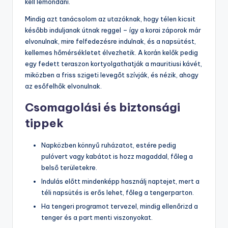
kell lemondani.
Mindig azt tanácsolom az utazóknak, hogy télen kicsit
később induljanak útnak reggel – így a korai záporok már
elvonulnak, mire felfedezésre indulnak, és a napsütést,
kellemes hőmérsékletet élvezhetik. A korán kelők pedig
egy fedett teraszon kortyolgathatják a mauritiusi kávét,
miközben a friss szigeti levegőt szívják, és nézik, ahogy
az esőfelhők elvonulnak.
Csomagolási és biztonsági
tippek
Napközben könnyű ruházatot, estére pedig
pulóvert vagy kabátot is hozz magaddal, főleg a
belső területekre.
Indulás előtt mindenképp használj naptejet, mert a
téli napsütés is erős lehet, főleg a tengerparton.
Ha tengeri programot tervezel, mindig ellenőrizd a
tenger és a part menti viszonyokat.