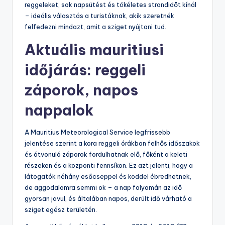
reggeleket, sok napsütést és tökéletes strandidőt kínál
– ideális választás a turistáknak, akik szeretnék
felfedezni mindazt, amit a sziget nyújtani tud.
Aktuális mauritiusi
időjárás: reggeli
záporok, napos
nappalok
A Mauritius Meteorological Service legfrissebb
jelentése szerint a kora reggeli órákban felhős időszakok
és átvonuló záporok fordulhatnak elő, főként a keleti
részeken és a központi fennsíkon. Ez azt jelenti, hogy a
látogatók néhány esőcseppel és köddel ébredhetnek,
de aggodalomra semmi ok – a nap folyamán az idő
gyorsan javul, és általában napos, derült idő várható a
sziget egész területén.