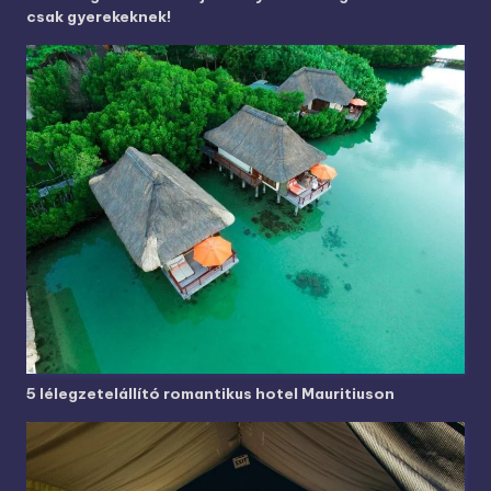
csak gyerekeknek!
5 lélegzetelállító romantikus hotel Mauritiuson