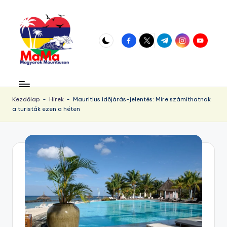
Skip
to
facebook.com
twitter.com
t.me
instagram.com
youtube.
content
M
Vár
az
a
örökös
Kezdőlap
-
Hírek
-
Mauritius időjárás-jelentés: Mire számíthatnak
u
a turisták ezen a héten
napsütés!
ri
ti
u
s.
h
u