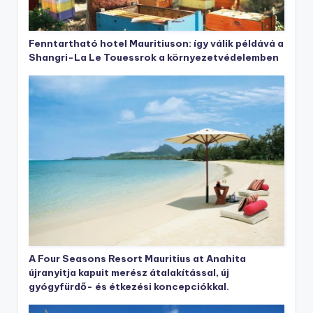
Fenntartható hotel Mauritiuson: így válik példává a
Shangri-La Le Touessrok a környezetvédelemben
A Four Seasons Resort Mauritius at Anahita
újranyitja kapuit merész átalakítással, új
gyógyfürdő- és étkezési koncepciókkal.