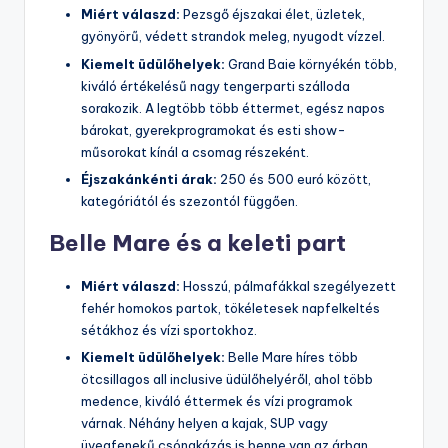
Miért válaszd:
Pezsgő éjszakai élet, üzletek,
gyönyörű, védett strandok meleg, nyugodt vízzel.
Kiemelt üdülőhelyek:
Grand Baie környékén több,
kiváló értékelésű nagy tengerparti szálloda
sorakozik. A legtöbb több éttermet, egész napos
bárokat, gyerekprogramokat és esti show-
műsorokat kínál a csomag részeként.
Éjszakánkénti árak:
250 és 500 euró között,
kategóriától és szezontól függően.
Belle Mare és a keleti part
Miért válaszd:
Hosszú, pálmafákkal szegélyezett
fehér homokos partok, tökéletesek napfelkeltés
sétákhoz és vízi sportokhoz.
Kiemelt üdülőhelyek:
Belle Mare híres több
ötcsillagos all inclusive üdülőhelyéről, ahol több
medence, kiváló éttermek és vízi programok
várnak. Néhány helyen a kajak, SUP vagy
üvegfenekű csónakázás is benne van az árban.