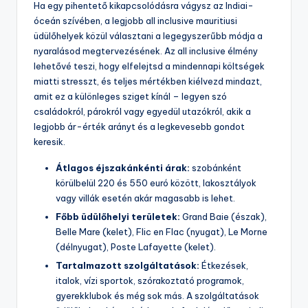
Ha egy pihentető kikapcsolódásra vágysz az Indiai-
óceán szívében, a legjobb all inclusive mauritiusi
üdülőhelyek közül választani a legegyszerűbb módja a
nyaralásod megtervezésének. Az all inclusive élmény
lehetővé teszi, hogy elfelejtsd a mindennapi költségek
miatti stresszt, és teljes mértékben kiélvezd mindazt,
amit ez a különleges sziget kínál – legyen szó
családokról, párokról vagy egyedül utazókról, akik a
legjobb ár-érték arányt és a legkevesebb gondot
keresik.
Átlagos éjszakánkénti árak:
szobánként
körülbelül 220 és 550 euró között, lakosztályok
vagy villák esetén akár magasabb is lehet.
Főbb üdülőhelyi területek:
Grand Baie (észak),
Belle Mare (kelet), Flic en Flac (nyugat), Le Morne
(délnyugat), Poste Lafayette (kelet).
Tartalmazott szolgáltatások:
Étkezések,
italok, vízi sportok, szórakoztató programok,
gyerekklubok és még sok más. A szolgáltatások