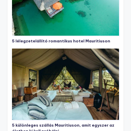
5 lélegzetelállító romantikus hotel Mauritiuson
5 különleges szállás Mauritiuson, amit egyszer az