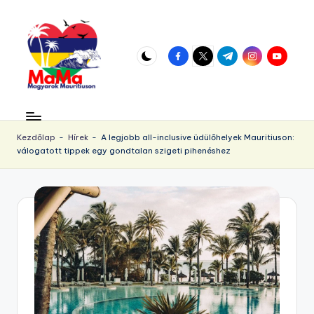
Skip
to
facebook.com
twitter.com
t.me
instagram.com
youtube.
content
M
Vár
az
a
örökös
Kezdőlap
-
Hírek
-
A legjobb all-inclusive üdülőhelyek Mauritiuson:
u
válogatott tippek egy gondtalan szigeti pihenéshez
napsütés!
ri
ti
u
s.
h
u