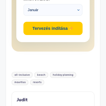
Tervezés indítása
Tags:
all-inclusive
beach
holiday planning
mauritius
resorts
Judit