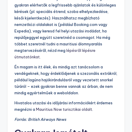
gyakran elérhetők a legfrissebb ajánlatok és különleges
kérések (pl. speciális étrend, szoba elhelyezkedése,
késői kijelentkezés). Használhatsz megbízható
nemzetközi oldalakat is (például Booking.com vagy
Expedia), vagy keresd fel helyi utazási irodádat, ha
repülőjeggyel együtt szeretnéd a csomagot. Ha még
többet szeretnél tudni a mauritiusi álomnyaralás
megtervezéséről, nézd meg
lépésről lépésre
útmutatónkat
.
Én magam is itt élek, és mindig azt tanácsolom a
vendégeknek, hogy érdeklődjenek a szezonális extrákról,
például lagúna hajókirándulásról vagy vezetett snorkel
túráról – ezek gyakran benne vannak az árban, de nem
mindig egyértelműek a weboldalon.
Hivatalos utazási és időjárási információkért érdemes
megnézni a
Mauritius Now turisztikai oldalt
.
Forrás: British Airways News