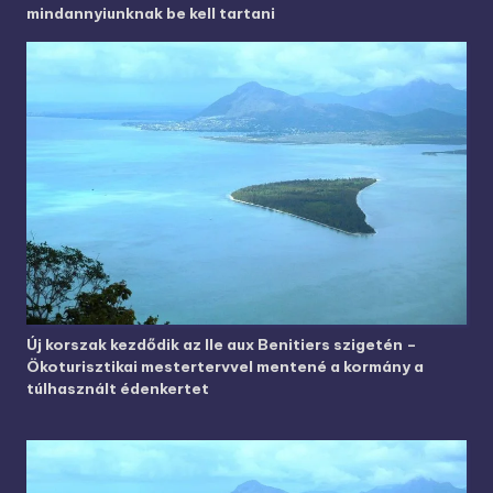
mindannyiunknak be kell tartani
Új korszak kezdődik az Ile aux Benitiers szigetén –
Ökoturisztikai mestertervvel mentené a kormány a
túlhasznált édenkertet