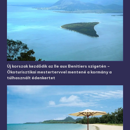
Új korszak kezdődik az Ile aux Benitiers szigetén –
Ökoturisztikai mestertervvel mentené a kormány a
túlhasznált édenkertet