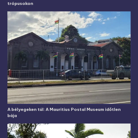
trópusokon
A bélyegeken túl: A Mauritius Postal Museum időtlen
bája