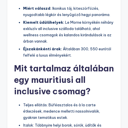
Miért válaszd:
Ikonikus táj, kiteszörfözés,
nyugodtabb légkör és lenyűgöző hegyi panoráma.
Kiemelt üdülőhelyek:
Le Morne környékén néhány
exkluzív all inclusive szálloda található, ahol
wellness csomagok és kalandos kirándulások is az
árban vannak.
Éjszakánkénti árak:
Általában 300, 550 eurótól
felfelé a luxus élményekért.
Mit tartalmaz általában
egy mauritiusi all
inclusive csomag?
Teljes ellátás: Büféasztalos és à la carte
étkezések, medence melletti nassolnivalók,
gyakran tematikus estek.
Italok: Többnyire helyi borok, sörök, üdítők és