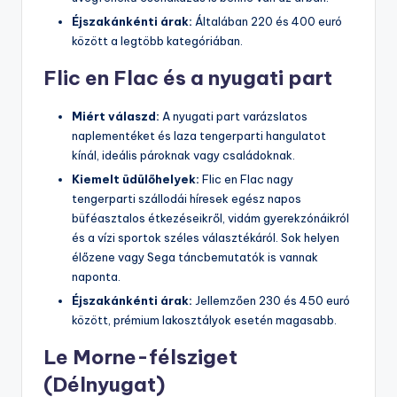
Éjszakánkénti árak:
Általában 220 és 400 euró
között a legtöbb kategóriában.
Flic en Flac és a nyugati part
Miért válaszd:
A nyugati part varázslatos
naplementéket és laza tengerparti hangulatot
kínál, ideális pároknak vagy családoknak.
Kiemelt üdülőhelyek:
Flic en Flac nagy
tengerparti szállodái híresek egész napos
büféasztalos étkezéseikről, vidám gyerekzónáikról
és a vízi sportok széles választékáról. Sok helyen
élőzene vagy Sega táncbemutatók is vannak
naponta.
Éjszakánkénti árak:
Jellemzően 230 és 450 euró
között, prémium lakosztályok esetén magasabb.
Le Morne-félsziget
(Délnyugat)