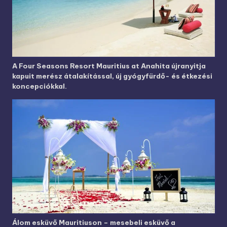
A Four Seasons Resort Mauritius at Anahita újranyitja
kapuit merész átalakítással, új gyógyfürdő- és étkezési
koncepciókkal.
Álom esküvő Mauritiuson – mesebeli esküvő a