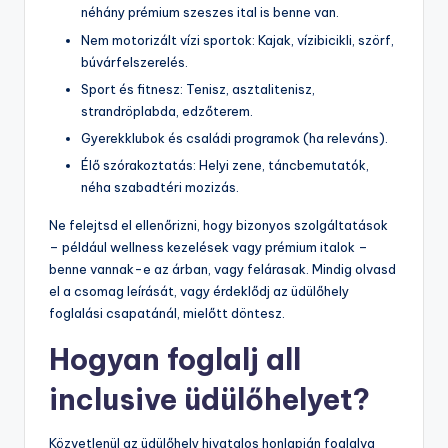
néhány prémium szeszes ital is benne van.
Nem motorizált vízi sportok: Kajak, vízibicikli, szörf,
búvárfelszerelés.
Sport és fitnesz: Tenisz, asztalitenisz,
strandröplabda, edzőterem.
Gyerekklubok és családi programok (ha releváns).
Élő szórakoztatás: Helyi zene, táncbemutatók,
néha szabadtéri mozizás.
Ne felejtsd el ellenőrizni, hogy bizonyos szolgáltatások
– például wellness kezelések vagy prémium italok –
benne vannak-e az árban, vagy felárasak. Mindig olvasd
el a csomag leírását, vagy érdeklődj az üdülőhely
foglalási csapatánál, mielőtt döntesz.
Hogyan foglalj all
inclusive üdülőhelyet?
Közvetlenül az üdülőhely hivatalos honlapján foglalva