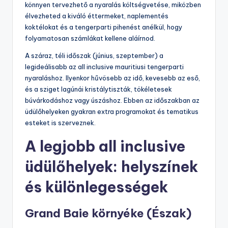
könnyen tervezhető a nyaralás költségvetése, miközben
élvezheted a kiváló éttermeket, naplementés
koktélokat és a tengerparti pihenést anélkül, hogy
folyamatosan számlákat kellene aláírnod.
A száraz, téli időszak (június, szeptember) a
legideálisabb az all inclusive mauritiusi tengerparti
nyaraláshoz. Ilyenkor hűvösebb az idő, kevesebb az eső,
és a sziget lagúnái kristálytiszták, tökéletesek
búvárkodáshoz vagy úszáshoz. Ebben az időszakban az
üdülőhelyeken gyakran extra programokat és tematikus
esteket is szerveznek.
A legjobb all inclusive
üdülőhelyek: helyszínek
és különlegességek
Grand Baie környéke (Észak)