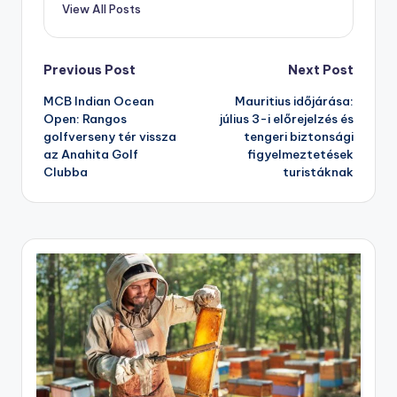
View All Posts
Post
Previous Post
Next Post
MCB Indian Ocean
Mauritius időjárása:
navigation
Open: Rangos
július 3-i előrejelzés és
golfverseny tér vissza
tengeri biztonsági
az Anahita Golf
figyelmeztetések
Clubba
turistáknak