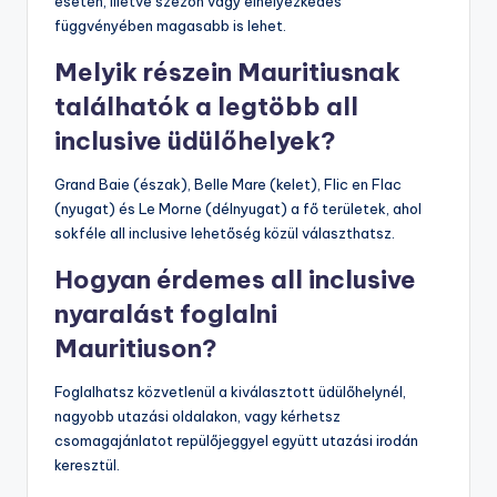
esetén, illetve szezon vagy elhelyezkedés
függvényében magasabb is lehet.
Melyik részein Mauritiusnak
találhatók a legtöbb all
inclusive üdülőhelyek?
Grand Baie (észak), Belle Mare (kelet), Flic en Flac
(nyugat) és Le Morne (délnyugat) a fő területek, ahol
sokféle all inclusive lehetőség közül választhatsz.
Hogyan érdemes all inclusive
nyaralást foglalni
Mauritiuson?
Foglalhatsz közvetlenül a kiválasztott üdülőhelynél,
nagyobb utazási oldalakon, vagy kérhetsz
csomagajánlatot repülőjeggyel együtt utazási irodán
keresztül.