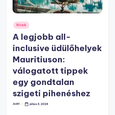
Posted
Hírek
in
A legjobb all-
inclusive üdülőhelyek
Mauritiuson:
válogatott tippek
egy gondtalan
szigeti pihenéshez
Judit
július 3, 2026
Posted
by