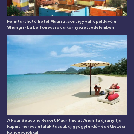
Fenntartható hotel Mauritiuson: így válik példává a
Shangri-La Le Touessrok a környezetvédelemben
A Four Seasons Resort Mauritius at Anahita újranyitja
kapuit merész átalakítással, új gyógyfürdő- és étkezési
koncepciókkal.