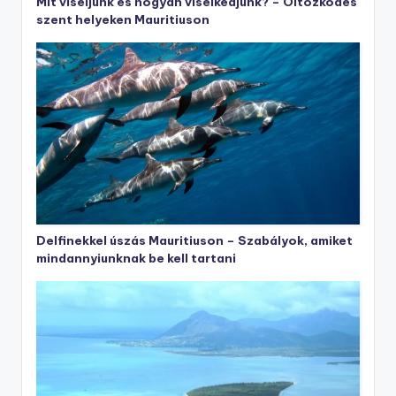
Mit viseljünk és hogyan viselkedjünk? – Öltözködés
szent helyeken Mauritiuson
Delfinekkel úszás Mauritiuson – Szabályok, amiket
mindannyiunknak be kell tartani