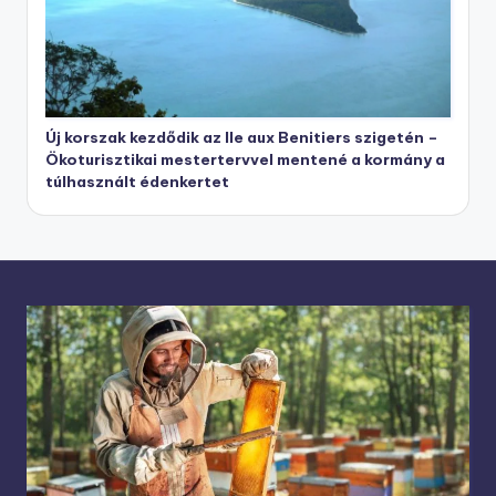
Új korszak kezdődik az Ile aux Benitiers szigetén –
Ökoturisztikai mestertervvel mentené a kormány a
túlhasznált édenkertet