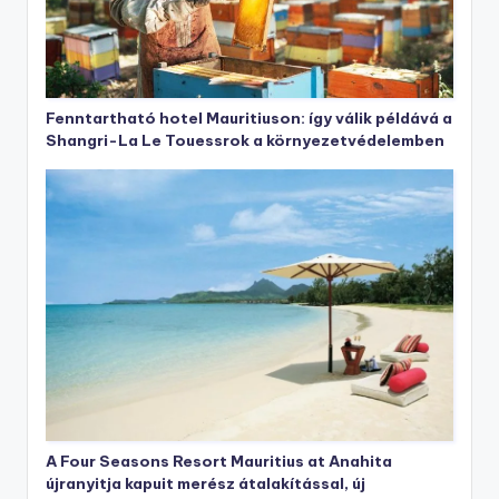
Fenntartható hotel Mauritiuson: így válik példává a
Shangri-La Le Touessrok a környezetvédelemben
A Four Seasons Resort Mauritius at Anahita
újranyitja kapuit merész átalakítással, új