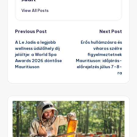
View All Posts
Post
Previous Post
Next Post
A Le Jadis a legjobb
Erős hullámzásra és
navigation
wellness üdülőhely díj
viharos szélre
jelöltje: a World Spa
figyelmeztetnek
Awards 2026 döntőse
Mauritiuson: időjárás-
Mauritiuson
előrejelzés július 7-8-
ra