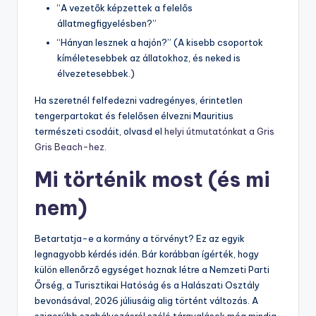
“A vezetők képzettek a felelős
állatmegfigyelésben?”
“Hányan lesznek a hajón?” (A kisebb csoportok
kíméletesebbek az állatokhoz, és neked is
élvezetesebbek.)
Ha szeretnél felfedezni vadregényes, érintetlen
tengerpartokat és felelősen élvezni Mauritius
természeti csodáit, olvasd el
helyi útmutatónkat a Gris
Gris Beach-hez
.
Mi történik most (és mi
nem)
Betartatja-e a kormány a törvényt? Ez az egyik
legnagyobb kérdés idén. Bár korábban ígérték, hogy
külön ellenőrző egységet hoznak létre a Nemzeti Parti
Őrség, a Turisztikai Hatóság és a Halászati Osztály
bevonásával, 2026 júliusáig alig történt változás. A
szigorúbb szabályozásról szóló tárgyalások még mindig