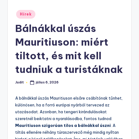
Posted
Hírek
in
Bálnákkal úszás
Mauritiuson: miért
tiltott, és mit kell
tudniuk a turistáknak
Judit
július 6, 2026
Posted
by
A bálnákkal úszás Mauritiuson elsőre csábítónak tűnhet,
különösen, ha a forró európai nyárból tervezed az
utazásodat. Azonban, ha tengeri kirándulásokat
szeretnél beiktatni a nyaralásodba, fontos tudnod:
Mauritiuson szigorúan tilos a bálnákkal úszni
. A
tiltás ellenére néhány túraszervező még mindig nyíltan