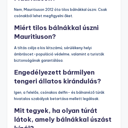
Nem, Mauritiuson 2012 óta tilos bálnákkal úszni. Csak
csónakból lehet megfigyelni őket.
Miért tilos bálnákkal úszni
Mauritiuson?
A tiltás célja a kis létszámú, sérülékeny helyi
ámbráscet-populáció védelme, valamint a turisták
biztonságának garantálása.
Engedélyezett bármilyen
tengeri állatos kirándulás?
Igen, a felelős, csónakos delfin- és bálnanéző túrák
hivatalos szabályok betartása mellett legálisak.
Mit tegyek, ha olyan túrát
látok, amely bálnákkal úszást