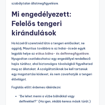
szabálytalan állatmegfigyelésre.
Mi engedélyezett:
Felelős tengeri
kirándulások
Ha közelről szeretnéd látni a tengeri emlősöket, ne
aggódj, Mauritius továbbra is az Indiai-óceán egyik
legjobb helye az
etikus bálna- és delfinmegfigyelésre
.
Nyugodtan csatlakozhatsz egy engedéllyel rendelkező
hajós túrához, ahol biztonságos távolságból figyelheted
meg az állatokat. A szolgáltatóknak be kell tartaniuk
egy magatartási kódexet, és nem zavarhatják a tengeri
élővilágot.
Foglalás előtt érdemes rákérdezni:
“Be lehet menni a vízbe bálnákkal vagy
delfinekkel?” (Ha igen, inkább keress másik túrát.)