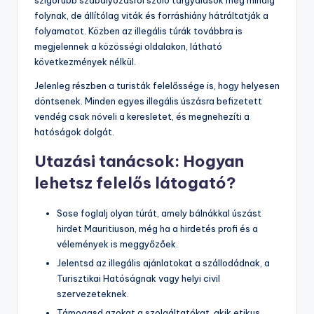
folynak, de állítólag viták és forráshiány hátráltatják a
folyamatot. Közben az illegális túrák továbbra is
megjelennek a közösségi oldalakon, látható
következmények nélkül.
Jelenleg részben a turisták felelőssége is, hogy helyesen
döntsenek. Minden egyes illegális úszásra befizetett
vendég csak növeli a keresletet, és megnehezíti a
hatóságok dolgát.
Utazási tanácsok: Hogyan
lehetsz felelős látogató?
Sose foglalj olyan túrát, amely bálnákkal úszást
hirdet Mauritiuson, még ha a hirdetés profi és a
vélemények is meggyőzőek.
Jelentsd az illegális ajánlatokat a szállodádnak, a
Turisztikai Hatóságnak vagy helyi civil
szervezeteknek.
Támogasd azokat a szolgáltatókat, akik etikus