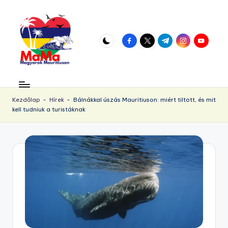
Skip
to
facebook.com
twitter.com
t.me
instagram.com
youtube.
content
M
Vár
az
a
örökös
Kezdőlap
-
Hírek
-
Bálnákkal úszás Mauritiuson: miért tiltott, és mit
u
kell tudniuk a turistáknak
napsütés!
ri
ti
u
s.
h
u