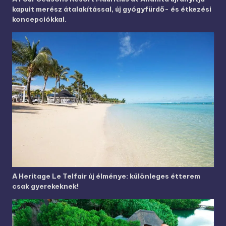
kapuit merész átalakítással, új gyógyfürdő- és étkezési
koncepciókkal.
A Heritage Le Telfair új élménye: különleges étterem
csak gyerekeknek!