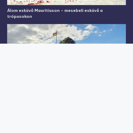
Álom esküvő Mauritiuson – mesebeli esküvő a
trópusokon
A bélyegeken túl: A Mauritius Postal Museum időtlen
bája