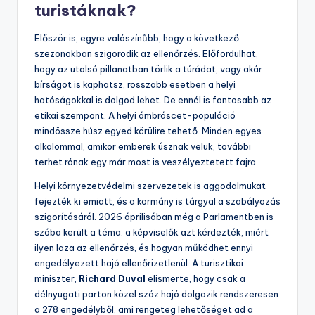
turistáknak?
Először is, egyre valószínűbb, hogy a következő
szezonokban szigorodik az ellenőrzés. Előfordulhat,
hogy az utolsó pillanatban törlik a túrádat, vagy akár
bírságot is kaphatsz, rosszabb esetben a helyi
hatóságokkal is dolgod lehet. De ennél is fontosabb az
etikai szempont. A helyi ámbráscet-populáció
mindössze húsz egyed körülire tehető. Minden egyes
alkalommal, amikor emberek úsznak velük, további
terhet rónak egy már most is veszélyeztetett fajra.
Helyi környezetvédelmi szervezetek is aggodalmukat
fejezték ki emiatt, és a kormány is tárgyal a szabályozás
szigorításáról. 2026 áprilisában még a Parlamentben is
szóba került a téma: a képviselők azt kérdezték, miért
ilyen laza az ellenőrzés, és hogyan működhet ennyi
engedélyezett hajó ellenőrizetlenül. A turisztikai
miniszter,
Richard Duval
elismerte, hogy csak a
délnyugati parton közel száz hajó dolgozik rendszeresen
a 278 engedélyből, ami rengeteg lehetőséget ad a