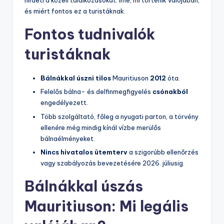
hirdeti a közeli találkozásokat. Íme, mi történik valójában,
és miért fontos ez a turistáknak.
Fontos tudnivalók
turistáknak
Bálnákkal úszni tilos
Mauritiuson
2012
óta.
Felelős bálna- és delfinmegfigyelés
csónakból
engedélyezett.
Több szolgáltató, főleg a nyugati parton, a törvény
ellenére még mindig kínál vízbe merülős
bálnaélményeket.
Nincs hivatalos ütemterv
a szigorúbb ellenőrzés
vagy szabályozás bevezetésére 2026. júliusig.
Bálnákkal úszás
Mauritiuson: Mi legális