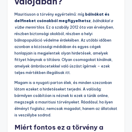
valójában?
Mauritiuson a törvény egyértelmű: míg
bálnákat és
delfineket csónakból megfigyelhetsz
,
bálnákkal a
vízbe menni
tilos. Ez a szabály 2012 óta van érvényben,
részben biztonsági okokból, részben a helyi
bálnapopuláció védelme érdekében. Az utóbbi időben
azonban a közösségi médiában és egyes cégek
honlapjain is megjelentek olyan hirdetések, amelyek
fittyet hánynak a tiltásra. Olyan csomagokat kínálnak,
amelyek ámbráscetekkel való úszást ígérnek – ezek
teljes mértékben illegálisak itt.
Magam is a nyugati parton élek, és minden szezonban
látom ezeket a hirdetéseket terjedni. A valóság:
bármilyen csábítóan is néznek ki ezek a túrák online,
megszegik a mauritiusi törvényeket. Ráadásul, ha ilyen
élményt foglalsz, nemcsak magadat, hanem az állatokat
is veszélybe sodrod.
Miért fontos ez a törvény a