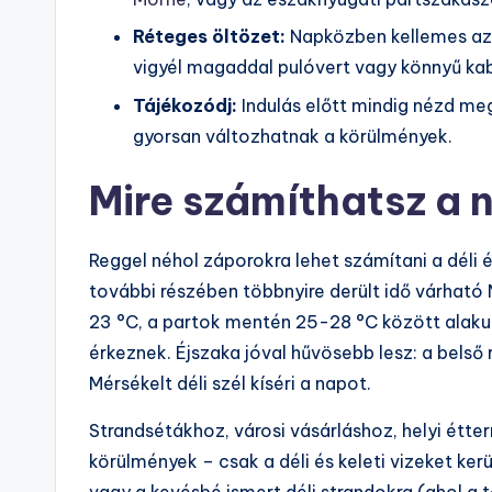
Réteges öltözet:
Napközben kellemes az i
vigyél magaddal pulóvert vagy könnyű ka
Tájékozódj:
Indulás előtt mindig nézd meg 
gyorsan változhatnak a körülmények.
Mire számíthatsz a 
Reggel néhol záporokra lehet számítani a déli
további részében többnyire derült idő várható 
23 °C, a partok mentén 25-28 °C között alakul
érkeznek. Éjszaka jóval hűvösebb lesz: a belső
Mérsékelt déli szél kíséri a napot.
Strandsétákhoz, városi vásárláshoz, helyi étte
körülmények – csak a déli és keleti vizeket ker
vagy a kevésbé ismert déli strandokra (ahol a 