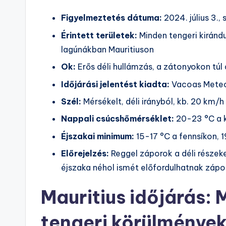
Figyelmeztetés dátuma:
2024. július 3.,
Érintett területek:
Minden tengeri kirándul
lagúnákban Mauritiuson
Ok:
Erős déli hullámzás, a zátonyokon túl
Időjárási jelentést kiadta:
Vacoas Meteo
Szél:
Mérsékelt, déli irányból, kb. 20 km/h
Nappali csúcshőmérséklet:
20-23 °C a k
Éjszakai minimum:
15-17 °C a fennsíkon, 
Előrejelzés:
Reggel záporok a déli részek
éjszaka néhol ismét előfordulhatnak záp
Mauritius időjárás: 
tengeri körülménye