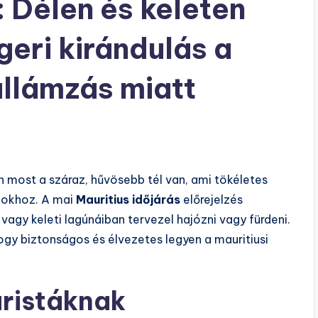
: Délen és keleten
geri kirándulás a
llámzás miatt
 most a száraz, hűvösebb tél van, ami tökéletes
mokhoz. A mai
Mauritius időjárás
előrejelzés
 vagy keleti lagúnáiban tervezel hajózni vagy fürdeni.
ogy biztonságos és élvezetes legyen a mauritiusi
uristáknak