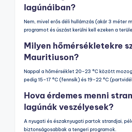
lagúnáiban?
Nem, mivel erős déli hullámzás (akár 3 méter 
programot és úszást kerülni kell ezeken a terül
Milyen hőmérsékletekre s
Mauritiuson?
Nappal a hőmérséklet 20–23 °C között mozog a
pedig 15–17 °C (fennsík) és 19–22 °C (partvidé
Hova érdemes menni strando
lagúnák veszélyesek?
A nyugati és északnyugati partok strandjai, pé
biztonságosabbak a tengeri programok.