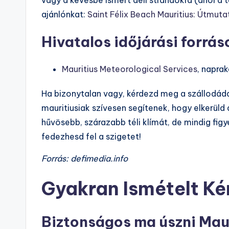
ajánlónkat:
Saint Félix Beach Mauritius: Útmuta
Hivatalos időjárási forrás
Mauritius Meteorological Services
, naprak
Ha bizonytalan vagy, kérdezd meg a szállodádat
mauritiusiak szívesen segítenek, hogy elkerüld
hűvösebb, szárazabb téli klímát, de mindig figy
fedezhesd fel a szigetet!
Forrás: defimedia.info
Gyakran Ismételt K
Biztonságos ma úszni Mauri