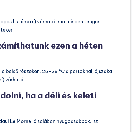
magas hullámok) várható, ma minden tengeri
eteken.
zámíthatunk ezen a héten
 belső részeken, 25–28 °C a partoknál, éjszaka
k) várható.
lni, ha a déli és keleti
ldául Le Morne, általában nyugodtabbak, itt