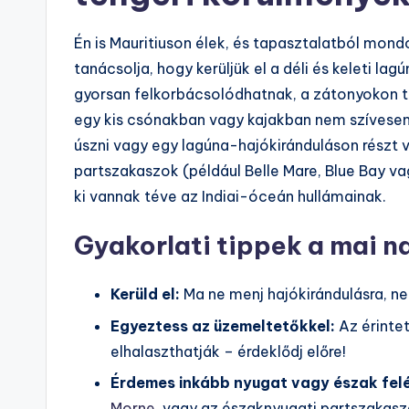
Én is Mauritiuson élek, és tapasztalatból mon
tanácsolja, hogy kerüljük el a déli és keleti l
gyorsan felkorbácsolódhatnak, a zátonyokon t
egy kis csónakban vagy kajakban nem szívese
úszni vagy egy lagúna-hajókiránduláson részt ven
partszakaszok (például Belle Mare, Blue Bay v
ki vannak téve az Indiai-óceán hullámainak.
Gyakorlati tippek a mai n
Kerüld el:
Ma ne menj hajókirándulásra, ne 
Egyeztess az üzemeltetőkkel:
Az érintet
elhalaszthatják – érdeklődj előre!
Érdemes inkább nyugat vagy észak felé
Morne
, vagy az északnyugati partszakasz