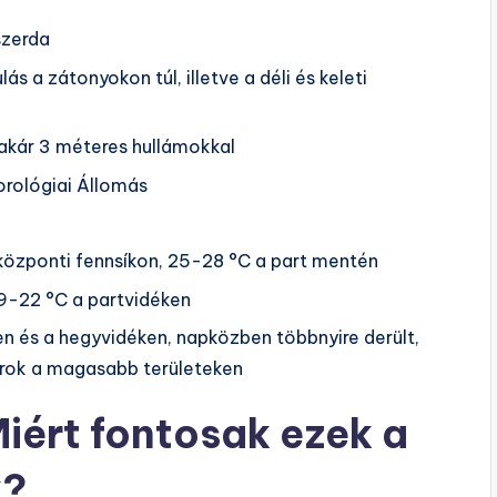
 szerda
ás a zátonyokon túl, illetve a déli és keleti
 akár 3 méteres hullámokkal
rológiai Állomás
özponti fennsíkon, 25-28 °C a part mentén
19-22 °C a partvidéken
en és a hegyvidéken, napközben többnyire derült,
orok a magasabb területeken
Miért fontosak ezek a
k?