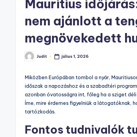
Mauritius időjárás
nem ajánlott a ten
megnövekedett hu
július 1, 2026
Judit
Posted
by
Miközben Európában tombol a nyár, Mauritiuson
időszak a napozáshoz és a szabadtéri progra
azonban óvatosságra int, főleg ha a sziget déli
Íme, mire érdemes figyelniük a látogatóknak, h
tartózkodás.
Fontos tudnivalók t