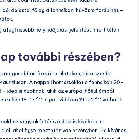
dő, de este, főleg a fennsíkon, hűvösre fordulhat –
bátot.
a legfrissebb helyi időjárás-jelentést, mert télen
nap további részében?
 és magasabban fekvő területeken, de a szerda
Mauritiuson. A nappali hőmérséklet a fennsíkon 20-
 – ideális azoknak, akik az európai hőhullámból
 részeken 15-17 °C, a partvidéken 19-22 °C várható.
rmekhez vagy akár túrázáshoz is kiválóak a
üld el, ahol figyelmeztetés van érvényben. Ha kíváncsi
tenger állapota mindig kulcsfontosságú), olvasd el