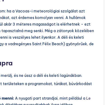
dom: ha a Vacoas-i meteorológiai szolgálat azt
agúnákat, azt érdemes komolyan venni. A hullámok
úl akár 3 méteres magasságot is elérhetnek – ezt
n tapasztalná meg senki. Még a zátonyok közelében
ni is veszélyes lehet ilyenkor. A déli és keleti
agy a vadregényes Saint Félix Beach) gyönyörűek, de
apra
merülj, és ne ússz a déli és keleti lagúnákban.
t területeken a programokat, túrákat, búvárkodást
 menni:
A nyugati part strandjai, mint például a
Le
ok általában nyugodtabbak ilyen időben.