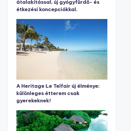
átalakítással, új gyógyfürdő- és
étkezési koncepciókkal.
A Heritage Le Telfair új élménye:
különleges étterem csak
gyerekeknek!