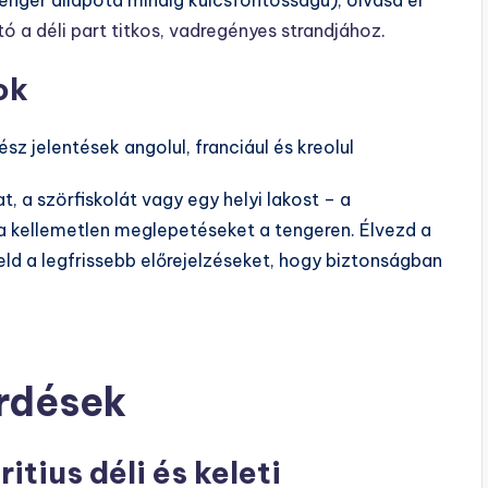
tó a déli part titkos, vadregényes strandjához
.
ok
ész jelentések angolul, franciául és kreolul
, a szörfiskolát vagy egy helyi lakost – a
 a kellemetlen meglepetéseket a tengeren. Élvezd a
eld a legfrissebb előrejelzéseket, hogy biztonságban
érdések
tius déli és keleti