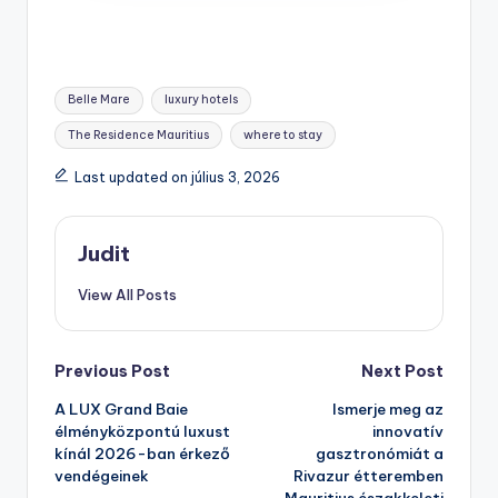
Tags:
Belle Mare
luxury hotels
The Residence Mauritius
where to stay
Last updated on július 3, 2026
Judit
View All Posts
Post
Previous Post
Next Post
A LUX Grand Baie
Ismerje meg az
navigation
élményközpontú luxust
innovatív
kínál 2026-ban érkező
gasztronómiát a
vendégeinek
Rivazur étteremben