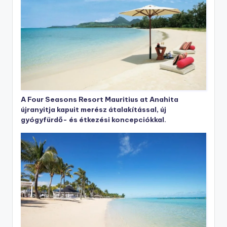
A Four Seasons Resort Mauritius at Anahita
újranyitja kapuit merész átalakítással, új
gyógyfürdő- és étkezési koncepciókkal.