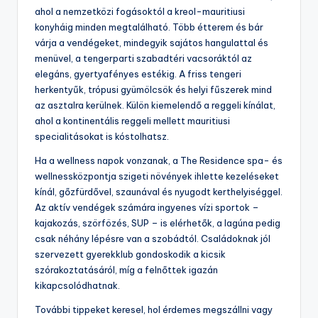
ahol a nemzetközi fogásoktól a kreol-mauritiusi
konyháig minden megtalálható. Több étterem és bár
várja a vendégeket, mindegyik sajátos hangulattal és
menüvel, a tengerparti szabadtéri vacsoráktól az
elegáns, gyertyafényes estékig. A friss tengeri
herkentyűk, trópusi gyümölcsök és helyi fűszerek mind
az asztalra kerülnek. Külön kiemelendő a reggeli kínálat,
ahol a kontinentális reggeli mellett mauritiusi
specialitásokat is kóstolhatsz.
Ha a wellness napok vonzanak, a The Residence spa- és
wellnessközpontja szigeti növények ihlette kezeléseket
kínál, gőzfürdővel, szaunával és nyugodt kerthelyiséggel.
Az aktív vendégek számára ingyenes vízi sportok –
kajakozás, szörfözés, SUP – is elérhetők, a lagúna pedig
csak néhány lépésre van a szobádtól. Családoknak jól
szervezett gyerekklub gondoskodik a kicsik
szórakoztatásáról, míg a felnőttek igazán
kikapcsolódhatnak.
További tippeket keresel, hol érdemes megszállni vagy