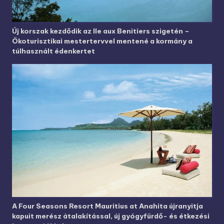
Új korszak kezdődik az Ile aux Benitiers szigetén –
Ökoturisztikai mestertervvel mentené a kormány a
túlhasznált édenkertet
A Four Seasons Resort Mauritius at Anahita újranyitja
kapuit merész átalakítással, új gyógyfürdő- és étkezési