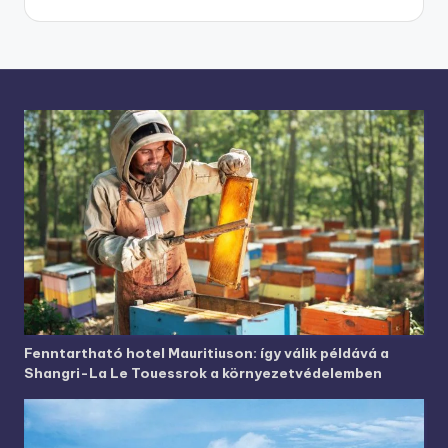
Fenntartható hotel Mauritiuson: így válik példává a
Shangri-La Le Touessrok a környezetvédelemben