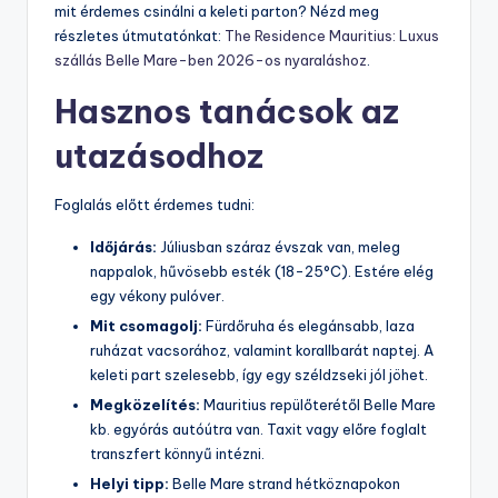
mit érdemes csinálni a keleti parton? Nézd meg
részletes útmutatónkat:
The Residence Mauritius: Luxus
szállás Belle Mare-ben 2026-os nyaraláshoz
.
Hasznos tanácsok az
utazásodhoz
Foglalás előtt érdemes tudni:
Időjárás:
Júliusban száraz évszak van, meleg
nappalok, hűvösebb esték (18-25°C). Estére elég
egy vékony pulóver.
Mit csomagolj:
Fürdőruha és elegánsabb, laza
ruházat vacsorához, valamint korallbarát naptej. A
keleti part szelesebb, így egy széldzseki jól jöhet.
Megközelítés:
Mauritius repülőterétől Belle Mare
kb. egyórás autóútra van. Taxit vagy előre foglalt
transzfert könnyű intézni.
Helyi tipp:
Belle Mare strand hétköznapokon