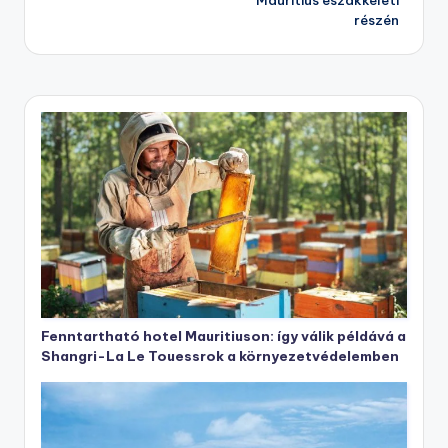
Mauritius északkeleti
részén
Fenntartható hotel Mauritiuson: így válik példává a
Shangri-La Le Touessrok a környezetvédelemben