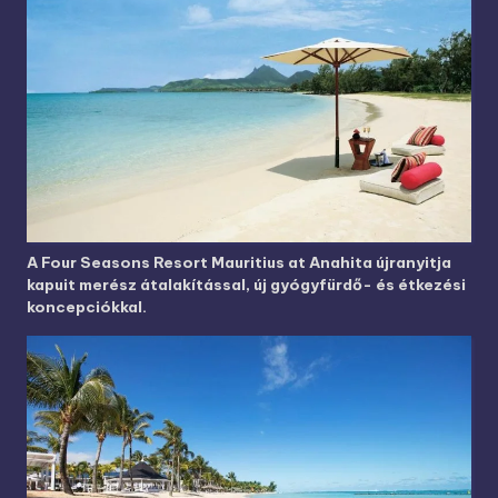
A Four Seasons Resort Mauritius at Anahita újranyitja
kapuit merész átalakítással, új gyógyfürdő- és étkezési
koncepciókkal.