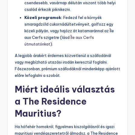
csendesebb, vasárnap délután viszont több helyi
család érkezik piknikezni.
Közeli programok:
Fedezd fel a környék
smaragdzöld cukornádültetvényeit, golfozz egy
közeli pályán, vagy hajózz át katamaránnal az Île
aux Cerfs szigetre (lásd
Île aux Cerfs
útmutatónkat
).
A legjobb árakért érdemes közvetlenül a szállodánál
vagy megbízható utazási irodán keresztül foglalni.
Főszezonban, prémium szállodáknál mindenképp ajánlott
előre lefoglalni a szobát.
Miért ideális választás
a
The Residence
Mauritius
?
Ha hófehér homokról, figyelmes kiszolgálásról és igazi
mauritiusi vendégszeretetről álmodsz, a The Residence