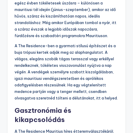
egész évben tökéletesek úszásra – különösen a
mauritiusi tél idején (június-szeptember), amikor az idő
hűvös, száraz és kiszámíthatóan napos, ideális
strandoláshoz. Még amikor Európában tombol a nyár, itt
a száraz évszak a legjobb időszak napozásra,
fürdőzésre és szabadtéri programokra Mauritiuson.
A The Residence-ben a gyarmati stílusú építészet és a
buja trópusi kertek adják meg az alaphangulatot. A
világos, elegáns szobák tágas terasszal vagy erkéllyel
rendelkeznek, tökéletes visszavonulást nyújtva a nap
végén. A vendégek személyre szabott kiszolgálásban,
igazi mauritiusi vendégszeretetben és aprólékos
odafigyelésben részesülnek. Ha egy végtelenített
medence partján vagy a tenger mellett, csendben
olvasgatva szeretnéd tölteni a délutánokat, itt a helyed.
Gasztronómia és
kikapcsolódás
A The Residence Mauritius híres étteremválasztékáról,