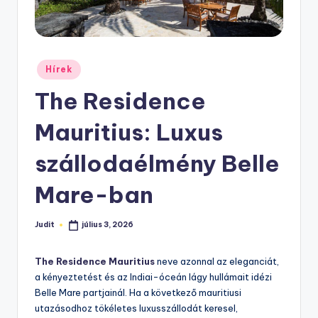
Posted
Hírek
in
The Residence
Mauritius: Luxus
szállodaélmény Belle
Mare-ban
Judit
július 3, 2026
Posted
by
The Residence Mauritius
neve azonnal az eleganciát,
a kényeztetést és az Indiai-óceán lágy hullámait idézi
Belle Mare partjainál. Ha a következő mauritiusi
utazásodhoz tökéletes luxusszállodát keresel,