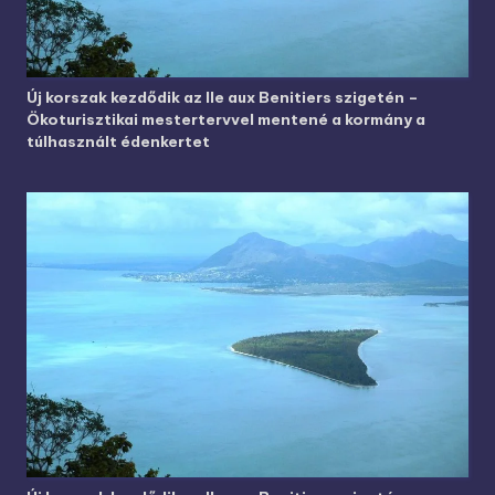
Új korszak kezdődik az Ile aux Benitiers szigetén –
Ökoturisztikai mestertervvel mentené a kormány a
túlhasznált édenkertet