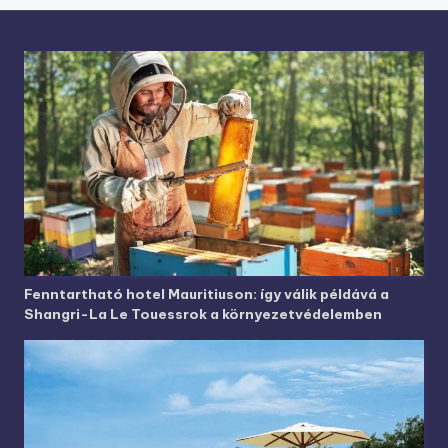
Fenntartható hotel Mauritiuson: így válik példává a
Shangri-La Le Touessrok a környezetvédelemben