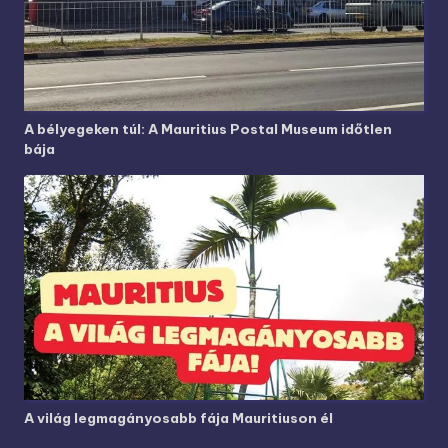
A bélyegeken túl: A Mauritius Postal Museum időtlen
bája
A világ legmagányosabb fája Mauritiuson él