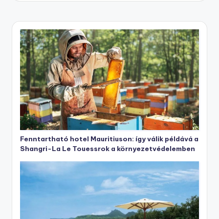
Fenntartható hotel Mauritiuson: így válik példává a
Shangri-La Le Touessrok a környezetvédelemben