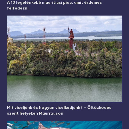
A 10 legélénkebb mauritiusi piac, amit érdemes
felfedezni
Mit viseljünk és hogyan viselkedjünk? – Öltözködés
szent helyeken Mauritiuson