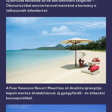
Új korszak kezdődik az Ile aux Benitiers szigetén –
Ökoturisztikai mestertervvel mentené a kormány a
túlhasznált édenkertet
A Four Seasons Resort Mauritius at Anahita újranyitja
kapuit merész átalakítással, új gyógyfürdő- és étkezési
koncepciókkal.