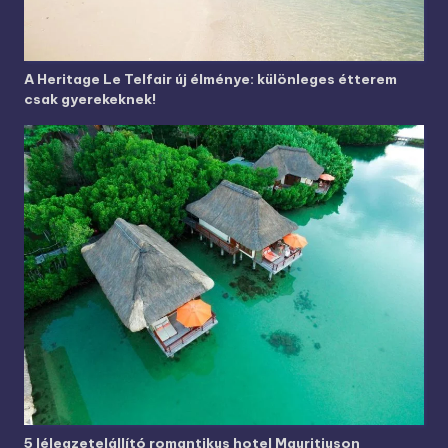
A Heritage Le Telfair új élménye: különleges étterem
csak gyerekeknek!
5 lélegzetelállító romantikus hotel Mauritiuson