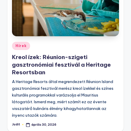
Posted
Hírek
in
Kreol ízek: Réunion-szigeti
gasztronómiai fesztivál a Heritage
Resortsban
A Heritage Resorts által megrendezett Réunion Island
gasztronómiai fesztivál merész kreol ízekkel és színes
kulturális programokkal varázsolja el Mauritius
látogatóit. Ismerd meg, miért számít ez az évente
visszatérő kulináris élmény kihagyhatatlannak az
ínyenc utazók számára.
Judit
április 30, 2026
Posted
by