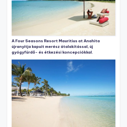
A Four Seasons Resort Mauritius at Anahita
újranyitja kapuit merész átalakítással, új
gyógyfürdő- és étkezési koncepciókkal.