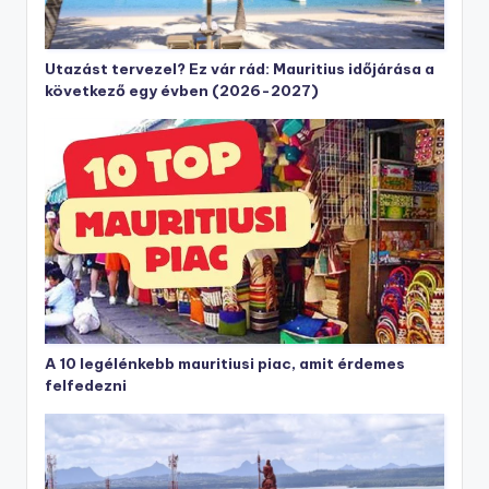
Utazást tervezel? Ez vár rád: Mauritius időjárása a
következő egy évben (2026-2027)
A 10 legélénkebb mauritiusi piac, amit érdemes
felfedezni