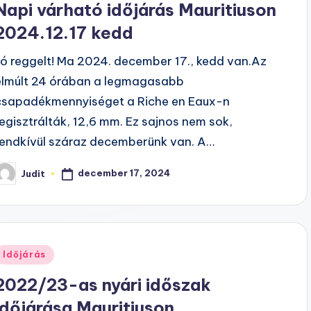
Napi várható időjárás Mauritiuson
2024.12.17 kedd
Jó reggelt! Ma 2024. december 17., kedd van.Az
elmúlt 24 órában a legmagasabb
csapadékmennyiséget a Riche en Eaux-n
regisztrálták, 12,6 mm. Ez sajnos nem sok,
rendkívül száraz decemberünk van. A…
december 17, 2024
Judit
osted
y
Posted
Időjárás
n
2022/23-as nyári időszak
időjárása Mauritiuson