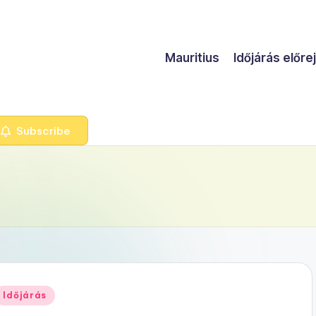
Mauritius
Időjárás előre
Subscribe
Posted
Időjárás
n