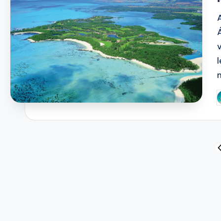
P
b
Bejegyzések
P
P
lapozása