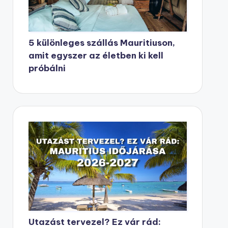
5 különleges szállás Mauritiuson,
amit egyszer az életben ki kell
próbálni
Utazást tervezel? Ez vár rád: