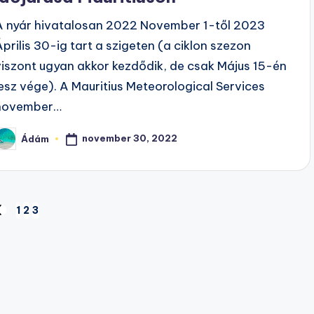
A nyár hivatalosan 2022 November 1-től 2023
Április 30-ig tart a szigeten (a ciklon szezon
viszont ugyan akkor kezdődik, de csak Május 15-én
lesz vége). A Mauritius Meteorological Services
november…
november 30, 2022
Ádám
osted
y
1
2
3
REVIOUS
AGE