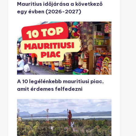
Mauritius időjárása a következő
egy évben (2026-2027)
A 10 legélénkebb mauritiusi piac,
amit érdemes felfedezni