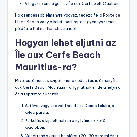
Világszínvonalú golf az Île aux Cerfs Golf Clubban
Ha csendesebb élményre vágysz, fedezd fel a
Poste de
Flacq Beach
vagy a keleti part rejtett gyöngyszemeit,
például a
Palmar Beach
strandot.
Hogyan lehet eljutni az
Île aux Cerfs Beach
Mauritius-ra?
Mivel autómentes sziget, már az odajutás is élmény Île
aux Cerfs Beach Mauritius-ra. Így jutnak el ide a helyiek
és a tapasztalt utazók:
Autóval vagy taxival Trou d’Eau Douce faluba, a
keleti partra.
Parkolás a kijelölt helyen a nyilvános kikötő
közelében.
Menetrend szerinti hajójárat (20-30 percenként),