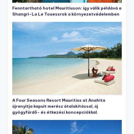
Fenntartható hotel Mauritiuson: így válik példává a
Shangri-La Le Touessrok a környezetvédelemben
A Four Seasons Resort Mauritius at Anahita
újranyitja kapuit merész átalakítással, új
gyógyfürdő- és étkezési koncepciókkal.