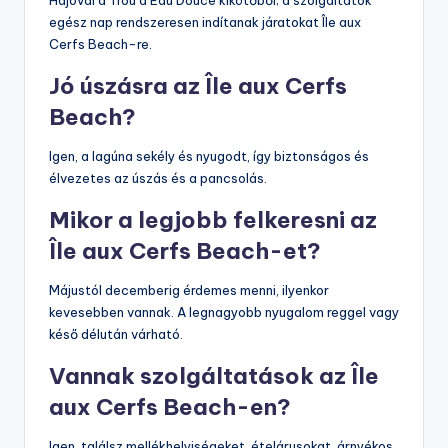
Hajóval a Trou d’Eau Douce kikötőből; a szolgáltatók
egész nap rendszeresen indítanak járatokat Île aux
Cerfs Beach-re.
Jó úszásra az Île aux Cerfs
Beach?
Igen, a lagúna sekély és nyugodt, így biztonságos és
élvezetes az úszás és a pancsolás.
Mikor a legjobb felkeresni az
Île aux Cerfs Beach-et?
Májustól decemberig érdemes menni, ilyenkor
kevesebben vannak. A legnagyobb nyugalom reggel vagy
késő délután várható.
Vannak szolgáltatások az Île
aux Cerfs Beach-en?
Igen, találsz mellékhelyiségeket, ételárusokat, árnyékos