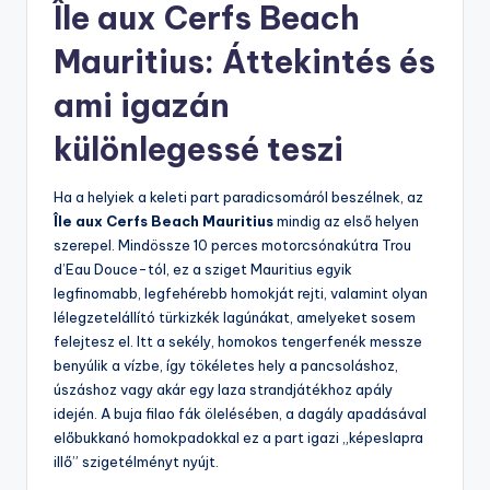
Île aux Cerfs Beach
Mauritius: Áttekintés és
ami igazán
különlegessé teszi
Ha a helyiek a keleti part paradicsomáról beszélnek, az
Île aux Cerfs Beach Mauritius
mindig az első helyen
szerepel. Mindössze 10 perces motorcsónakútra Trou
d’Eau Douce-tól, ez a sziget Mauritius egyik
legfinomabb, legfehérebb homokját rejti, valamint olyan
lélegzetelállító türkizkék lagúnákat, amelyeket sosem
felejtesz el. Itt a sekély, homokos tengerfenék messze
benyúlik a vízbe, így tökéletes hely a pancsoláshoz,
úszáshoz vagy akár egy laza strandjátékhoz apály
idején. A buja filao fák ölelésében, a dagály apadásával
előbukkanó homokpadokkal ez a part igazi „képeslapra
illő” szigetélményt nyújt.