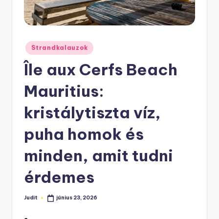
Posted
Strandkalauzok
in
Île aux Cerfs Beach
Mauritius:
kristálytiszta víz,
puha homok és
minden, amit tudni
érdemes
Judit
június 23, 2026
Posted
by