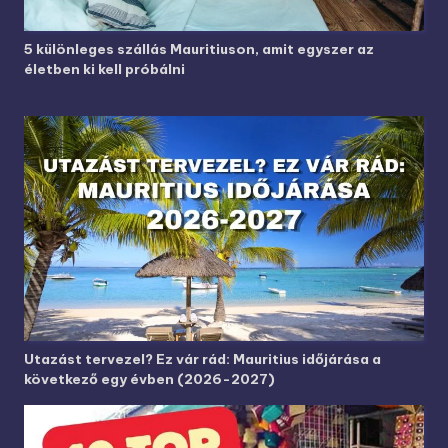
5 különleges szállás Mauritiuson, amit egyszer az
életben ki kell próbálni
Utazást tervezel? Ez vár rád: Mauritius időjárása a
következő egy évben (2026-2027)