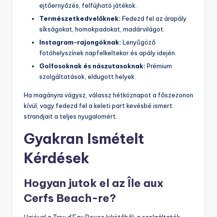
ejtőernyőzés, felfújható játékok.
Természetkedvelőknek:
Fedezd fel az árapály
síkságokat, homokpadokat, madárvilágot.
Instagram-rajongóknak:
Lenyűgöző
fotóhelyszínek napfelkeltekor és apály idején.
Golfosoknak és nászutasoknak:
Prémium
szolgáltatások, eldugott helyek.
Ha magányra vágysz, válassz hétköznapot a főszezonon
kívül, vagy fedezd fel a keleti part kevésbé ismert
strandjait a teljes nyugalomért.
Gyakran Ismételt
Kérdések
Hogyan jutok el az Île aux
Cerfs Beach-re?