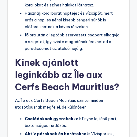
korallokat és színes halakat láthatsz.
Használj korallbarát naptejet és vízicipőt, mert
erős a nap, és néhol kisebb tengeri sünök is
előfordulhatnak a köves részeken.
15 óra után a legtöbb szervezett csoport elhagyja
a szigetet, így szinte magadénak érezheted a
paradicsomot az utolsó hajóig.
Kinek ajánlott
leginkább az Île aux
Cerfs Beach Mauritius?
Az Île aux Cerfs Beach Mauritius szinte minden
utazótípusnak megfelel, de különösen:
Családoknak gyerekekkel:
Enyhe lejtésű part,
biztonságos fürdőzés.
Aktív pároknak és barátoknak:
Vízisportok,