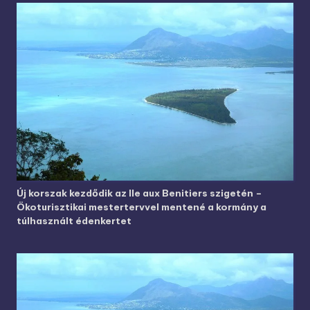
Új korszak kezdődik az Ile aux Benitiers szigetén –
Ökoturisztikai mestertervvel mentené a kormány a
túlhasznált édenkertet