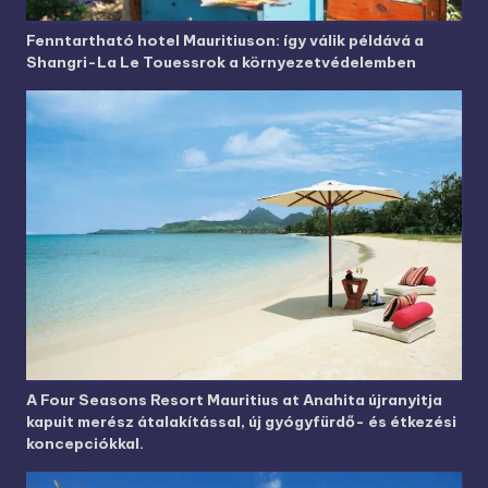
Fenntartható hotel Mauritiuson: így válik példává a
Shangri-La Le Touessrok a környezetvédelemben
A Four Seasons Resort Mauritius at Anahita újranyitja
kapuit merész átalakítással, új gyógyfürdő- és étkezési
koncepciókkal.