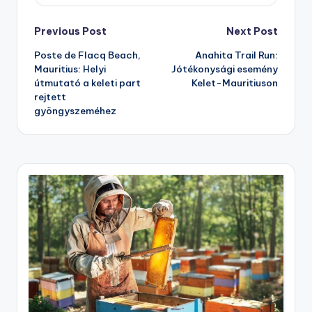
Post
Previous Post
Next Post
Poste de Flacq Beach,
Anahita Trail Run:
navigation
Mauritius: Helyi
Jótékonysági esemény
útmutató a keleti part
Kelet-Mauritiuson
rejtett
gyöngyszeméhez