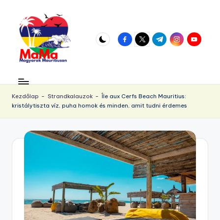
Skip
to
facebook.com
twitter.com
t.me
instagram.com
youtube.
content
M
Vár
az
a
örökös
Kezdőlap
-
Strandkalauzok
-
Île aux Cerfs Beach Mauritius:
u
kristálytiszta víz, puha homok és minden, amit tudni érdemes
napsütés!
ri
ti
u
s.
h
u