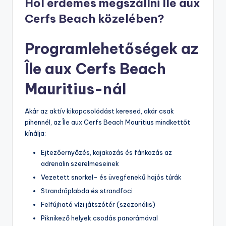
Hol érdemes megszállni Île aux
Cerfs Beach közelében?
Programlehetőségek az
Île aux Cerfs Beach
Mauritius-nál
Akár az aktív kikapcsolódást keresed, akár csak
pihennél, az Île aux Cerfs Beach Mauritius mindkettőt
kínálja:
Ejtezőernyőzés, kajakozás és fánkozás az
adrenalin szerelmeseinek
Vezetett snorkel- és üvegfenekű hajós túrák
Strandröplabda és strandfoci
Felfújható vízi játszótér (szezonális)
Piknikező helyek csodás panorámával