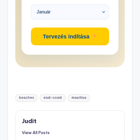
Tervezés indítása
Tags:
beaches
east-coast
mauritius
Judit
View All Posts