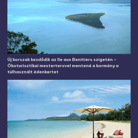
Új korszak kezdődik az Ile aux Benitiers szigetén –
Ökoturisztikai mestertervvel mentené a kormány a
túlhasznált édenkertet