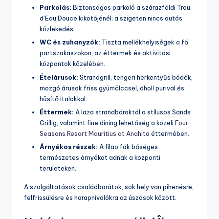
Parkolás:
Biztonságos parkoló a szárazföldi Trou
d’Eau Douce kikötőjénél; a szigeten nincs autós
közlekedés.
WC és zuhanyzók:
Tiszta mellékhelyiségek a fő
partszakaszokon, az éttermek és aktivitási
központok közelében.
Ételárusok:
Strandgrill, tengeri herkentyűs bódék,
mozgó árusok friss gyümölccsel, dholl purival és
hűsítő italokkal.
Éttermek:
A laza strandbároktól a stílusos Sands
Grillig, valamint fine dining lehetőség a közeli
Four
Seasons Resort Mauritius at Anahita
éttermében.
Árnyékos részek:
A filao fák bőséges
természetes árnyékot adnak a központi
területeken.
A szolgáltatások családbarátok, sok hely van pihenésre,
felfrissülésre és harapnivalókra az úszások között.