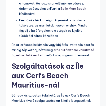
a homokot. Ha igazi snorkelélményre vágysz,
érdemes összehasonlítani a
Belle Mare Beach
kínálatával.
Fürdőzés biztonsága:
Gyerekek számára is
tökéletes; az áramlatok nagyon enyhék. Mindig
figyelj a hajóforgalomra a stégek és kijelölt
fürdőzési zónák közelében.
Ritka, erősebb hullámzás vagy időjárás-változás esetén
mindig tájékozódj, nézd meg
erős hullámzásra vonatkozó
figyelmeztetéseinket
mielőtt vízi programot tervezel.
Szolgáltatások az Île
aux Cerfs Beach
Mauritius-nál
Bár egy kis szigeten található, az Île aux Cerfs Beach
Mauritius kiváló szolgáltatásokat kínál a látogatóknak: