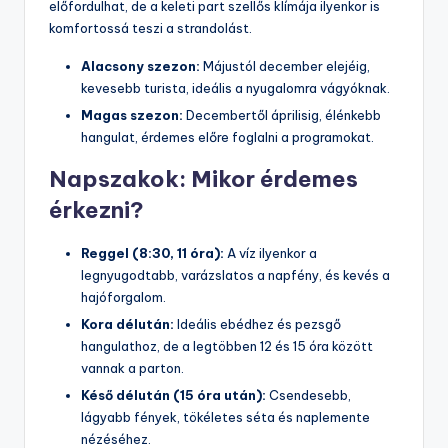
előfordulhat, de a keleti part szellős klímája ilyenkor is
komfortossá teszi a strandolást.
Alacsony szezon:
Májustól december elejéig,
kevesebb turista, ideális a nyugalomra vágyóknak.
Magas szezon:
Decembertől áprilisig, élénkebb
hangulat, érdemes előre foglalni a programokat.
Napszakok: Mikor érdemes
érkezni?
Reggel (8:30, 11 óra):
A víz ilyenkor a
legnyugodtabb, varázslatos a napfény, és kevés a
hajóforgalom.
Kora délután:
Ideális ebédhez és pezsgő
hangulathoz, de a legtöbben 12 és 15 óra között
vannak a parton.
Késő délután (15 óra után):
Csendesebb,
lágyabb fények, tökéletes séta és naplemente
nézéséhez.