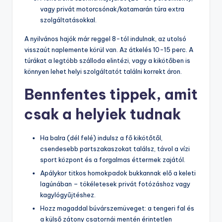
vagy privát motorcsónak/katamarán túra extra
szolgáltatásokkal.
A nyilvános hajók már reggel 8-tól indulnak, az utolsó
visszaút naplemente körül van. Az átkelés 10-15 perc. A
túrákat a legtöbb szálloda elintézi, vagy a kikötőben is
könnyen lehet helyi szolgáltatót találni korrekt áron.
Bennfentes tippek, amit
csak a helyiek tudnak
Ha balra (dél felé) indulsz a fő kikötőtől,
csendesebb partszakaszokat találsz, távol a vízi
sport központ és a forgalmas éttermek zajától.
Apálykor titkos homokpadok bukkannak elő a keleti
lagúnában – tökéletesek privát fotózáshoz vagy
kagylógyűjtéshez.
Hozz magaddal búvárszemüveget: a tengeri fal és
a külső zátony csatornái mentén érintetlen