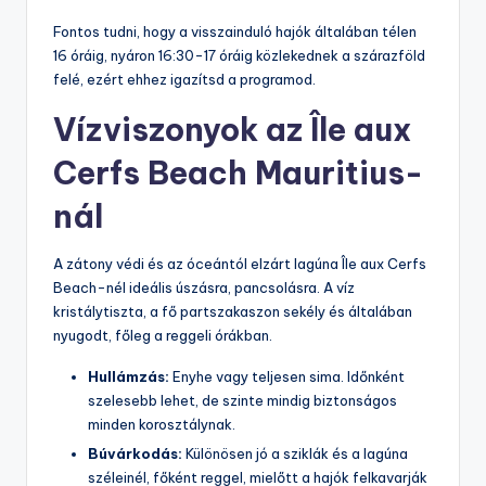
Fontos tudni, hogy a visszainduló hajók általában télen
16 óráig, nyáron 16:30-17 óráig közlekednek a szárazföld
felé, ezért ehhez igazítsd a programod.
Vízviszonyok az Île aux
Cerfs Beach Mauritius-
nál
A zátony védi és az óceántól elzárt lagúna Île aux Cerfs
Beach-nél ideális úszásra, pancsolásra. A víz
kristálytiszta, a fő partszakaszon sekély és általában
nyugodt, főleg a reggeli órákban.
Hullámzás:
Enyhe vagy teljesen sima. Időnként
szelesebb lehet, de szinte mindig biztonságos
minden korosztálynak.
Búvárkodás:
Különösen jó a sziklák és a lagúna
széleinél, főként reggel, mielőtt a hajók felkavarják