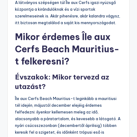
A látványos szépségen túl Île aux Cerfs igazi nyüzsgő
központja a kirándulóknak és a vízi sportok
szerelmeseinek is. Akár pihenésre, akár kalandra vágysz,
itt biztosan megtalálod a saját kis mennyországodat.
Mikor érdemes Île aux
Cerfs Beach Mauritius-
t felkeresni?
Évszakok: Mikor tervezd az
utazást?
Île aux Cerfs Beach Mauritius-t leginkább a mauritiusi
tél idején, májustól december elejéig érdemes
felfedezni: ilyenkor kellemesen meleg az idő,
alacsonyabb a páratartalom, és kevesebb a látogató. A
nyári csúcsszezonban (decembertől áprilisig) többen
keresik fel a szigetet, és időnként trópusi eső is