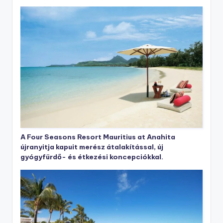
A Four Seasons Resort Mauritius at Anahita
újranyitja kapuit merész átalakítással, új
gyógyfürdő- és étkezési koncepciókkal.