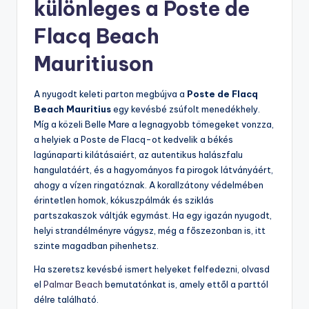
különleges a Poste de
Flacq Beach
Mauritiuson
A nyugodt keleti parton megbújva a
Poste de Flacq
Beach Mauritius
egy kevésbé zsúfolt menedékhely.
Míg a közeli Belle Mare a legnagyobb tömegeket vonzza,
a helyiek a Poste de Flacq-ot kedvelik a békés
lagúnaparti kilátásaiért, az autentikus halászfalu
hangulatáért, és a hagyományos fa pirogok látványáért,
ahogy a vízen ringatóznak. A korallzátony védelmében
érintetlen homok, kókuszpálmák és sziklás
partszakaszok váltják egymást. Ha egy igazán nyugodt,
helyi strandélményre vágysz, még a főszezonban is, itt
szinte magadban pihenhetsz.
Ha szeretsz kevésbé ismert helyeket felfedezni, olvasd
el
Palmar Beach
bemutatónkat is, amely ettől a parttól
délre található.