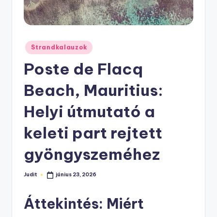
Posted
Strandkalauzok
in
Poste de Flacq
Beach, Mauritius:
Helyi útmutató a
keleti part rejtett
gyöngyszeméhez
Judit
június 23, 2026
Posted
by
Áttekintés: Miért