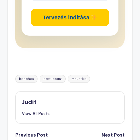
Tervezés indítása
Tags:
beaches
east-coast
mauritius
Judit
View All Posts
Post
Previous Post
Next Post