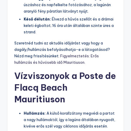
úszáshoz és napfelkelte fotózásához, a lagúnán
aranyló fény páratlan látványt nyújt.
Késő délután:
Élvezd a hűvös szellőt és a drámai
keleti égboltot; 16 óra után általában szinte üres a
strand.
Szeretnéd tudni az aktuális időjárást vagy hogy a
dagály/hullámzás befolyásolhatja-e a látogatásod?
Nézd meg frissítésünket:
Figyelmeztetés: Erős
hullámzás és hűvösebb idő Mauritiuson
.
Vízviszonyok a Poste de
Flacq Beach
Mauritiuson
Hullámzás:
A külső korallzátony megvédi a partot
a nagy hullámoktól, így a lagúna általában nyugodt,
kivéve erős szél vagy ciklonos időjárás esetén.