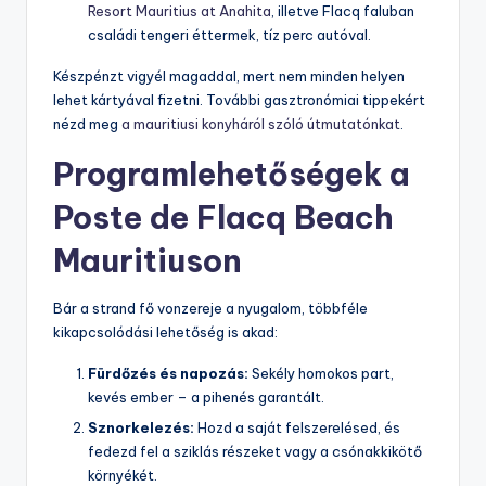
Resort Mauritius at Anahita
, illetve Flacq faluban
családi tengeri éttermek, tíz perc autóval.
Készpénzt vigyél magaddal, mert nem minden helyen
lehet kártyával fizetni. További gasztronómiai tippekért
nézd meg
a mauritiusi konyháról szóló útmutatónkat
.
Programlehetőségek a
Poste de Flacq Beach
Mauritiuson
Bár a strand fő vonzereje a nyugalom, többféle
kikapcsolódási lehetőség is akad:
Fürdőzés és napozás:
Sekély homokos part,
kevés ember – a pihenés garantált.
Sznorkelezés:
Hozd a saját felszerelésed, és
fedezd fel a sziklás részeket vagy a csónakkikötő
környékét.