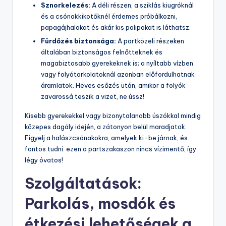
Sznorkelezés:
A déli részen, a sziklás kiugróknál
és a csónakkikötőknél érdemes próbálkozni,
papagájhalakat és akár kis polipokat is láthatsz.
Fürdőzés biztonsága:
A partközeli részeken
általában biztonságos felnőtteknek és
magabiztosabb gyerekeknek is; a nyíltabb vízben
vagy folyótorkolatoknál azonban előfordulhatnak
áramlatok. Heves esőzés után, amikor a folyók
zavarossá teszik a vizet, ne ússz!
Kisebb gyerekekkel vagy bizonytalanabb úszókkal mindig
közepes dagály idején, a zátonyon belül maradjatok.
Figyelj a halászcsónakokra, amelyek ki-be járnak, és
fontos tudni: ezen a partszakaszon nincs vízimentő, így
légy óvatos!
Szolgáltatások:
Parkolás, mosdók és
étkezési lehetőségek a