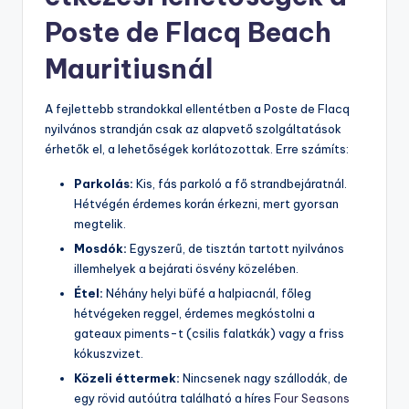
Poste de Flacq Beach
Mauritiusnál
A fejlettebb strandokkal ellentétben a Poste de Flacq
nyilvános strandján csak az alapvető szolgáltatások
érhetők el, a lehetőségek korlátozottak. Erre számíts:
Parkolás:
Kis, fás parkoló a fő strandbejáratnál.
Hétvégén érdemes korán érkezni, mert gyorsan
megtelik.
Mosdók:
Egyszerű, de tisztán tartott nyilvános
illemhelyek a bejárati ösvény közelében.
Étel:
Néhány helyi büfé a halpiacnál, főleg
hétvégeken reggel, érdemes megkóstolni a
gateaux piments-t (csilis falatkák) vagy a friss
kókuszvizet.
Közeli éttermek:
Nincsenek nagy szállodák, de
egy rövid autóútra található a híres
Four Seasons