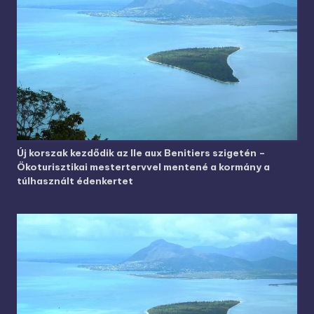
Új korszak kezdődik az Ile aux Benitiers szigetén –
Ökoturisztikai mestertervvel mentené a kormány a
túlhasznált édenkertet