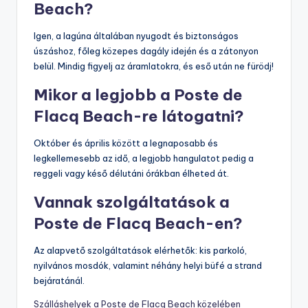
Beach?
Igen, a lagúna általában nyugodt és biztonságos
úszáshoz, főleg közepes dagály idején és a zátonyon
belül. Mindig figyelj az áramlatokra, és eső után ne fürödj!
Mikor a legjobb a Poste de
Flacq Beach-re látogatni?
Október és április között a legnaposabb és
legkellemesebb az idő, a legjobb hangulatot pedig a
reggeli vagy késő délutáni órákban élheted át.
Vannak szolgáltatások a
Poste de Flacq Beach-en?
Az alapvető szolgáltatások elérhetők: kis parkoló,
nyilvános mosdók, valamint néhány helyi büfé a strand
bejáratánál.
Szálláshelyek a Poste de Flacq Beach közelében