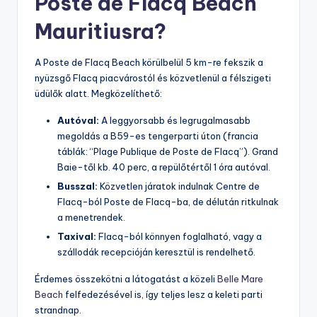
Poste de Flacq Beach
Mauritiusra?
A Poste de Flacq Beach körülbelül 5 km-re fekszik a
nyüzsgő Flacq piacvárostól és közvetlenül a félszigeti
üdülők alatt. Megközelíthető:
Autóval:
A leggyorsabb és legrugalmasabb
megoldás a B59-es tengerparti úton (francia
táblák: “Plage Publique de Poste de Flacq”). Grand
Baie-től kb. 40 perc, a repülőtértől 1 óra autóval.
Busszal:
Közvetlen járatok indulnak Centre de
Flacq-ból Poste de Flacq-ba, de délután ritkulnak
a menetrendek.
Taxival:
Flacq-ból könnyen foglalható, vagy a
szállodák recepcióján keresztül is rendelhető.
Érdemes összekötni a látogatást a közeli
Belle Mare
Beach
felfedezésével is, így teljes lesz a keleti parti
strandnap.