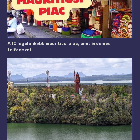
A 10 legélénkebb mauritiusi piac, amit érdemes
felfedezni