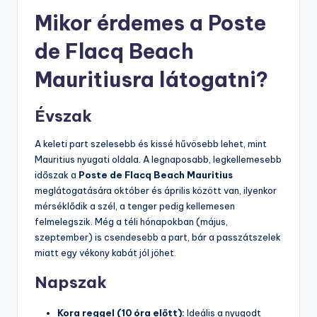
Mikor érdemes a Poste
de Flacq Beach
Mauritiusra látogatni?
Évszak
A keleti part szelesebb és kissé hűvösebb lehet, mint
Mauritius nyugati oldala. A legnaposabb, legkellemesebb
időszak a
Poste de Flacq Beach Mauritius
meglátogatására október és április között van, ilyenkor
mérséklődik a szél, a tenger pedig kellemesen
felmelegszik. Még a téli hónapokban (május,
szeptember) is csendesebb a part, bár a passzátszelek
miatt egy vékony kabát jól jöhet.
Napszak
Kora reggel (10 óra előtt):
Ideális a nyugodt