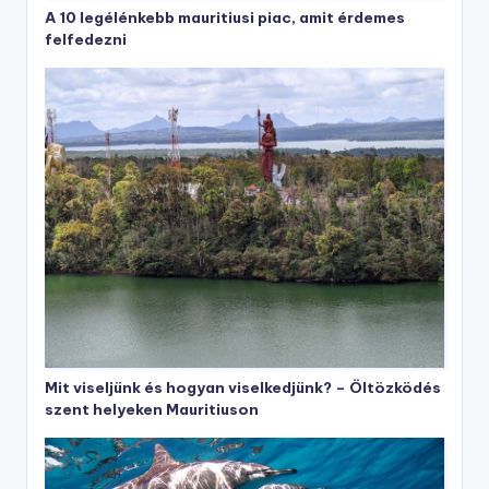
A 10 legélénkebb mauritiusi piac, amit érdemes
felfedezni
Mit viseljünk és hogyan viselkedjünk? – Öltözködés
szent helyeken Mauritiuson