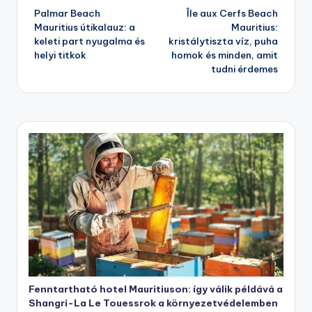
Palmar Beach
Île aux Cerfs Beach
navigation
Mauritius útikalauz: a
Mauritius:
keleti part nyugalma és
kristálytiszta víz, puha
helyi titkok
homok és minden, amit
tudni érdemes
Fenntartható hotel Mauritiuson: így válik példává a
Shangri-La Le Touessrok a környezetvédelemben