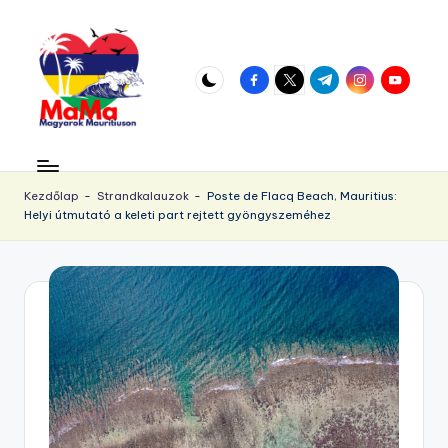
Skip
to
facebook.com
twitter.com
t.me
instagram.com
youtube.
content
M
Vár
az
a
örökös
Kezdőlap
-
Strandkalauzok
-
Poste de Flacq Beach, Mauritius:
u
Helyi útmutató a keleti part rejtett gyöngyszeméhez
napsütés!
ri
ti
u
s.
h
u