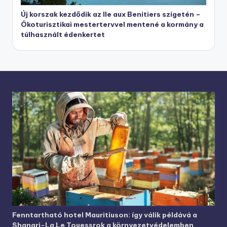
Új korszak kezdődik az Ile aux Benitiers szigetén –
Ökoturisztikai mestertervvel mentené a kormány a
túlhasznált édenkertet
Fenntartható hotel Mauritiuson: így válik példává a
Shangri-La Le Touessrok a környezetvédelemben