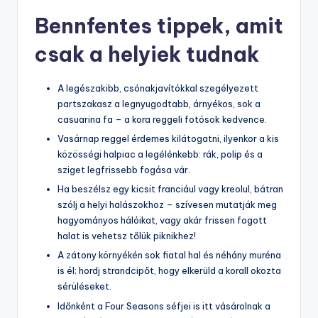
Bennfentes tippek, amit
csak a helyiek tudnak
A legészakibb, csónakjavítókkal szegélyezett
partszakasz a legnyugodtabb, árnyékos, sok a
casuarina fa – a kora reggeli fotósok kedvence.
Vasárnap reggel érdemes kilátogatni, ilyenkor a kis
közösségi halpiac a legélénkebb: rák, polip és a
sziget legfrissebb fogása vár.
Ha beszélsz egy kicsit franciául vagy kreolul, bátran
szólj a helyi halászokhoz – szívesen mutatják meg
hagyományos hálóikat, vagy akár frissen fogott
halat is vehetsz tőlük piknikhez!
A zátony környékén sok fiatal hal és néhány muréna
is él; hordj strandcipőt, hogy elkerüld a korall okozta
sérüléseket.
Időnként a Four Seasons séfjei is itt vásárolnak a