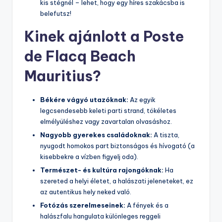
kis stégnél – lehet, hogy egy híres szakácsba is
belefutsz!
Kinek ajánlott a Poste
de Flacq Beach
Mauritius?
Békére vágyó utazóknak:
Az egyik
legcsendesebb keleti parti strand, tökéletes
elmélyüléshez vagy zavartalan olvasáshoz.
Nagyobb gyerekes családoknak:
A tiszta,
nyugodt homokos part biztonságos és hívogató (a
kisebbekre a vízben figyelj oda).
Természet- és kultúra rajongóknak:
Ha
szereted a helyi életet, a halászati jeleneteket, ez
az autentikus hely neked való.
Fotózás szerelmeseinek:
A fények és a
halászfalu hangulata különleges reggeli