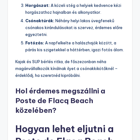
Horgászat:
A közeli stég a helyiek kedvence kézi
horgászathoz hajnalban és alkonyatkor.
Csónaktúrák:
Néhány helyi lakos üvegfenekű
csónakos kirándulásokat is szervez, érdemes előre
egyeztetni.
Fotózás:
A napfelkelte a halászhajók között, a
párás kis szigetekkel a háttérben, igazi fotós álom.
Kajak és SUP bérlés ritka, de főszezonban néha
magánvállalkozók kínálnak ilyet a csónakkikötőknél –
érdeklődj, ha szeretnéd kipróbálni.
Hol érdemes megszállni a
Poste de Flacq Beach
közelében?
Hogyan lehet eljutni a